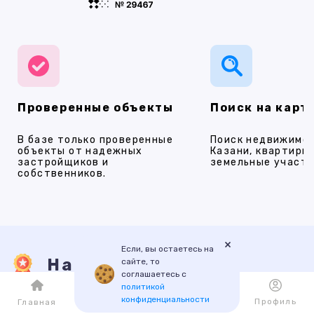
Проверенные объекты
Поиск на карт
В базе только проверенные
Поиск недвижимос
объекты от надежных
Казани, квартиры,
застройщиков и
земельные участки
собственников.
×
Если, вы остаетесь на
Наши услуги
сайте, то
соглашаетесь с
политикой
конфиденциальности
Каталог
Избранное
Профиль
Главная
ПРОДАЖА
АРЕНДА
НОВОСТРОЙКИ
ИПОТЕКА
ПР