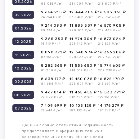
03.2026
88 035 ₽/м²
231 004 ₽/м²
213 809 ₽/м²
9 664 915 ₽
12 444 385 ₽
16 593 065 ₽
02.2026
94 754 ₽/м²
230 452 ₽/м²
212 732 ₽/м²
9 214 093 ₽
11 885 537 ₽
16 570 905 ₽
01.2026
90 334 ₽/м²
220 103 ₽/м²
212 448 ₽/м²
9 355 353 ₽
11 974 304 ₽
16 873 024 ₽
12.2025
91 719 ₽/м²
221 746 ₽/м²
216 321 ₽/м²
8 890 371 ₽
12 340 974 ₽
16 356 206 ₽
11.2025
87 161 ₽/м²
228 537 ₽/м²
209 695 ₽/м²
8 282 365 ₽
11 556 650 ₽
15 774 605 ₽
10.2025
81 200 ₽/м²
214 012 ₽/м²
202 239 ₽/м²
8 638 177 ₽
12 150 035 ₽
16 822 170 ₽
09.2025
84 688 ₽/м²
225 001 ₽/м²
215 669 ₽/м²
9 467 814 ₽
11 465 455 ₽
15 533 791 ₽
08.2025
92 822 ₽/м²
212 323 ₽/м²
199 151 ₽/м²
7 409 699 ₽
10 105 128 ₽
14 176 279 ₽
07.2025
72 644 ₽/м²
187 132 ₽/м²
181 747 ₽/м²
Данный сервис статистики недвижимости
предоставляет информацию только в
ознакомительных целях. Мы не несем