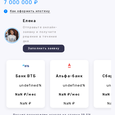
7 000 000 ₽
Как оформить ипотеку
Елена
Отправьте онлайн-
заявку и получите
решение в течение
дня
Заполнить заявку
Банк ВТБ
Альфа-банк
Сбер
undefined%
undefined%
und
NaN ₽/мес
NaN ₽/мес
NaN ₽
NaN ₽
NaN ₽
NaN
Расчет произведен исходя из ставки 19.5%,