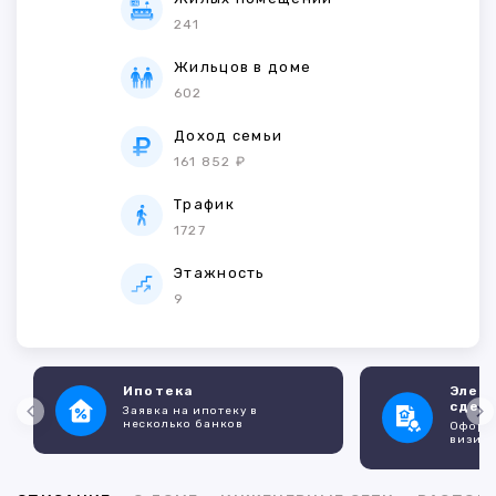
241
Жильцов в доме
602
Доход семьи
161 852 ₽
Трафик
1727
Этажность
9
Ипотека
Элек
сдел
Заявка на ипотеку в
несколько банков
Оформл
визито