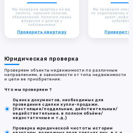
Мы проверим квартиру на юр.
Мы проверим земел
чистоту, наличие залогов,
по кадастровому ном
обременений. Наличие права
арест, инфор
владения и долгов у
собственн
собственника
Проверить квартиру
Проверить 
Юридическая проверка
Проверяем объекты недвижимости по различным
направлениям, в зависимости от типа недвижимости
и цели ее приобретения.
Что мы проверяем ?
Оценка документов, необходимых для
проведения сделки купли-продажи.
(Настоящие/поддельные, действительные/
недействительные, в полном объёме/
недостаточные и т.д.)
Проверка юридической чистоты истории
квартиры, возможных прав третьих лиц, в т.ч.