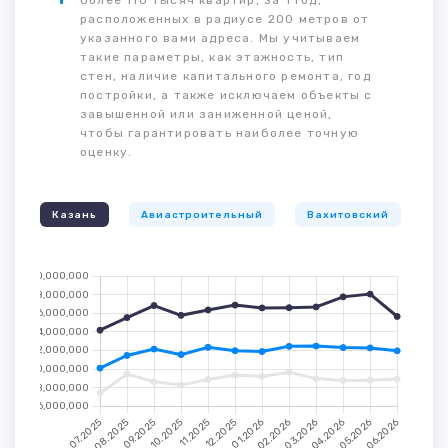
более 110 тысяч квартир, за 1 год,
расположенных в радиусе 200 метров от
указанного вами адреса. Мы учитываем
такие параметры, как этажность, тип
стен, наличие капитального ремонта, год
постройки, а также исключаем объекты с
завышенной или заниженной ценой,
чтобы гарантировать наиболее точную
оценку.
Казань
Авиастроительный
Вахитовский
К