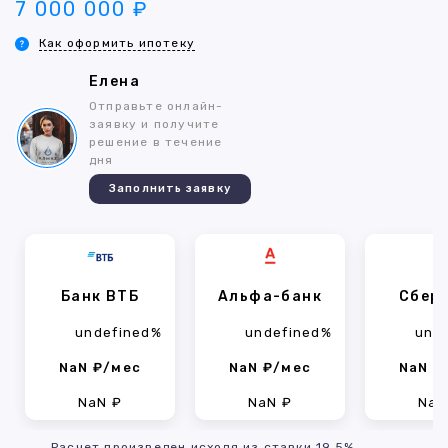
7 000 000 ₽
Как оформить ипотеку
Елена
Отправьте онлайн-
заявку и получите
решение в течение
дня
Заполнить заявку
Банк ВТБ
Альфа-банк
Сбер
undefined%
undefined%
und
NaN ₽/мес
NaN ₽/мес
NaN ₽
NaN ₽
NaN ₽
NaN
Расчет произведен исходя из ставки 19.5%,