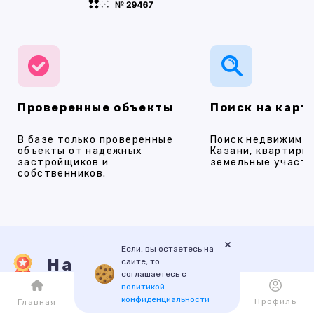
Проверенные объекты
Поиск на карт
В базе только проверенные
Поиск недвижимос
объекты от надежных
Казани, квартиры,
застройщиков и
земельные участки
собственников.
×
Если, вы остаетесь на
Наши услуги
сайте, то
соглашаетесь с
политикой
конфиденциальности
Каталог
Избранное
Профиль
Главная
ПРОДАЖА
АРЕНДА
НОВОСТРОЙКИ
ИПОТЕКА
ПР