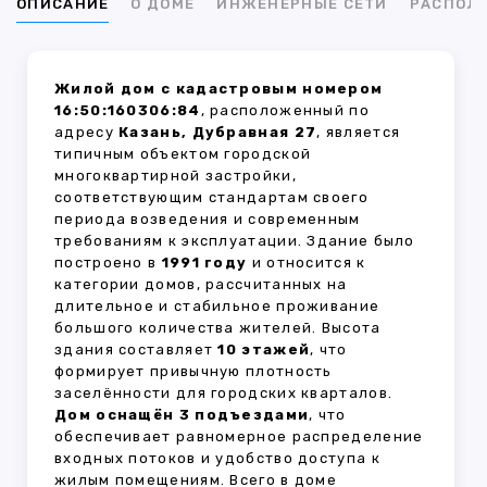
ОПИСАНИЕ
О ДОМЕ
ИНЖЕНЕРНЫЕ СЕТИ
РАСПОЛ
Жилой дом с кадастровым номером
16:50:160306:84
, расположенный по
адресу
Казань, Дубравная 27
, является
типичным объектом городской
многоквартирной застройки,
соответствующим стандартам своего
периода возведения и современным
требованиям к эксплуатации. Здание было
построено в
1991 году
и относится к
категории домов, рассчитанных на
длительное и стабильное проживание
большого количества жителей. Высота
здания составляет
10 этажей
, что
формирует привычную плотность
заселённости для городских кварталов.
Дом оснащён 3 подъездами
, что
обеспечивает равномерное распределение
входных потоков и удобство доступа к
жилым помещениям. Всего в доме