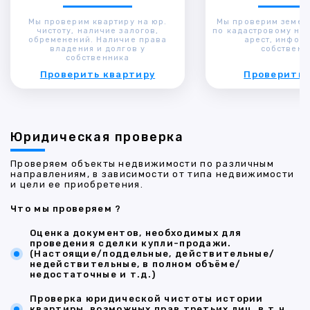
Мы проверим квартиру на юр.
Мы проверим земел
чистоту, наличие залогов,
по кадастровому ном
обременений. Наличие права
арест, инфор
владения и долгов у
собственн
собственника
Проверить квартиру
Проверить 
Юридическая проверка
Проверяем объекты недвижимости по различным
направлениям, в зависимости от типа недвижимости
и цели ее приобретения.
Что мы проверяем ?
Оценка документов, необходимых для
проведения сделки купли-продажи.
(Настоящие/поддельные, действительные/
недействительные, в полном объёме/
недостаточные и т.д.)
Проверка юридической чистоты истории
квартиры, возможных прав третьих лиц, в т.ч.