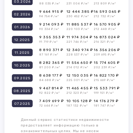
03.2026
88 035 ₽/м²
231 004 ₽/м²
213 809 ₽/м²
9 664 915 ₽
12 444 385 ₽
16 593 065 ₽
02.2026
94 754 ₽/м²
230 452 ₽/м²
212 732 ₽/м²
9 214 093 ₽
11 885 537 ₽
16 570 905 ₽
01.2026
90 334 ₽/м²
220 103 ₽/м²
212 448 ₽/м²
9 355 353 ₽
11 974 304 ₽
16 873 024 ₽
12.2025
91 719 ₽/м²
221 746 ₽/м²
216 321 ₽/м²
8 890 371 ₽
12 340 974 ₽
16 356 206 ₽
11.2025
87 161 ₽/м²
228 537 ₽/м²
209 695 ₽/м²
8 282 365 ₽
11 556 650 ₽
15 774 605 ₽
10.2025
81 200 ₽/м²
214 012 ₽/м²
202 239 ₽/м²
8 638 177 ₽
12 150 035 ₽
16 822 170 ₽
09.2025
84 688 ₽/м²
225 001 ₽/м²
215 669 ₽/м²
9 467 814 ₽
11 465 455 ₽
15 533 791 ₽
08.2025
92 822 ₽/м²
212 323 ₽/м²
199 151 ₽/м²
7 409 699 ₽
10 105 128 ₽
14 176 279 ₽
07.2025
72 644 ₽/м²
187 132 ₽/м²
181 747 ₽/м²
Данный сервис статистики недвижимости
предоставляет информацию только в
ознакомительных целях. Мы не несем