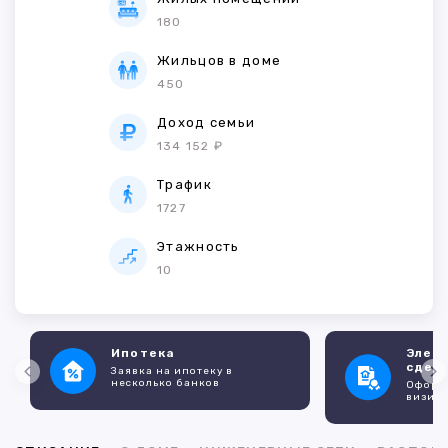
180
Жильцов в доме
450
Доход семьи
134 152 ₽
Трафик
1727
Этажность
10
Ипотека
Элек
сдел
Заявка на ипотеку в
несколько банков
Оформл
визито