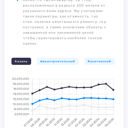
более 110 тысяч квартир, за 1 год,
расположенных в радиусе 200 метров от
указанного вами адреса. Мы учитываем
такие параметры, как этажность, тип
стен, наличие капитального ремонта, год
постройки, а также исключаем объекты с
завышенной или заниженной ценой,
чтобы гарантировать наиболее точную
оценку.
Казань
Авиастроительный
Вахитовский
К