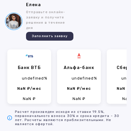
Елена
Отправьте онлайн-
заявку и получите
решение в течение
дня
Заполнить заявку
Банк ВТБ
Альфа-банк
Сбер
undefined%
undefined%
und
NaN ₽/мес
NaN ₽/мес
NaN ₽
NaN ₽
NaN ₽
NaN
Расчет произведен исходя из ставки 19.5%,
первоначального взноса 30% и срока кредита - 30
лет. Расчеты являются приблизительными. Не
является офертой.