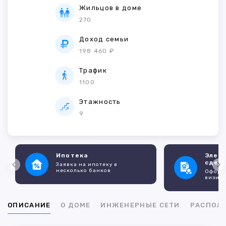
Жильцов в доме
270
Доход семьи
198 460 ₽
Трафик
1100
Этажность
9
Ипотека
Элек
сдел
Заявка на ипотеку в
несколько банков
Оформл
визито
ОПИСАНИЕ
О ДОМЕ
ИНЖЕНЕРНЫЕ СЕТИ
РАСПОЛ