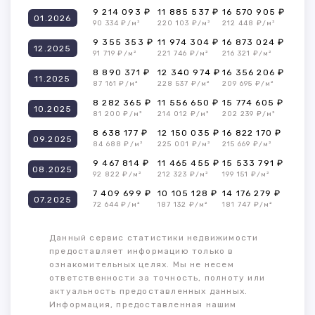
9 214 093 ₽
11 885 537 ₽
16 570 905 ₽
01.2026
90 334 ₽/м²
220 103 ₽/м²
212 448 ₽/м²
9 355 353 ₽
11 974 304 ₽
16 873 024 ₽
12.2025
91 719 ₽/м²
221 746 ₽/м²
216 321 ₽/м²
8 890 371 ₽
12 340 974 ₽
16 356 206 ₽
11.2025
87 161 ₽/м²
228 537 ₽/м²
209 695 ₽/м²
8 282 365 ₽
11 556 650 ₽
15 774 605 ₽
10.2025
81 200 ₽/м²
214 012 ₽/м²
202 239 ₽/м²
8 638 177 ₽
12 150 035 ₽
16 822 170 ₽
09.2025
84 688 ₽/м²
225 001 ₽/м²
215 669 ₽/м²
9 467 814 ₽
11 465 455 ₽
15 533 791 ₽
08.2025
92 822 ₽/м²
212 323 ₽/м²
199 151 ₽/м²
7 409 699 ₽
10 105 128 ₽
14 176 279 ₽
07.2025
72 644 ₽/м²
187 132 ₽/м²
181 747 ₽/м²
Данный сервис статистики недвижимости
предоставляет информацию только в
ознакомительных целях. Мы не несем
ответственности за точность, полноту или
актуальность предоставленных данных.
Информация, предоставленная нашим