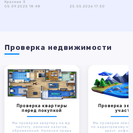
Красная 3
05.09.2025 18:48
25.05.2026 17:50
Проверка недвижимости
Проверка квартиры
Проверка зем
перед покупкой
участк
Мы проверим квартиру на юр.
Мы проверим земел
чистоту, наличие залогов,
по кадастровому ном
обременений. Наличие права
арест, инфор