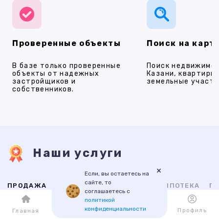
Проверенные объекты
Поиск на карт
В базе только проверенные
Поиск недвижимос
объекты от надежных
Казани, квартиры,
застройщиков и
земельные участки
собственников.
Наши услуги
×
Если, вы остаетесь на
сайте, то
ПРОДАЖА
АРЕНДА
НОВОСТРОЙКИ
ИПОТЕКА
ПР
соглашаетесь с
политикой
конфиденциальности
Каталог
Избранное
Профиль
Главная
ВТОРИЧНАЯ
НОВОСТРОЙКИ