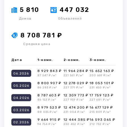
5 810
447 032
Домов
Объявлений
8 708 781 ₽
Средняя цена
Дата
1-комн.
2-комн.
3-комн.
8 929 843 ₽
11 964 284 ₽
15 652 163 ₽
06.2026
87 547 ₽/м²
221 561 ₽/м²
200 669 ₽/м²
8 800 907 ₽
12 278 029 ₽
18 053 101 ₽
05.2026
86 283 ₽/м²
227 371 ₽/м²
231 450 ₽/м²
8 787 603 ₽
12 309 773 ₽
17 759 123 ₽
04.2026
86 153 ₽/м²
227 959 ₽/м²
227 681 ₽/м²
8 979 523 ₽
12 474 200 ₽
16 677 129 ₽
03.2026
88 035 ₽/м²
231 004 ₽/м²
213 809 ₽/м²
9 664 915 ₽
12 444 385 ₽
16 593 065 ₽
02.2026
94 754 ₽/м²
230 452 ₽/м²
212 732 ₽/м²