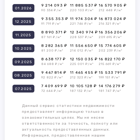
9 214 093 ₽
11 885 537 ₽
16 570 905 ₽
01.2026
90 334 ₽/м²
220 103 ₽/м²
212 448 ₽/м²
9 355 353 ₽
11 974 304 ₽
16 873 024 ₽
12.2025
91 719 ₽/м²
221 746 ₽/м²
216 321 ₽/м²
8 890 371 ₽
12 340 974 ₽
16 356 206 ₽
11.2025
87 161 ₽/м²
228 537 ₽/м²
209 695 ₽/м²
8 282 365 ₽
11 556 650 ₽
15 774 605 ₽
10.2025
81 200 ₽/м²
214 012 ₽/м²
202 239 ₽/м²
8 638 177 ₽
12 150 035 ₽
16 822 170 ₽
09.2025
84 688 ₽/м²
225 001 ₽/м²
215 669 ₽/м²
9 467 814 ₽
11 465 455 ₽
15 533 791 ₽
08.2025
92 822 ₽/м²
212 323 ₽/м²
199 151 ₽/м²
7 409 699 ₽
10 105 128 ₽
14 176 279 ₽
07.2025
72 644 ₽/м²
187 132 ₽/м²
181 747 ₽/м²
Данный сервис статистики недвижимости
предоставляет информацию только в
ознакомительных целях. Мы не несем
ответственности за точность, полноту или
актуальность предоставленных данных.
Информация, предоставленная нашим