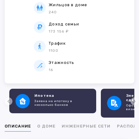
Жильцов в доме
240
Доход семьи
173 156 ₽
Трафик
1100
Этажность
16
Ипотека
Элек
сдел
Заявка на ипотеку в
несколько банков
Оформл
визито
ОПИСАНИЕ
О ДОМЕ
ИНЖЕНЕРНЫЕ СЕТИ
РАСПОЛ