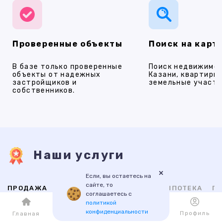
Проверенные объекты
Поиск на карт
В базе только проверенные
Поиск недвижимос
объекты от надежных
Казани, квартиры,
застройщиков и
земельные участки
собственников.
Наши услуги
×
Если, вы остаетесь на
сайте, то
ПРОДАЖА
АРЕНДА
НОВОСТРОЙКИ
ИПОТЕКА
ПР
соглашаетесь с
политикой
конфиденциальности
Каталог
Избранное
Профиль
Главная
ВТОРИЧНАЯ
НОВОСТРОЙКИ