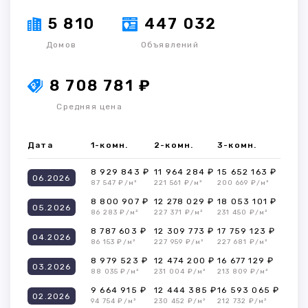
5 810
447 032
Домов
Объявлений
8 708 781 ₽
Средняя цена
Дата
1-комн.
2-комн.
3-комн.
8 929 843 ₽
11 964 284 ₽
15 652 163 ₽
06.2026
87 547 ₽/м²
221 561 ₽/м²
200 669 ₽/м²
8 800 907 ₽
12 278 029 ₽
18 053 101 ₽
05.2026
86 283 ₽/м²
227 371 ₽/м²
231 450 ₽/м²
8 787 603 ₽
12 309 773 ₽
17 759 123 ₽
04.2026
86 153 ₽/м²
227 959 ₽/м²
227 681 ₽/м²
8 979 523 ₽
12 474 200 ₽
16 677 129 ₽
03.2026
88 035 ₽/м²
231 004 ₽/м²
213 809 ₽/м²
9 664 915 ₽
12 444 385 ₽
16 593 065 ₽
02.2026
94 754 ₽/м²
230 452 ₽/м²
212 732 ₽/м²