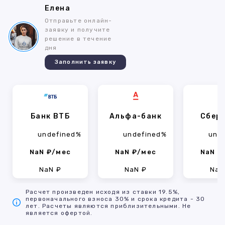
Елена
Отправьте онлайн-
заявку и получите
решение в течение
дня
Заполнить заявку
Банк ВТБ
Альфа-банк
Сбер
undefined%
undefined%
und
NaN ₽/мес
NaN ₽/мес
NaN ₽
NaN ₽
NaN ₽
NaN
Расчет произведен исходя из ставки 19.5%,
первоначального взноса 30% и срока кредита - 30
лет. Расчеты являются приблизительными. Не
является офертой.