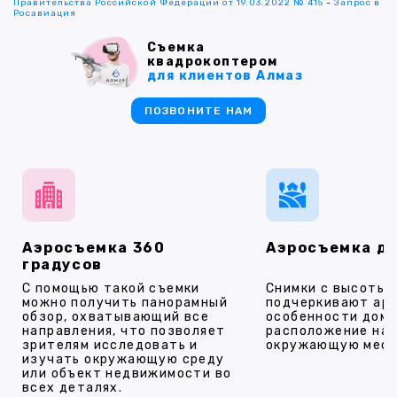
Правительства Российской Федерации от 19.03.2022 № 415
-
Запрос в
Росавиация
Съемка
квадрокоптером
для клиентов Алмаз
ПОЗВОНИТЕ НАМ
Аэросъемка 360
Аэросъемка д
градусов
С помощью такой съемки
Снимки с высоты
можно получить панорамный
подчеркивают ар
обзор, охватывающий все
особенности дома
направления, что позволяет
расположение на 
зрителям исследовать и
окружающую мест
изучать окружающую среду
или объект недвижимости во
всех деталях.