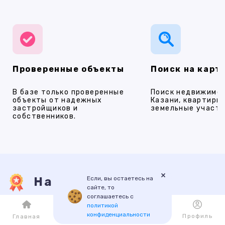
Проверенные объекты
Поиск на карт
В базе только проверенные
Поиск недвижимос
объекты от надежных
Казани, квартиры,
застройщиков и
земельные участки
собственников.
×
Если, вы остаетесь на
Наши услуги
сайте, то
соглашаетесь с
политикой
конфиденциальности
ПРОДАЖА
АРЕНДА
НОВОСТРОЙКИ
ИПОТЕКА
ПР
Каталог
Избранное
Профиль
Главная