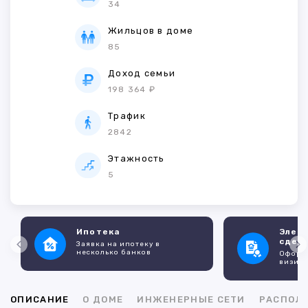
34
Жильцов в доме
85
Доход семьи
198 364 ₽
Трафик
2842
Этажность
5
Ипотека
Элек
сдел
Заявка на ипотеку в
несколько банков
Оформл
визито
ОПИСАНИЕ
О ДОМЕ
ИНЖЕНЕРНЫЕ СЕТИ
РАСПОЛ