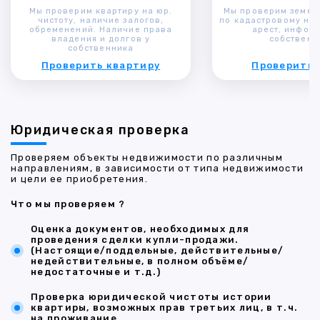
Мы проверим квартиру на юр.
Мы проверим земел
чистоту, наличие залогов,
по кадастровому ном
обременений. Наличие права
арест, инфор
владения и долгов у
собственн
собственника
Проверить квартиру
Проверить 
Юридическая проверка
Проверяем объекты недвижимости по различным
направлениям, в зависимости от типа недвижимости
и цели ее приобретения.
Что мы проверяем ?
Оценка документов, необходимых для
проведения сделки купли-продажи.
(Настоящие/поддельные, действительные/
недействительные, в полном объёме/
недостаточные и т.д.)
Проверка юридической чистоты истории
квартиры, возможных прав третьих лиц, в т.ч.
на проживание