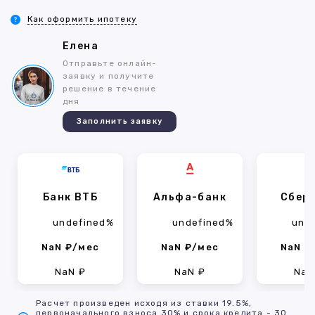
Как оформить ипотеку
Елена
Отправьте онлайн-
заявку и получите
решение в течение
дня
Заполнить заявку
Банк ВТБ
Альфа-банк
Сбер
undefined%
undefined%
und
NaN ₽/мес
NaN ₽/мес
NaN ₽
NaN ₽
NaN ₽
NaN
Расчет произведен исходя из ставки 19.5%,
первоначального взноса 30% и срока кредита - 30