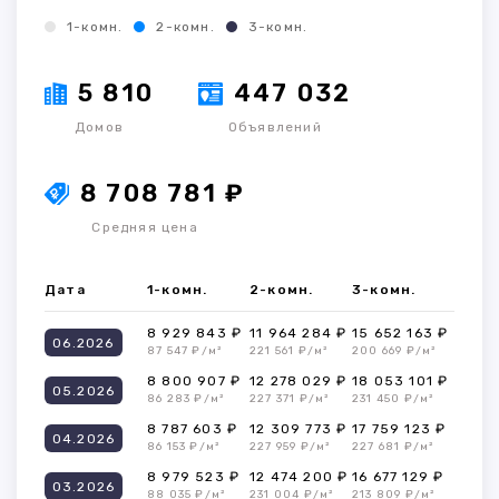
1-комн.
2-комн.
3-комн.
5 810
447 032
Домов
Объявлений
8 708 781 ₽
Средняя цена
Дата
1-комн.
2-комн.
3-комн.
8 929 843 ₽
11 964 284 ₽
15 652 163 ₽
06.2026
87 547 ₽/м²
221 561 ₽/м²
200 669 ₽/м²
8 800 907 ₽
12 278 029 ₽
18 053 101 ₽
05.2026
86 283 ₽/м²
227 371 ₽/м²
231 450 ₽/м²
8 787 603 ₽
12 309 773 ₽
17 759 123 ₽
04.2026
86 153 ₽/м²
227 959 ₽/м²
227 681 ₽/м²
8 979 523 ₽
12 474 200 ₽
16 677 129 ₽
03.2026
88 035 ₽/м²
231 004 ₽/м²
213 809 ₽/м²