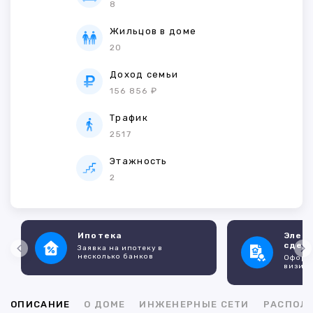
8
Жильцов в доме
20
Доход семьи
156 856 ₽
Трафик
2517
Этажность
2
Ипотека
Элек
сдел
Заявка на ипотеку в
несколько банков
Оформл
визито
ОПИСАНИЕ
О ДОМЕ
ИНЖЕНЕРНЫЕ СЕТИ
РАСПОЛ