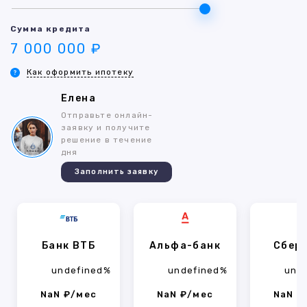
Сумма кредита
7 000 000 ₽
Как оформить ипотеку
Елена
Отправьте онлайн-
заявку и получите
решение в течение
дня
Заполнить заявку
Банк ВТБ
Альфа-банк
Сбер
undefined%
undefined%
und
NaN ₽/мес
NaN ₽/мес
NaN ₽