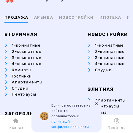
ПРОДАЖА
АРЕНДА
НОВОСТРОЙКИ
ИПОТЕКА
ПР
ВТОРИЧНАЯ
НОВОСТРОЙКИ
1-комнатные
1-комнатные
2-комнатные
2-комнатные
3-комнатные
3-комнатные
4-комнатные
4-комнатные
Комнаты
Студии
Гостинки
Апартаменты
Студии
ЭЛИТНАЯ
Пентхаусы
Апартаменты
×
Если, вы остаетесь на
Пентхаусы
сайте, то
Дома
ЗАГОРОДНАЯ
соглашаетесь с
Коттеджи
политикой
Коттеджи
конфиденциальности
Каталог
Избранное
Профиль
Главная
Дома