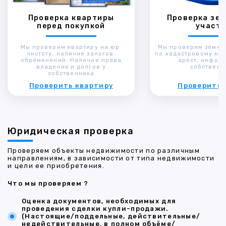
Проверка квартиры
Проверка зем
перед покупкой
участк
Мы проверим квартиру на юр.
Мы проверим земел
чистоту, наличие залогов,
по кадастровому ном
обременений. Наличие права
арест, инфор
владения и долгов у
собственн
собственника
Проверить квартиру
Проверить 
Юридическая проверка
Проверяем объекты недвижимости по различным
направлениям, в зависимости от типа недвижимости
и цели ее приобретения.
Что мы проверяем ?
Оценка документов, необходимых для
проведения сделки купли-продажи.
(Настоящие/поддельные, действительные/
недействительные, в полном объёме/