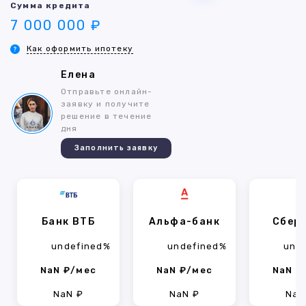
Сумма кредита
7 000 000 ₽
Как оформить ипотеку
Елена
Отправьте онлайн-
заявку и получите
решение в течение
дня
Заполнить заявку
Банк ВТБ
Альфа-банк
Сбер
undefined%
undefined%
und
NaN ₽/мес
NaN ₽/мес
NaN ₽
NaN ₽
NaN ₽
NaN