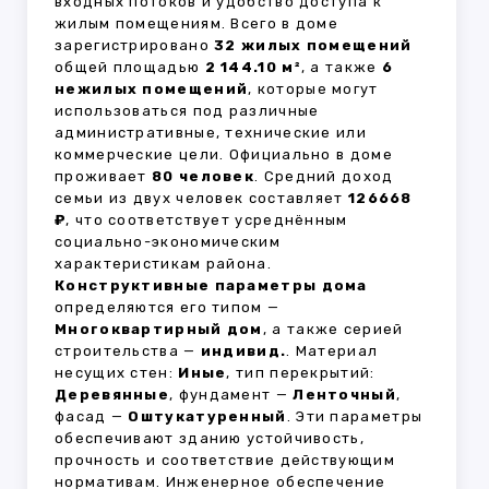
входных потоков и удобство доступа к
жилым помещениям. Всего в доме
зарегистрировано
32 жилых помещений
общей площадью
2 144.10 м²
, а также
6
нежилых помещений
, которые могут
использоваться под различные
административные, технические или
коммерческие цели. Официально в доме
проживает
80 человек
. Средний доход
семьи из двух человек составляет
126668
₽
, что соответствует усреднённым
социально-экономическим
характеристикам района.
Конструктивные параметры дома
определяются его типом —
Многоквартирный дом
, а также серией
строительства —
индивид.
. Материал
несущих стен:
Иные
, тип перекрытий:
Деревянные
, фундамент —
Ленточный
,
фасад —
Оштукатуренный
. Эти параметры
обеспечивают зданию устойчивость,
прочность и соответствие действующим
нормативам. Инженерное обеспечение