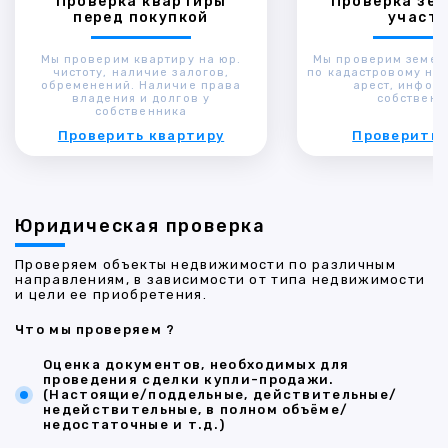
Проверка квартиры
Проверка зем
перед покупкой
участк
Мы проверим квартиру на юр.
Мы проверим земел
чистоту, наличие залогов,
по кадастровому ном
обременений. Наличие права
арест, инфор
владения и долгов у
собственн
собственника
Проверить квартиру
Проверить 
Юридическая проверка
Проверяем объекты недвижимости по различным
направлениям, в зависимости от типа недвижимости
и цели ее приобретения.
Что мы проверяем ?
Оценка документов, необходимых для
проведения сделки купли-продажи.
(Настоящие/поддельные, действительные/
недействительные, в полном объёме/
недостаточные и т.д.)