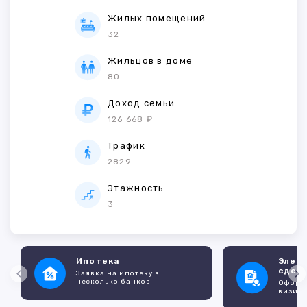
Жилых помещений
32
Жильцов в доме
80
Доход семьи
126 668 ₽
Трафик
2829
Этажность
3
Ипотека
Элек
сдел
Заявка на ипотеку в
несколько банков
Оформл
визито