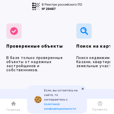
Проверенные объекты
Поиск на карт
В базе только проверенные
Поиск недвижимос
объекты от надежных
Казани, квартиры,
застройщиков и
земельные участки
собственников.
×
Если, вы остаетесь на
сайте, то
соглашаетесь с
Наши услуги
политикой
конфиденциальности
Каталог
Избранное
Профиль
Главная