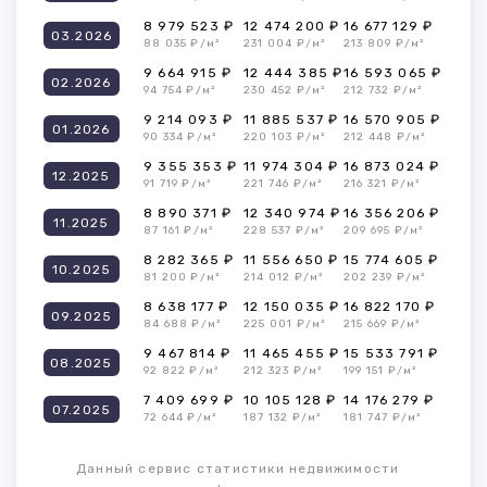
8 979 523 ₽
12 474 200 ₽
16 677 129 ₽
03.2026
88 035 ₽/м²
231 004 ₽/м²
213 809 ₽/м²
9 664 915 ₽
12 444 385 ₽
16 593 065 ₽
02.2026
94 754 ₽/м²
230 452 ₽/м²
212 732 ₽/м²
9 214 093 ₽
11 885 537 ₽
16 570 905 ₽
01.2026
90 334 ₽/м²
220 103 ₽/м²
212 448 ₽/м²
9 355 353 ₽
11 974 304 ₽
16 873 024 ₽
12.2025
91 719 ₽/м²
221 746 ₽/м²
216 321 ₽/м²
8 890 371 ₽
12 340 974 ₽
16 356 206 ₽
11.2025
87 161 ₽/м²
228 537 ₽/м²
209 695 ₽/м²
8 282 365 ₽
11 556 650 ₽
15 774 605 ₽
10.2025
81 200 ₽/м²
214 012 ₽/м²
202 239 ₽/м²
8 638 177 ₽
12 150 035 ₽
16 822 170 ₽
09.2025
84 688 ₽/м²
225 001 ₽/м²
215 669 ₽/м²
9 467 814 ₽
11 465 455 ₽
15 533 791 ₽
08.2025
92 822 ₽/м²
212 323 ₽/м²
199 151 ₽/м²
7 409 699 ₽
10 105 128 ₽
14 176 279 ₽
07.2025
72 644 ₽/м²
187 132 ₽/м²
181 747 ₽/м²
Данный сервис статистики недвижимости