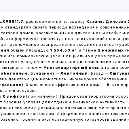
:090511:7
, расположенный по адресу
Казань, Деловая 
м стандартам своего периода возведения и современным
атегории домов, рассчитанных на длительное и стабиль
ей
, что формирует привычную плотность заселённости для
ивает равномерное распределение входных потоков и удо
ений
общей площадью
1 554.50 м²
, а также
2 нежилых 
кие или коммерческие цели. Официально в доме прожива
тветствует усреднённым социально-экономическим характ
яются его типом —
Многоквартирный дом
, а также се
зобетонные
, фундамент —
Ленточный
, фасад —
Оштука
ствие действующим нормативам. Инженерное обеспечение
тральное
). Класс энергоэффективности дома —
B
, что оп
ования ресурсов.
но
0 лифтов
(при наличии). Придомовая территория обор
ет базовые условия для отдыха и физической активности.
ованы семьями с детьми, молодёжью и людьми старшего 
луживанием и контролем. Информация о капитальном ремо
 позволяют оценить эксплуатационную готовность здания 