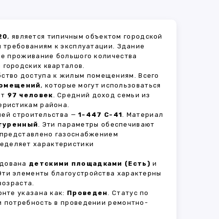
20
, является типичным объектом городской
 требованиям к эксплуатации. Здание
ное проживание большого количества
 городских кварталов.
бство доступа к жилым помещениям. Всего
помещений
, которые могут использоваться
ет
97 человек
. Средний доход семьи из
еристикам района.
рией строительства —
1-447 С-41
. Материал
туренный
. Эти параметры обеспечивают
 представлено газоснабжением
ределяет характеристики
удована
детскими площадками (Есть)
и
 Эти элементы благоустройства характерны
возраста.
нте указана как:
Проведен
. Статус по
и потребность в проведении ремонтно-