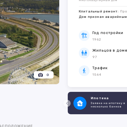
Многоквартирный дом
Кпитальный ремонт:
Пр
Дом признан аварийны
Год постройки
1962
Жильцов в дом
97
Трафик
1564
0
Ипотека
Заявка на ипотеку в
несколько банков
АСПОЛОЖЕНИЕ