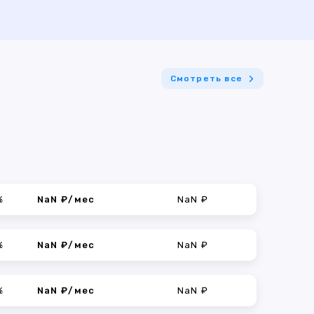
Смотреть все
%
NaN ₽/мес
NaN ₽
%
NaN ₽/мес
NaN ₽
%
NaN ₽/мес
NaN ₽