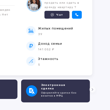
продать или сдать в
аренду квартиру ?
оведен
м:
Нет
Чат
Жилых помещений
39
е
Доход семьи
141 052 ₽
Этажность
5
Электронная
сделка
Оформляйте сделки без
визитов в МФЦ