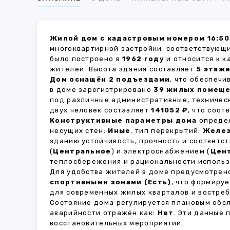
Жилой дом с кадастровым номером 16:50:
многоквартирной застройки, соответствующи
было построено в
1962 году
и относится к к
жителей. Высота здания составляет
5 этаж
Дом оснащён 2 подъездами
, что обеспеч
в доме зарегистрировано
39 жилых помещ
под различные административные, техничес
двух человек составляет
141052 ₽
, что соо
Конструктивные параметры дома
определ
несущих стен:
Иные
, тип перекрытий:
Желе
зданию устойчивость, прочность и соответ
(
Центральное
) и электроснабжением (
Цен
теплосбережения и рациональности использ
Для удобства жителей в доме предусмотре
спортивными зонами (Есть)
, что формиру
для современных жилых кварталов и востреб
Состояние дома регулируется плановым обс
аварийности отражён как:
Нет
. Эти данные
восстановительных мероприятий.