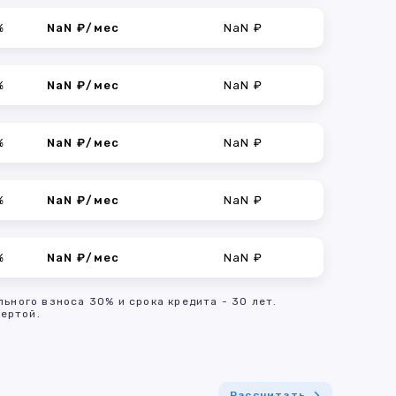
%
NaN ₽/мес
NaN ₽
%
NaN ₽/мес
NaN ₽
%
NaN ₽/мес
NaN ₽
%
NaN ₽/мес
NaN ₽
%
NaN ₽/мес
NaN ₽
льного взноса 30% и срока кредита - 30 лет.
ертой.
Рассчитать