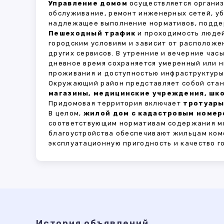
Управление домом
осуществляется органи
обслуживание, ремонт инженерных сетей, у
надлежащее выполнение нормативов, поддер
Пешеходный трафик
и проходимость людей
городским условиям и зависит от расположе
других сервисов. В утренние и вечерние час
дневное время сохраняется умеренный или н
проживания и доступностью инфраструктуры,
Окружающий район представляет собой стан
магазины, медицинские учреждения, шко
Придомовая территория включает
тротуары
В целом,
жилой дом с кадастровым номеро
соответствующим нормативам содержания мн
благоустройства обеспечивают жильцам ком
эксплуатационную пригодность и качество г
История объявлений