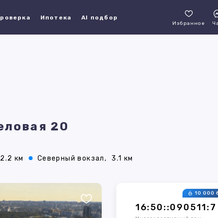
роверка
Ипотека
AI подбор
Избранное
Ч
Деловая 20
2.2 км
Северный вокзал,
3.1 км
10 000 
16:50::090511:7