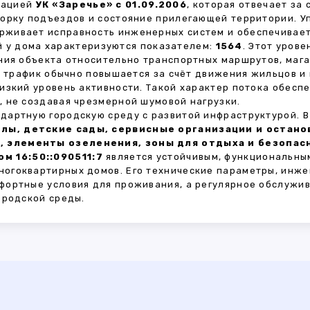
зацией
УК «Заречье» с 01.09.2006
, которая отвечает за
борку подъездов и состояние прилегающей территории. 
живает исправность инженерных систем и обеспечивает
 у дома характеризуются показателем:
1564
. Этот уров
ния объекта относительно транспортных маршрутов, маг
ы трафик обычно повышается за счёт движения жильцов и
изкий уровень активности. Такой характер потока обес
 не создавая чрезмерной шумовой нагрузки.
дартную городскую среду с развитой инфраструктурой. 
лы, детские сады, сервисные организации и остан
, элементы озеленения, зоны для отдыха и безопа
м 16:50::090511:7
является устойчивым, функциональны
огоквартирных домов. Его технические параметры, инже
фортные условия для проживания, а регулярное обслужи
ородской среды.