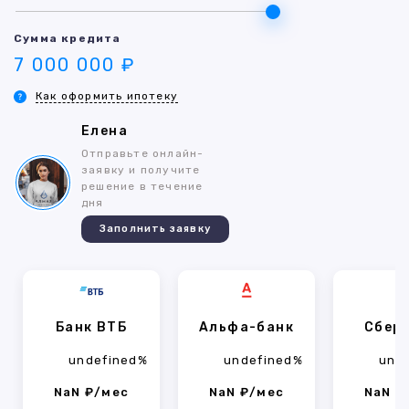
Сумма кредита
7 000 000 ₽
Как оформить ипотеку
Елена
Отправьте онлайн-
заявку и получите
решение в течение
дня
Заполнить заявку
Банк ВТБ
Альфа-банк
Сбер
undefined%
undefined%
und
NaN ₽/мес
NaN ₽/мес
NaN ₽