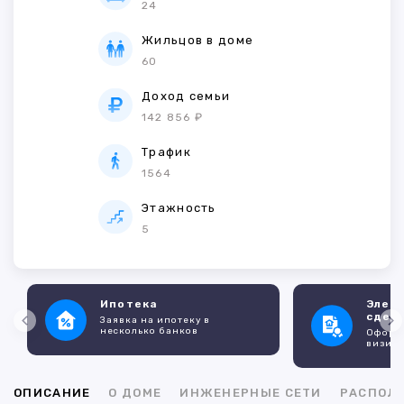
24
Жильцов в доме
60
Доход семьи
142 856 ₽
Трафик
1564
Этажность
5
Ипотека
Элек
сдел
Заявка на ипотеку в
несколько банков
Оформл
визито
ОПИСАНИЕ
О ДОМЕ
ИНЖЕНЕРНЫЕ СЕТИ
РАСПОЛ