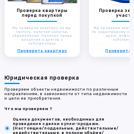
Проверка квартиры
Проверка зем
перед покупкой
участк
Мы проверим квартиру на юр.
Мы проверим земел
чистоту, наличие залогов,
по кадастровому ном
обременений. Наличие права
арест, инфор
владения и долгов у
собственн
собственника
Проверить квартиру
Проверить 
Юридическая проверка
Проверяем объекты недвижимости по различным
направлениям, в зависимости от типа недвижимости
и цели ее приобретения.
Что мы проверяем ?
Оценка документов, необходимых для
проведения сделки купли-продажи.
(Настоящие/поддельные, действительные/
недействительные, в полном объёме/