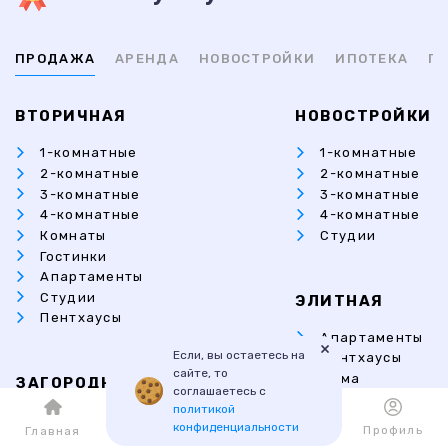
ПРОДАЖА
АРЕНДА
НОВОСТРОЙКИ
ИПОТЕКА
ПР
ВТОРИЧНАЯ
НОВОСТРОЙКИ
1-комнатные
1-комнатные
2-комнатные
2-комнатные
3-комнатные
3-комнатные
4-комнатные
4-комнатные
Комнаты
Студии
Гостинки
Апартаменты
Студии
ЭЛИТНАЯ
Пентхаусы
Апартаменты
×
Если, вы остаетесь на
Пентхаусы
сайте, то
Дома
ЗАГОРОДНАЯ
соглашаетесь с
Коттеджи
политикой
Коттеджи
конфиденциальности
Каталог
Избранное
Профиль
Главная
Дома