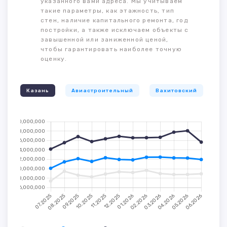
указанного вами адреса. Мы учитываем
такие параметры, как этажность, тип
стен, наличие капитального ремонта, год
постройки, а также исключаем объекты с
завышенной или заниженной ценой,
чтобы гарантировать наиболее точную
оценку.
Казань
Авиастроительный
Вахитовский
К