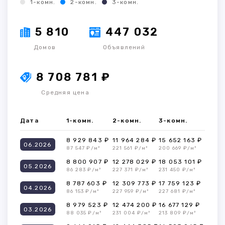
1-комн.
2-комн.
3-комн.
5 810
447 032
Домов
Объявлений
8 708 781 ₽
Средняя цена
Дата
1-комн.
2-комн.
3-комн.
8 929 843 ₽
11 964 284 ₽
15 652 163 ₽
06.2026
87 547 ₽/м²
221 561 ₽/м²
200 669 ₽/м²
8 800 907 ₽
12 278 029 ₽
18 053 101 ₽
05.2026
86 283 ₽/м²
227 371 ₽/м²
231 450 ₽/м²
8 787 603 ₽
12 309 773 ₽
17 759 123 ₽
04.2026
86 153 ₽/м²
227 959 ₽/м²
227 681 ₽/м²
8 979 523 ₽
12 474 200 ₽
16 677 129 ₽
03.2026
88 035 ₽/м²
231 004 ₽/м²
213 809 ₽/м²