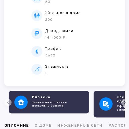
80
Жильцов в доме
200
Доход семьи
144 000 ₽
Трафик
3632
Этажность
5
Ипотека
Элек
сдел
Заявка на ипотеку в
несколько банков
Оформл
визито
ОПИСАНИЕ
О ДОМЕ
ИНЖЕНЕРНЫЕ СЕТИ
РАСПОЛ