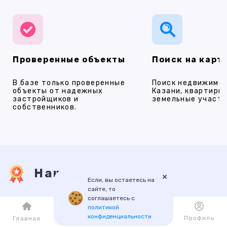
Проверенные объекты
Поиск на карт
В базе только проверенные
Поиск недвижимос
объекты от надежных
Казани, квартиры,
застройщиков и
земельные участки
собственников.
Наши услуги
×
Если, вы остаетесь на
сайте, то
соглашаетесь с
ПРОДАЖА
АРЕНДА
НОВОСТРОЙКИ
ИПОТЕКА
ПР
политикой
конфиденциальности
Каталог
Избранное
Профиль
Главная