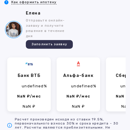
Как оформить ипотеку
Елена
Отправьте онлайн-
заявку и получите
решение в течение
дня
Заполнить заявку
Банк ВТБ
Альфа-банк
Сбер
undefined%
undefined%
und
NaN ₽/мес
NaN ₽/мес
NaN ₽
NaN ₽
NaN ₽
NaN
Расчет произведен исходя из ставки 19.5%,
первоначального взноса 30% и срока кредита - 30
лет. Расчеты являются приблизительными. Не