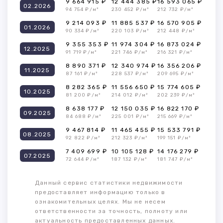
9 664 915 ₽
12 444 385 ₽
16 593 065 ₽
02.2026
94 754 ₽/м²
230 452 ₽/м²
212 732 ₽/м²
9 214 093 ₽
11 885 537 ₽
16 570 905 ₽
01.2026
90 334 ₽/м²
220 103 ₽/м²
212 448 ₽/м²
9 355 353 ₽
11 974 304 ₽
16 873 024 ₽
12.2025
91 719 ₽/м²
221 746 ₽/м²
216 321 ₽/м²
8 890 371 ₽
12 340 974 ₽
16 356 206 ₽
11.2025
87 161 ₽/м²
228 537 ₽/м²
209 695 ₽/м²
8 282 365 ₽
11 556 650 ₽
15 774 605 ₽
10.2025
81 200 ₽/м²
214 012 ₽/м²
202 239 ₽/м²
8 638 177 ₽
12 150 035 ₽
16 822 170 ₽
09.2025
84 688 ₽/м²
225 001 ₽/м²
215 669 ₽/м²
9 467 814 ₽
11 465 455 ₽
15 533 791 ₽
08.2025
92 822 ₽/м²
212 323 ₽/м²
199 151 ₽/м²
7 409 699 ₽
10 105 128 ₽
14 176 279 ₽
07.2025
72 644 ₽/м²
187 132 ₽/м²
181 747 ₽/м²
Данный сервис статистики недвижимости
предоставляет информацию только в
ознакомительных целях. Мы не несем
ответственности за точность, полноту или
актуальность предоставленных данных.