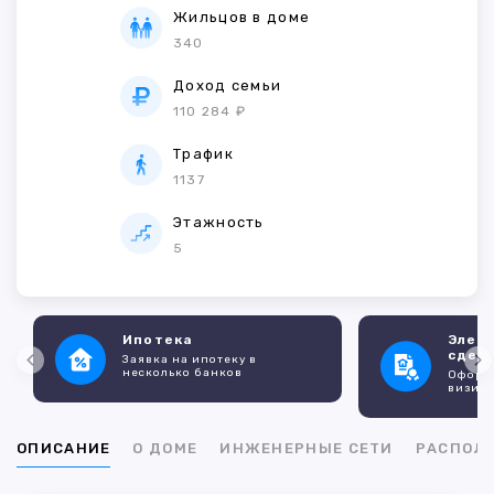
Жильцов в доме
340
Доход семьи
110 284 ₽
Трафик
1137
Этажность
5
Ипотека
Элек
сдел
Заявка на ипотеку в
несколько банков
Оформл
визито
ОПИСАНИЕ
О ДОМЕ
ИНЖЕНЕРНЫЕ СЕТИ
РАСПОЛ