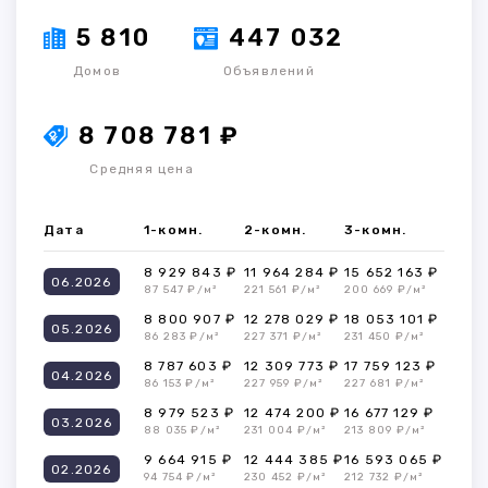
5 810
447 032
Домов
Объявлений
8 708 781 ₽
Средняя цена
Дата
1-комн.
2-комн.
3-комн.
8 929 843 ₽
11 964 284 ₽
15 652 163 ₽
06.2026
87 547 ₽/м²
221 561 ₽/м²
200 669 ₽/м²
8 800 907 ₽
12 278 029 ₽
18 053 101 ₽
05.2026
86 283 ₽/м²
227 371 ₽/м²
231 450 ₽/м²
8 787 603 ₽
12 309 773 ₽
17 759 123 ₽
04.2026
86 153 ₽/м²
227 959 ₽/м²
227 681 ₽/м²
8 979 523 ₽
12 474 200 ₽
16 677 129 ₽
03.2026
88 035 ₽/м²
231 004 ₽/м²
213 809 ₽/м²
9 664 915 ₽
12 444 385 ₽
16 593 065 ₽
02.2026
94 754 ₽/м²
230 452 ₽/м²
212 732 ₽/м²