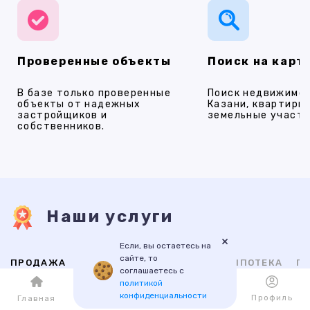
Проверенные объекты
Поиск на карт
В базе только проверенные
Поиск недвижимос
объекты от надежных
Казани, квартиры,
застройщиков и
земельные участки
собственников.
Наши услуги
×
Если, вы остаетесь на
сайте, то
ПРОДАЖА
АРЕНДА
НОВОСТРОЙКИ
ИПОТЕКА
ПР
соглашаетесь с
политикой
конфиденциальности
Каталог
Избранное
Профиль
Главная
ВТОРИЧНАЯ
НОВОСТРОЙКИ