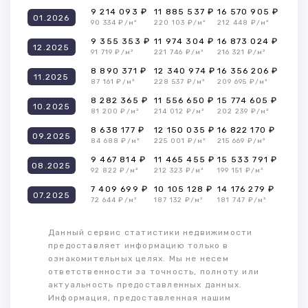
9 214 093 ₽
11 885 537 ₽
16 570 905 ₽
01.2026
90 334 ₽/м²
220 103 ₽/м²
212 448 ₽/м²
9 355 353 ₽
11 974 304 ₽
16 873 024 ₽
12.2025
91 719 ₽/м²
221 746 ₽/м²
216 321 ₽/м²
8 890 371 ₽
12 340 974 ₽
16 356 206 ₽
11.2025
87 161 ₽/м²
228 537 ₽/м²
209 695 ₽/м²
8 282 365 ₽
11 556 650 ₽
15 774 605 ₽
10.2025
81 200 ₽/м²
214 012 ₽/м²
202 239 ₽/м²
8 638 177 ₽
12 150 035 ₽
16 822 170 ₽
09.2025
84 688 ₽/м²
225 001 ₽/м²
215 669 ₽/м²
9 467 814 ₽
11 465 455 ₽
15 533 791 ₽
08.2025
92 822 ₽/м²
212 323 ₽/м²
199 151 ₽/м²
7 409 699 ₽
10 105 128 ₽
14 176 279 ₽
07.2025
72 644 ₽/м²
187 132 ₽/м²
181 747 ₽/м²
Данный сервис статистики недвижимости
предоставляет информацию только в
ознакомительных целях. Мы не несем
ответственности за точность, полноту или
актуальность предоставленных данных.
Информация, предоставленная нашим