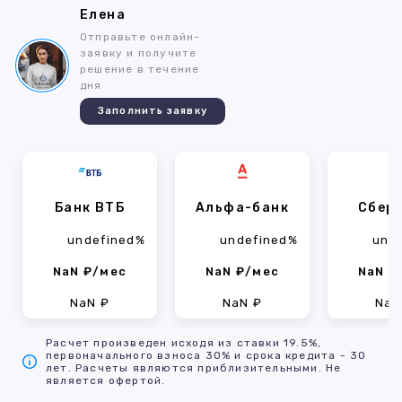
Елена
Отправьте онлайн-
заявку и получите
решение в течение
дня
Заполнить заявку
Банк ВТБ
Альфа-банк
Сбер
undefined%
undefined%
und
NaN ₽/мес
NaN ₽/мес
NaN ₽
NaN ₽
NaN ₽
NaN
Расчет произведен исходя из ставки 19.5%,
первоначального взноса 30% и срока кредита - 30
лет. Расчеты являются приблизительными. Не
является офертой.