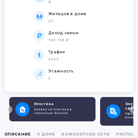
8
Жильцов в доме
20
Доход семьи
158 768 ₽
Трафик
2420
Этажность
2
Ипотека
Элек
сдел
Заявка на ипотеку в
несколько банков
Оформл
визито
ОПИСАНИЕ
О ДОМЕ
ИНЖЕНЕРНЫЕ СЕТИ
РАСПОЛ