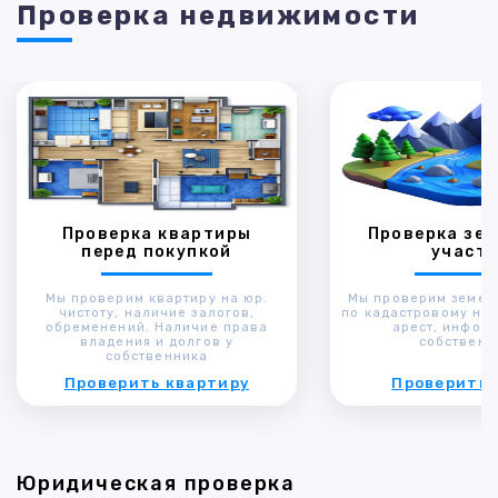
Проверка недвижимости
Проверка квартиры
Проверка зем
перед покупкой
участк
Мы проверим квартиру на юр.
Мы проверим земел
чистоту, наличие залогов,
по кадастровому ном
обременений. Наличие права
арест, инфор
владения и долгов у
собственн
собственника
Проверить квартиру
Проверить 
Юридическая проверка