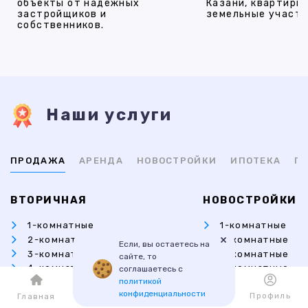
объекты от надежных
Казани, квартиры,
застройщиков и
земельные участки
собственников.
Наши услуги
ПРОДАЖА
АРЕНДА
НОВОСТРОЙКИ
ИПОТЕКА
ПР
ВТОРИЧНАЯ
НОВОСТРОЙКИ
1-комнатные
1-комнатные
×
2-комнатные
2-комнатные
Если, вы остаетесь на
3-комнатные
3-комнатные
сайте, то
4-комнатные
4-комнатные
соглашаетесь с
политикой
Комнаты
Студии
конфиденциальности
Каталог
Избранное
Профиль
Главная
Гостинки