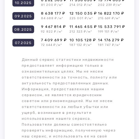
8 282 365 ₽
11 556 650 ₽
15 774 605 ₽
10.2025
81 200 ₽/м²
214 012 ₽/м²
202 239 ₽/м²
8 638 177 ₽
12 150 035 ₽
16 822 170 ₽
09.2025
84 688 ₽/м²
225 001 ₽/м²
215 669 ₽/м²
9 467 814 ₽
11 465 455 ₽
15 533 791 ₽
08.2025
92 822 ₽/м²
212 323 ₽/м²
199 151 ₽/м²
7 409 699 ₽
10 105 128 ₽
14 176 279 ₽
07.2025
72 644 ₽/м²
187 132 ₽/м²
181 747 ₽/м²
Данный сервис статистики недвижимости
предоставляет информацию только в
ознакомительных целях. Мы не несем
ответственности за точность, полноту или
актуальность предоставленных данных.
Информация, предоставленная нашим
сервисом, не является юридическим
советом или рекомендацией. Мы не несем
ответственности за любые убытки или
ущерб, возникшие в результате
использования нашего сервиса.
Пользователи должны самостоятельно
проверять информацию, полученную через
наш сервис, и использовать ее на свой