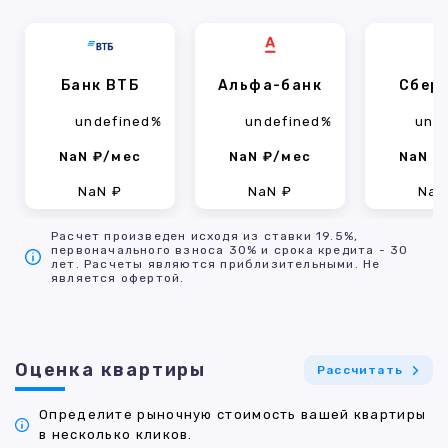
Банк ВТБ
Альфа-банк
Сбер
undefined%
undefined%
und
NaN ₽/мес
NaN ₽/мес
NaN ₽
NaN ₽
NaN ₽
NaN
Расчет произведен исходя из ставки 19.5%,
первоначального взноса 30% и срока кредита - 30
лет. Расчеты являются приблизительными. Не
является офертой.
Оценка квартиры
Рассчитать
Определите рыночную стоимость вашей квартиры
в несколько кликов.