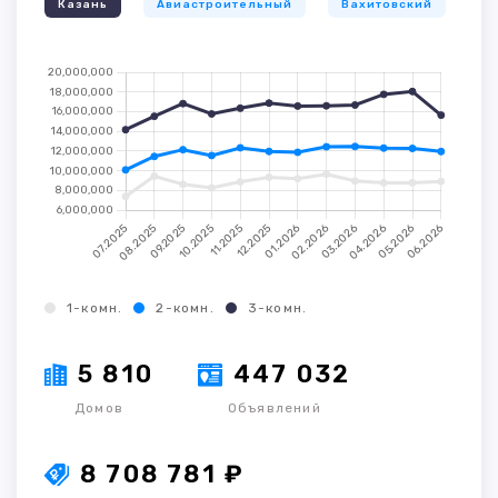
Казань
Авиастроительный
Вахитовский
К
1-комн.
2-комн.
3-комн.
5 810
447 032
Домов
Объявлений
8 708 781 ₽