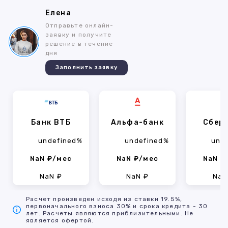
Елена
Отправьте онлайн-
заявку и получите
решение в течение
дня
Заполнить заявку
Банк ВТБ
Альфа-банк
Сбер
undefined%
undefined%
und
NaN ₽/мес
NaN ₽/мес
NaN ₽
NaN ₽
NaN ₽
NaN
Расчет произведен исходя из ставки 19.5%,
первоначального взноса 30% и срока кредита - 30
лет. Расчеты являются приблизительными. Не
является офертой.