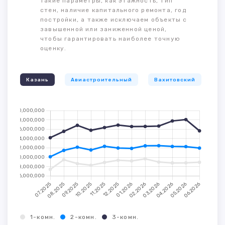
такие параметры, как этажность, тип
стен, наличие капитального ремонта, год
постройки, а также исключаем объекты с
завышенной или заниженной ценой,
чтобы гарантировать наиболее точную
оценку.
Казань
Авиастроительный
Вахитовский
К
1-комн.
2-комн.
3-комн.