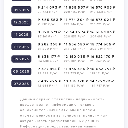
9 214 093 ₽
11 885 537 ₽
16 570 905 ₽
01.2026
90 334 ₽/м²
220 103 ₽/м²
212 448 ₽/м²
9 355 353 ₽
11 974 304 ₽
16 873 024 ₽
12.2025
91 719 ₽/м²
221 746 ₽/м²
216 321 ₽/м²
8 890 371 ₽
12 340 974 ₽
16 356 206 ₽
11.2025
87 161 ₽/м²
228 537 ₽/м²
209 695 ₽/м²
8 282 365 ₽
11 556 650 ₽
15 774 605 ₽
10.2025
81 200 ₽/м²
214 012 ₽/м²
202 239 ₽/м²
8 638 177 ₽
12 150 035 ₽
16 822 170 ₽
09.2025
84 688 ₽/м²
225 001 ₽/м²
215 669 ₽/м²
9 467 814 ₽
11 465 455 ₽
15 533 791 ₽
08.2025
92 822 ₽/м²
212 323 ₽/м²
199 151 ₽/м²
7 409 699 ₽
10 105 128 ₽
14 176 279 ₽
07.2025
72 644 ₽/м²
187 132 ₽/м²
181 747 ₽/м²
Данный сервис статистики недвижимости
предоставляет информацию только в
ознакомительных целях. Мы не несем
ответственности за точность, полноту или
актуальность предоставленных данных.
Информация, предоставленная нашим