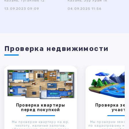
Казань, Туганлык 12
Казань, Зур Урам 1к
13.09.2023 09:09
04.09.2025 11:56
Проверка недвижимости
Проверка квартиры
Проверка зем
перед покупкой
участк
Мы проверим квартиру на юр.
Мы проверим земел
чистоту, наличие залогов,
по кадастровому ном