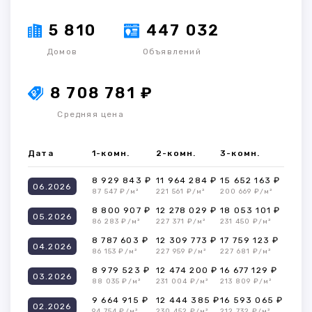
5 810
447 032
Домов
Объявлений
8 708 781 ₽
Средняя цена
Дата
1-комн.
2-комн.
3-комн.
8 929 843 ₽
11 964 284 ₽
15 652 163 ₽
06.2026
87 547 ₽/м²
221 561 ₽/м²
200 669 ₽/м²
8 800 907 ₽
12 278 029 ₽
18 053 101 ₽
05.2026
86 283 ₽/м²
227 371 ₽/м²
231 450 ₽/м²
8 787 603 ₽
12 309 773 ₽
17 759 123 ₽
04.2026
86 153 ₽/м²
227 959 ₽/м²
227 681 ₽/м²
8 979 523 ₽
12 474 200 ₽
16 677 129 ₽
03.2026
88 035 ₽/м²
231 004 ₽/м²
213 809 ₽/м²
9 664 915 ₽
12 444 385 ₽
16 593 065 ₽
02.2026
94 754 ₽/м²
230 452 ₽/м²
212 732 ₽/м²