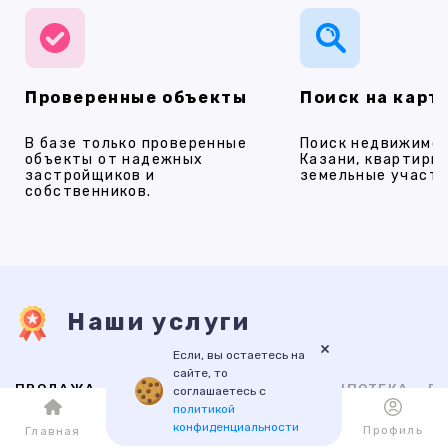
Проверенные объекты
Поиск на карт
В базе только проверенные
Поиск недвижимос
объекты от надежных
Казани, квартиры,
застройщиков и
земельные участки
собственников.
Наши услуги
×
Если, вы остаетесь на
сайте, то
ПРОДАЖА
АРЕНДА
НОВОСТРОЙКИ
ИПОТЕКА
ПР
соглашаетесь с
политикой
конфиденциальности
Каталог
Избранное
Профиль
Главная
ВТОРИЧНАЯ
НОВОСТРОЙКИ