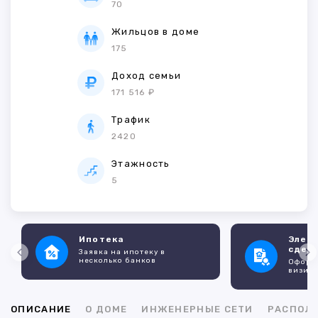
70
Жильцов в доме
175
Доход семьи
171 516 ₽
Трафик
2420
Этажность
5
Ипотека
Элек
сдел
Заявка на ипотеку в
несколько банков
Оформл
визито
ОПИСАНИЕ
О ДОМЕ
ИНЖЕНЕРНЫЕ СЕТИ
РАСПОЛ