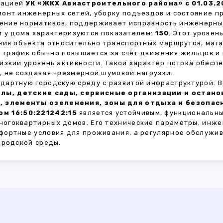
зацией
УК «ЖКХ Авиастроительного района» с 01.03.2
монт инженерных сетей, уборку подъездов и состояние 
ние нормативов, поддерживает исправность инженерных
 у дома характеризуются показателем:
150
. Этот урове
ния объекта относительно транспортных маршрутов, маг
ы трафик обычно повышается за счёт движения жильцов и
изкий уровень активности. Такой характер потока обес
 не создавая чрезмерной шумовой нагрузки.
дартную городскую среду с развитой инфраструктурой. 
лы, детские сады, сервисные организации и остан
, элементы озеленения, зоны для отдыха и безопа
м 16:50:221242:15
является устойчивым, функциональн
огоквартирных домов. Его технические параметры, инже
фортные условия для проживания, а регулярное обслужи
ородской среды.