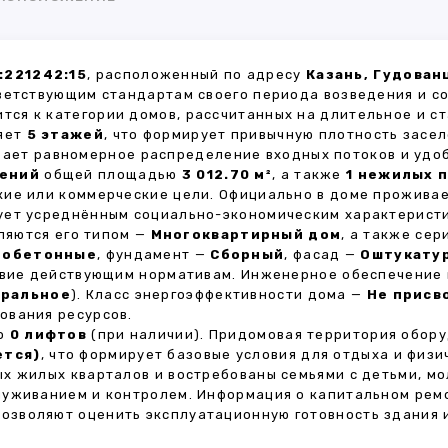
:221242:15
, расположенный по адресу
Казань, Гудован
ветствующим стандартам своего периода возведения и с
ится к категории домов, рассчитанных на длительное и 
ляет
5 этажей
, что формирует привычную плотность засел
ивает равномерное распределение входных потоков и удо
щений
общей площадью
3 012.70 м²
, а также
1 нежилых 
кие или коммерческие цели. Официально в доме прожива
вует усреднённым социально-экономическим характерист
яются его типом —
Многоквартирный дом
, а также се
зобетонные
, фундамент —
Сборный
, фасад —
Оштукату
ствие действующим нормативам. Инженерное обеспечение
ральное
). Класс энергоэффективности дома —
Не присв
ования ресурсов.
но
0 лифтов
(при наличии). Придомовая территория обор
ется)
, что формирует базовые условия для отдыха и физи
х жилых кварталов и востребованы семьями с детьми, м
луживанием и контролем. Информация о капитальном ремо
 позволяют оценить эксплуатационную готовность здания 