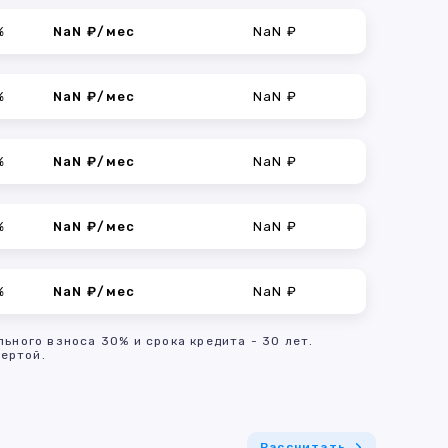
%
NaN ₽/мес
NaN ₽
%
NaN ₽/мес
NaN ₽
%
NaN ₽/мес
NaN ₽
%
NaN ₽/мес
NaN ₽
%
NaN ₽/мес
NaN ₽
льного взноса 30% и срока кредита - 30 лет.
ертой.
Рассчитать