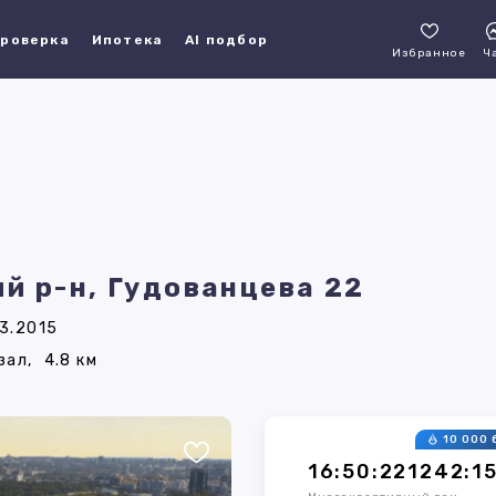
роверка
Ипотека
AI подбор
Избранное
Ч
й р-н, Гудованцева 22
3.2015
зал,
4.8 км
10 000 
16:50:221242:1