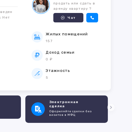
продать или сдать в
аренду квартиру ?
оведен
м:
Нет
Чат
Жилых помещений
157
е
Доход семьи
0 ₽
Этажность
5
Электронная
сделка
Оформляйте сделки без
визитов в МФЦ