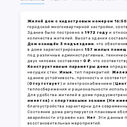
Жилой дом с кадастровым номером 16:50
городской многоквартирной застройки, соот
Здание было построено в
1972 году
и относ
количества жителей. Высота здания состав
Дом оснащён 3 подъездами
, что обеспеч
в доме зарегистрировано
157 жилых поме
под различные административные, техничес
двух человек составляет
0 ₽
, что соответст
Конструктивные параметры дома
определ
несущих стен:
Иные
, тип перекрытий:
Желе
зданию устойчивость, прочность и соответ
(
Отсутствует
) и электроснабжением (
Цент
теплосбережения и рациональности использ
Для удобства жителей в доме предусмотре
имеется)
и
спортивными зонами (Не име
благоустройства характерны для современны
Состояние дома регулируется плановым обс
аварийности отражён как:
Нет
. Эти данные
восстановительных мероприятий.