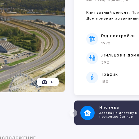
Многоквартирный дом
Кпитальный ремонт:
Пр
Дом признан аварийны
Год постройки
1972
Жильцов в дом
392
Трафик
150
0
Ипотека
Заявка на ипотеку в
несколько банков
АСПОЛОЖЕНИЕ