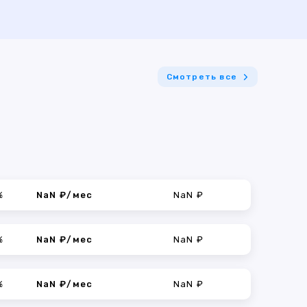
Смотреть все
%
NaN ₽/мес
NaN ₽
%
NaN ₽/мес
NaN ₽
%
NaN ₽/мес
NaN ₽