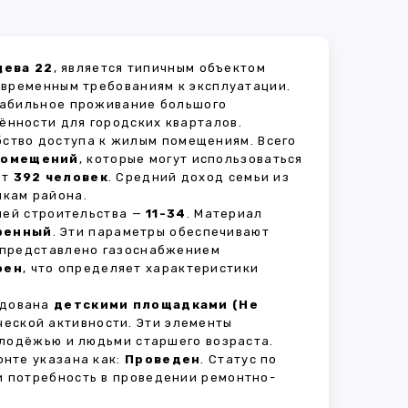
цева 22
, является типичным объектом
овременным требованиям к эксплуатации.
стабильное проживание большого
ённости для городских кварталов.
бство доступа к жилым помещениям. Всего
помещений
, которые могут использоваться
ет
392 человек
. Средний доход семьи из
икам района.
рией строительства —
11-34
. Материал
ренный
. Эти параметры обеспечивают
 представлено газоснабжением
оен
, что определяет характеристики
удована
детскими площадками (Не
ческой активности. Эти элементы
олодёжью и людьми старшего возраста.
нте указана как:
Проведен
. Статус по
и потребность в проведении ремонтно-