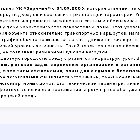
зацией
УК «Заречье» с 01.09.2006
, которая отвечает за
борку подъездов и состояние прилегающей территории. 
живает исправность инженерных систем и обеспечивает
 у дома характеризуются показателем:
1986
. Этот уров
ния объекта относительно транспортных маршрутов, маг
ы трафик обычно повышается за счёт движения жильцов и
изкий уровень активности. Такой характер потока обес
 не создавая чрезмерной шумовой нагрузки.
дартную городскую среду с развитой инфраструктурой. 
лы, детские сады, сервисные организации и остан
, элементы озеленения, зоны для отдыха и безопа
ом 16:50:090407:8
является устойчивым, функциональны
огоквартирных домов. Его технические параметры, инже
фортные условия для проживания, а регулярное обслужи
ородской среды.