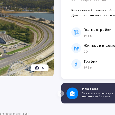
Многоквартирный дом
Кпитальный ремонт:
Ис
Дом признан аварийны
Год постройки
1956
Жильцов в дом
20
Трафик
1986
0
Ипотека
Заявка на ипотеку в
несколько банков
АСПОЛОЖЕНИЕ