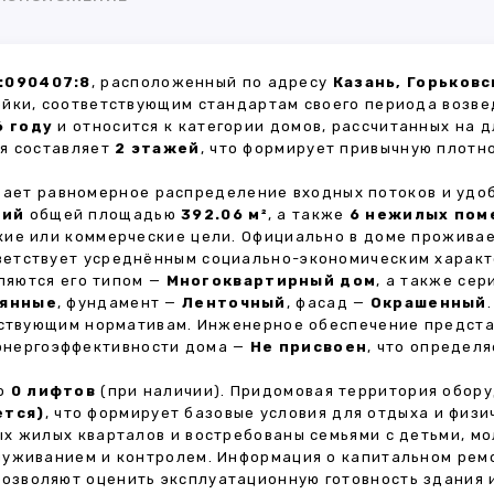
:090407:8
, расположенный по адресу
Казань, Горьковс
ойки, соответствующим стандартам своего периода возве
6 году
и относится к категории домов, рассчитанных на 
ия составляет
2 этажей
, что формирует привычную плотн
ивает равномерное распределение входных потоков и удо
ний
общей площадью
392.06 м²
, а также
6 нежилых пом
кие или коммерческие цели. Официально в доме прожива
тветствует усреднённым социально-экономическим харак
яются его типом —
Многоквартирный дом
, а также се
янные
, фундамент —
Ленточный
, фасад —
Окрашенный
ействующим нормативам. Инженерное обеспечение предст
 энергоэффективности дома —
Не присвоен
, что определ
но
0 лифтов
(при наличии). Придомовая территория обор
ется)
, что формирует базовые условия для отдыха и физи
х жилых кварталов и востребованы семьями с детьми, м
луживанием и контролем. Информация о капитальном ремо
 позволяют оценить эксплуатационную готовность здания 