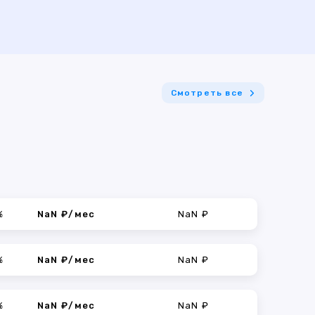
Смотреть все
%
NaN ₽/мес
NaN ₽
%
NaN ₽/мес
NaN ₽
%
NaN ₽/мес
NaN ₽