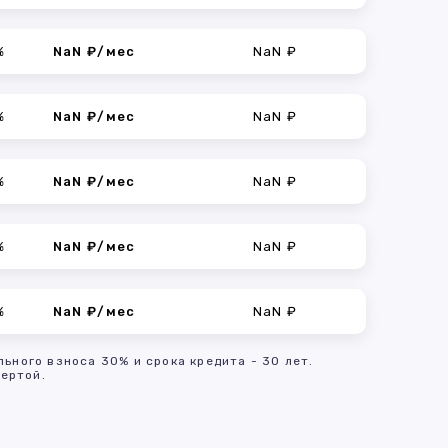
%
NaN ₽/мес
NaN ₽
%
NaN ₽/мес
NaN ₽
%
NaN ₽/мес
NaN ₽
%
NaN ₽/мес
NaN ₽
%
NaN ₽/мес
NaN ₽
льного взноса 30% и срока кредита - 30 лет.
ертой.