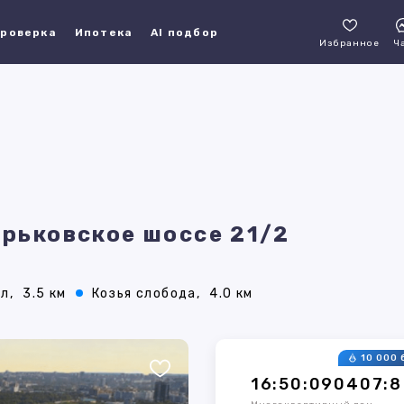
роверка
Ипотека
AI подбор
Избранное
Ч
орьковское шоссе 21/2
л,
3.5 км
Козья слобода,
4.0 км
10 000 
16:50:090407:8