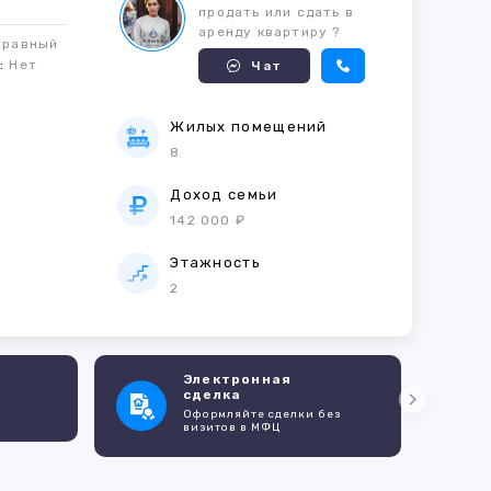
продать или сдать в
аренду квартиру ?
правный
м:
Нет
Чат
Жилых помещений
8
е
Доход семьи
142 000 ₽
Этажность
2
Электронная
сделка
Оформляйте сделки без
визитов в МФЦ