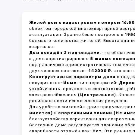
Жилой дом с кадастровым номером 16:50
объектом городской многоквартирной застр
эксплуатации. Здание было построено в
195
большого количества жителей. Высота здан
кварталов.
Дом оснащён 2 подъездами
, что обеспеч
в доме зарегистрировано
8 жилых помеще
под различные административные, техничес
двух человек составляет
142000 ₽
, что соо
Конструктивные параметры дома
определ
несущих стен:
Иные
, тип перекрытий:
Дерев
устойчивость, прочность и соответствие д
электроснабжением (
Центральное
). Класс
рациональности использования ресурсов.
Для удобства жителей в доме предусмотре
имеется)
и
спортивными зонами (Не име
благоустройства характерны для современны
Состояние дома регулируется плановым обс
аварийности отражён как:
Нет
. Эти данные