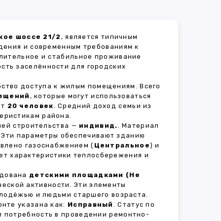
кое шоссе 21/2
, является типичным
дения и современным требованиям к
длительное и стабильное проживание
ость заселённости для городских
бство доступа к жилым помещениям. Всего
ещений
, которые могут использоваться
ет
20 человек
. Средний доход семьи из
теристикам района.
рией строительства —
индивид.
. Материал
. Эти параметры обеспечивают зданию
авлено газоснабжением (
Центральное
) и
яет характеристики теплосбережения и
удована
детскими площадками (Не
ческой активности. Эти элементы
олодёжью и людьми старшего возраста.
нте указана как:
Исправный
. Статус по
и потребность в проведении ремонтно-