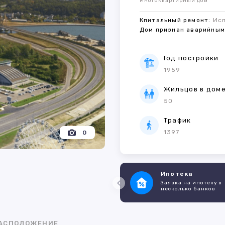
Многоквартирный дом
Кпитальный ремонт:
Ис
Дом признан аварийны
Год постройки
1959
Жильцов в дом
50
Трафик
1397
0
Ипотека
Заявка на ипотеку в
несколько банков
АСПОЛОЖЕНИЕ