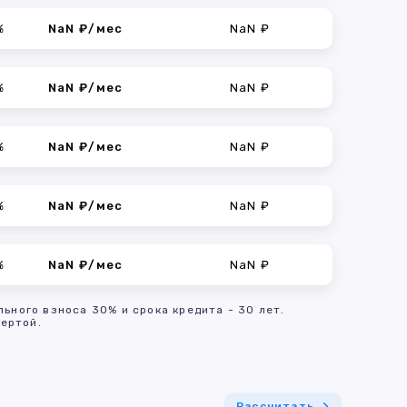
%
NaN ₽/мес
NaN ₽
%
NaN ₽/мес
NaN ₽
%
NaN ₽/мес
NaN ₽
%
NaN ₽/мес
NaN ₽
%
NaN ₽/мес
NaN ₽
льного взноса 30% и срока кредита - 30 лет.
ертой.
Рассчитать