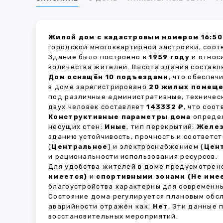
Жилой дом с кадастровым номером 16:50
городской многоквартирной застройки, соот
Здание было построено в
1959 году
и относ
количества жителей. Высота здания состав
Дом оснащён 10 подъездами
, что обеспе
в доме зарегистрировано
20 жилых помещ
под различные административные, техничес
двух человек составляет
143332 ₽
, что соо
Конструктивные параметры дома
определ
несущих стен:
Иные
, тип перекрытий:
Желе
зданию устойчивость, прочность и соответ
(
Центральное
) и электроснабжением (
Цен
и рациональности использования ресурсов.
Для удобства жителей в доме предусмотре
имеется)
и
спортивными зонами (Не име
благоустройства характерны для современны
Состояние дома регулируется плановым обс
аварийности отражён как:
Нет
. Эти данные
восстановительных мероприятий.