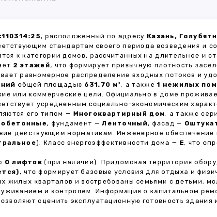
:110314:25
, расположенный по адресу
Казань, Голубят
ветствующим стандартам своего периода возведения и с
ится к категории домов, рассчитанных на длительное и 
ляет
2 этажей
, что формирует привычную плотность засел
чивает равномерное распределение входных потоков и уд
ений
общей площадью
631.70 м²
, а также
1 нежилых по
кие или коммерческие цели. Официально в доме прожива
тветствует усреднённым социально-экономическим харак
яются его типом —
Многоквартирный дом
, а также се
зобетонные
, фундамент —
Ленточный
, фасад —
Оштука
ствие действующим нормативам. Инженерное обеспечение
тральное
). Класс энергоэффективности дома —
E
, что о
но
0 лифтов
(при наличии). Придомовая территория обор
ется)
, что формирует базовые условия для отдыха и физи
х жилых кварталов и востребованы семьями с детьми, м
луживанием и контролем. Информация о капитальном ремо
 позволяют оценить эксплуатационную готовность здания 