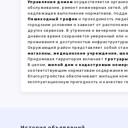
Управление домом
осуществляется органи
обслуживание, ремонт инженерных сетей, у
надлежащее выполнение нормативов, поддер
Пешеходный трафик
и проходимость людей
городским условиям и зависит от расположе
других сервисов. В утренние и вечерние час
дневное время сохраняется умеренный или н
проживания и доступностью инфраструктуры,
Окружающий район представляет собой стан
магазины, медицинские учреждения, шко
Придомовая территория включает
тротуары
В целом,
жилой дом с кадастровым номеро
соответствующим нормативам содержания мн
благоустройства обеспечивают жильцам ком
эксплуатационную пригодность и качество г
История объявлений