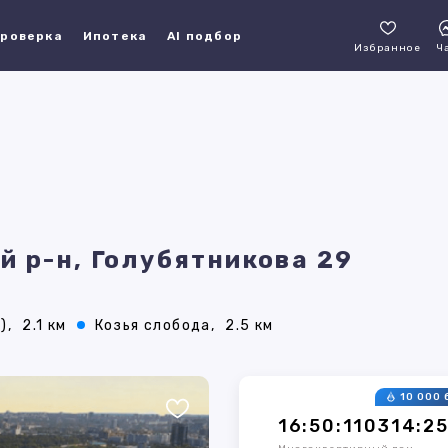
роверка
Ипотека
AI подбор
Избранное
Ч
й р-н, Голубятникова 29
),
2.1 км
Козья слобода,
2.5 км
10 000 
16:50:110314:2