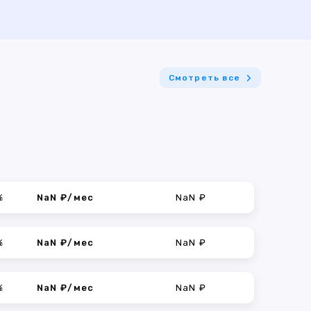
Смотреть все
%
NaN ₽/мес
NaN ₽
%
NaN ₽/мес
NaN ₽
%
NaN ₽/мес
NaN ₽