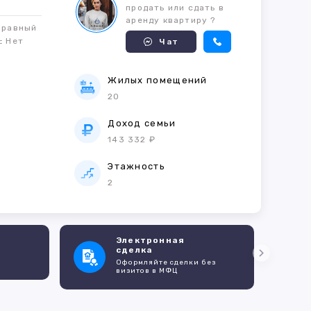
продать или сдать в
аренду квартиру ?
правный
м:
Нет
Чат
Жилых помещений
20
е
Доход семьи
143 332 ₽
Этажность
2
Электронная
сделка
Оформляйте сделки без
визитов в МФЦ