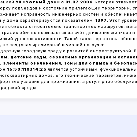
зацией
УК «Уютный дом» с 01.07.2006
, которая отвечае
борку подъездов и состояние прилегающей территории. 
живает исправность инженерных систем и обеспечивает
 у дома характеризуются показателем:
1397
. Этот уров
ния объекта относительно транспортных маршрутов, маг
ы трафик обычно повышается за счёт движения жильцов и
изкий уровень активности. Такой характер потока обес
 не создавая чрезмерной шумовой нагрузки.
дартную городскую среду с развитой инфраструктурой. 
лы, детские сады, сервисные организации и остан
, элементы озеленения, зоны для отдыха и безопа
м 16:50:110314:25
является устойчивым, функциональны
огоквартирных домов. Его технические параметры, инже
фортные условия для проживания, а регулярное обслужи
ородской среды.