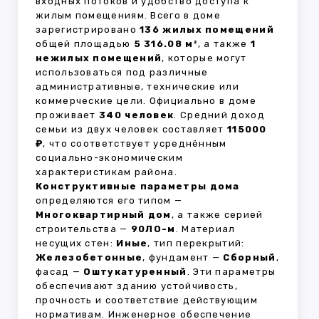
входных потоков и удобство доступа к
жилым помещениям. Всего в доме
зарегистрировано
136 жилых помещений
общей площадью
5 316.08 м²
, а также
1
нежилых помещений
, которые могут
использоваться под различные
административные, технические или
коммерческие цели. Официально в доме
проживает
340 человек
. Средний доход
семьи из двух человек составляет
115000
₽
, что соответствует усреднённым
социально-экономическим
характеристикам района.
Конструктивные параметры дома
определяются его типом —
Многоквартирный дом
, а также серией
строительства —
90ЛО-м
. Материал
несущих стен:
Иные
, тип перекрытий:
Железобетонные
, фундамент —
Сборный
,
фасад —
Оштукатуренный
. Эти параметры
обеспечивают зданию устойчивость,
прочность и соответствие действующим
нормативам. Инженерное обеспечение