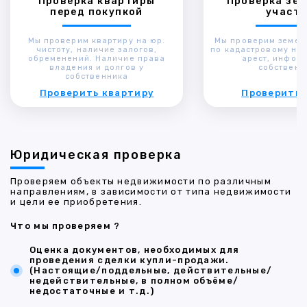
Проверка квартиры
Проверка зем
перед покупкой
участк
Мы проверим квартиру на юр.
Мы проверим земел
чистоту, наличие залогов,
по кадастровому ном
обременений. Наличие права
арест, инфор
владения и долгов у
собственн
собственника
Проверить квартиру
Проверить 
Юридическая проверка
Проверяем объекты недвижимости по различным
направлениям, в зависимости от типа недвижимости
и цели ее приобретения.
Что мы проверяем ?
Оценка документов, необходимых для
проведения сделки купли-продажи.
(Настоящие/поддельные, действительные/
недействительные, в полном объёме/
недостаточные и т.д.)