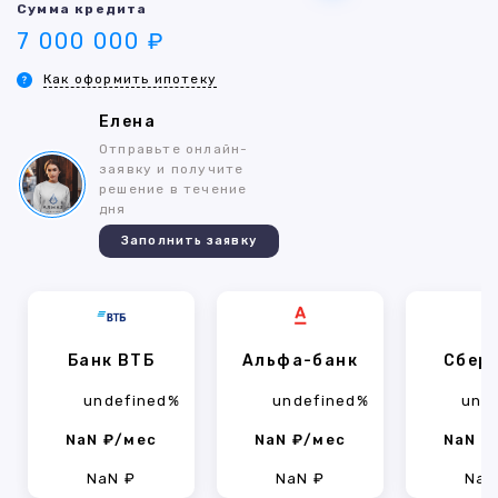
Сумма кредита
7 000 000 ₽
Как оформить ипотеку
Елена
Отправьте онлайн-
заявку и получите
решение в течение
дня
Заполнить заявку
Банк ВТБ
Альфа-банк
Сбер
undefined%
undefined%
und
NaN ₽/мес
NaN ₽/мес
NaN ₽
NaN ₽
NaN ₽
NaN