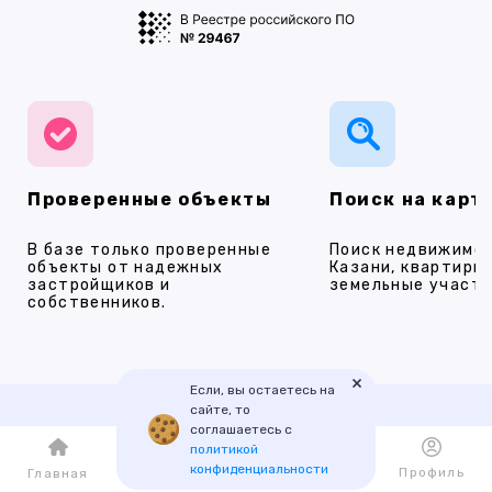
Проверенные объекты
Поиск на карт
В базе только проверенные
Поиск недвижимос
объекты от надежных
Казани, квартиры,
застройщиков и
земельные участки
собственников.
×
Если, вы остаетесь на
сайте, то
соглашаетесь с
Наши услуги
политикой
конфиденциальности
Каталог
Избранное
Профиль
Главная