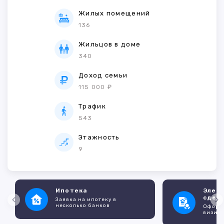
Жилых помещений
136
Жильцов в доме
340
Доход семьи
115 000 ₽
Трафик
543
Этажность
9
Ипотека
Элек
сдел
Заявка на ипотеку в
несколько банков
Оформл
визито