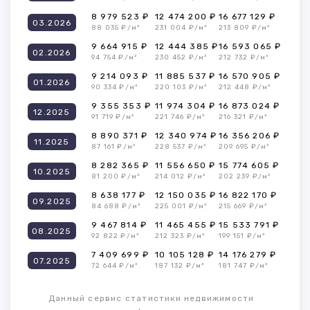
8 979 523 ₽
12 474 200 ₽
16 677 129 ₽
03.2026
88 035 ₽/м²
231 004 ₽/м²
213 809 ₽/м²
9 664 915 ₽
12 444 385 ₽
16 593 065 ₽
02.2026
94 754 ₽/м²
230 452 ₽/м²
212 732 ₽/м²
9 214 093 ₽
11 885 537 ₽
16 570 905 ₽
01.2026
90 334 ₽/м²
220 103 ₽/м²
212 448 ₽/м²
9 355 353 ₽
11 974 304 ₽
16 873 024 ₽
12.2025
91 719 ₽/м²
221 746 ₽/м²
216 321 ₽/м²
8 890 371 ₽
12 340 974 ₽
16 356 206 ₽
11.2025
87 161 ₽/м²
228 537 ₽/м²
209 695 ₽/м²
8 282 365 ₽
11 556 650 ₽
15 774 605 ₽
10.2025
81 200 ₽/м²
214 012 ₽/м²
202 239 ₽/м²
8 638 177 ₽
12 150 035 ₽
16 822 170 ₽
09.2025
84 688 ₽/м²
225 001 ₽/м²
215 669 ₽/м²
9 467 814 ₽
11 465 455 ₽
15 533 791 ₽
08.2025
92 822 ₽/м²
212 323 ₽/м²
199 151 ₽/м²
7 409 699 ₽
10 105 128 ₽
14 176 279 ₽
07.2025
72 644 ₽/м²
187 132 ₽/м²
181 747 ₽/м²
Данный сервис статистики недвижимости