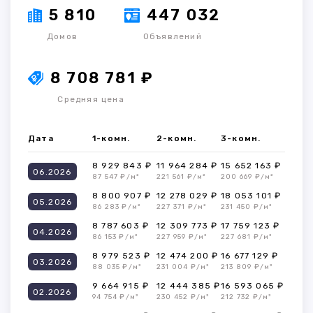
5 810
447 032
Домов
Объявлений
8 708 781 ₽
Средняя цена
Дата
1-комн.
2-комн.
3-комн.
8 929 843 ₽
11 964 284 ₽
15 652 163 ₽
06.2026
87 547 ₽/м²
221 561 ₽/м²
200 669 ₽/м²
8 800 907 ₽
12 278 029 ₽
18 053 101 ₽
05.2026
86 283 ₽/м²
227 371 ₽/м²
231 450 ₽/м²
8 787 603 ₽
12 309 773 ₽
17 759 123 ₽
04.2026
86 153 ₽/м²
227 959 ₽/м²
227 681 ₽/м²
8 979 523 ₽
12 474 200 ₽
16 677 129 ₽
03.2026
88 035 ₽/м²
231 004 ₽/м²
213 809 ₽/м²
9 664 915 ₽
12 444 385 ₽
16 593 065 ₽
02.2026
94 754 ₽/м²
230 452 ₽/м²
212 732 ₽/м²