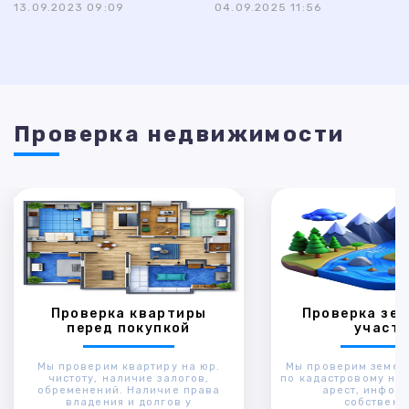
13.09.2023 09:09
04.09.2025 11:56
Проверка недвижимости
Проверка квартиры
Проверка зем
перед покупкой
участк
Мы проверим квартиру на юр.
Мы проверим земел
чистоту, наличие залогов,
по кадастровому ном
обременений. Наличие права
арест, инфор
владения и долгов у
собственн