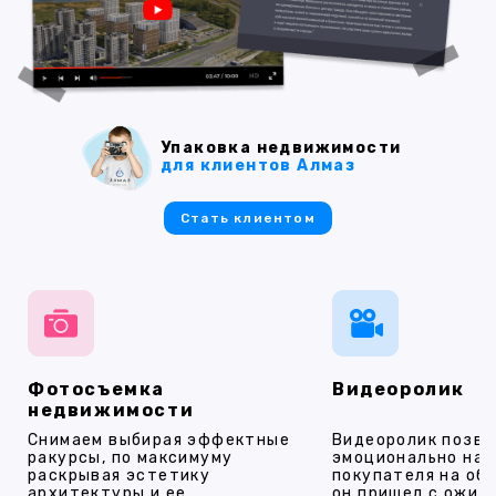
Упаковка недвижимости
для клиентов Алмаз
Стать клиентом
Фотосъемка
Видеоролик
недвижимости
Снимаем выбирая эффектные
Видеоролик позво
ракурсы, по максимуму
эмоционально на
раскрывая эстетику
покупателя на об
архитектуры и ее
он пришел с ожид