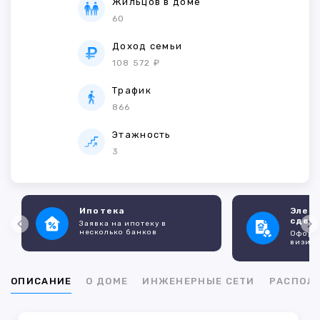
Жильцов в доме
60
Доход семьи
108 572 ₽
Трафик
866
Этажность
3
Ипотека
Элек
сдел
Заявка на ипотеку в
несколько банков
Оформл
визито
ОПИСАНИЕ
О ДОМЕ
ИНЖЕНЕРНЫЕ СЕТИ
РАСПОЛ