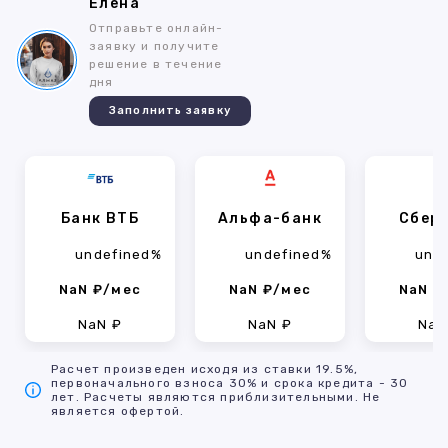
Елена
Отправьте онлайн-
заявку и получите
решение в течение
дня
Заполнить заявку
Банк ВТБ
Альфа-банк
Сбер
undefined%
undefined%
und
NaN ₽/мес
NaN ₽/мес
NaN ₽
NaN ₽
NaN ₽
NaN
Расчет произведен исходя из ставки 19.5%,
первоначального взноса 30% и срока кредита - 30
лет. Расчеты являются приблизительными. Не
является офертой.