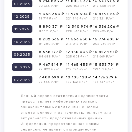
9 214 093 ₽
11 885 537 ₽
16 570 905 ₽
01.2026
90 334 ₽/м²
220 103 ₽/м²
212 448 ₽/м²
9 355 353 ₽
11 974 304 ₽
16 873 024 ₽
12.2025
91 719 ₽/м²
221 746 ₽/м²
216 321 ₽/м²
8 890 371 ₽
12 340 974 ₽
16 356 206 ₽
11.2025
87 161 ₽/м²
228 537 ₽/м²
209 695 ₽/м²
8 282 365 ₽
11 556 650 ₽
15 774 605 ₽
10.2025
81 200 ₽/м²
214 012 ₽/м²
202 239 ₽/м²
8 638 177 ₽
12 150 035 ₽
16 822 170 ₽
09.2025
84 688 ₽/м²
225 001 ₽/м²
215 669 ₽/м²
9 467 814 ₽
11 465 455 ₽
15 533 791 ₽
08.2025
92 822 ₽/м²
212 323 ₽/м²
199 151 ₽/м²
7 409 699 ₽
10 105 128 ₽
14 176 279 ₽
07.2025
72 644 ₽/м²
187 132 ₽/м²
181 747 ₽/м²
Данный сервис статистики недвижимости
предоставляет информацию только в
ознакомительных целях. Мы не несем
ответственности за точность, полноту или
актуальность предоставленных данных.
Информация, предоставленная нашим
сервисом, не является юридическим