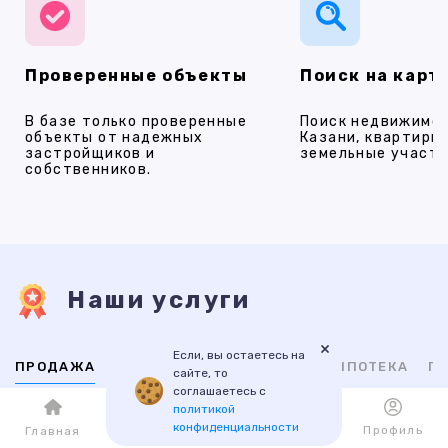
Проверенные объекты
Поиск на карт
В базе только проверенные
Поиск недвижимос
объекты от надежных
Казани, квартиры,
застройщиков и
земельные участки
собственников.
Наши услуги
×
Если, вы остаетесь на
ПРОДАЖА
АРЕНДА
НОВОСТРОЙКИ
ИПОТЕКА
ПР
сайте, то
соглашаетесь с
политикой
ВТОРИЧНАЯ
НОВОСТРОЙКИ
конфиденциальности
Каталог
Избранное
Профиль
Главная