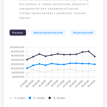
постройки, а также исключаем объекты с
завышенной или заниженной ценой,
чтобы гарантировать наиболее точную
оценку.
Казань
Авиастроительный
Вахитовский
К
1-комн.
2-комн.
3-комн.