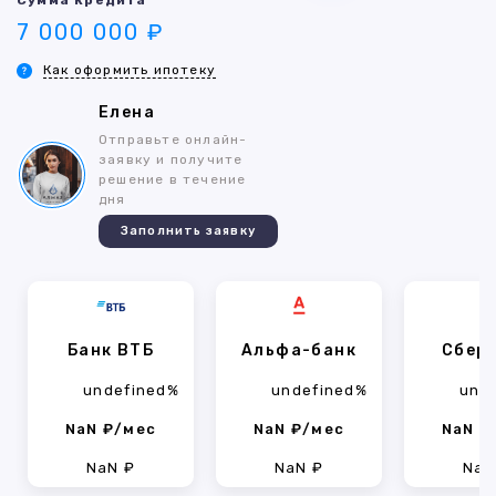
Сумма кредита
7 000 000 ₽
Как оформить ипотеку
Елена
Отправьте онлайн-
заявку и получите
решение в течение
дня
Заполнить заявку
Банк ВТБ
Альфа-банк
Сбер
undefined%
undefined%
und
NaN ₽/мес
NaN ₽/мес
NaN ₽
NaN ₽
NaN ₽
NaN