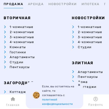
ПРОДАЖА
АРЕНДА
НОВОСТРОЙКИ
ИПОТЕКА
ПР
ВТОРИЧНАЯ
НОВОСТРОЙКИ
1-комнатные
1-комнатные
2-комнатные
2-комнатные
3-комнатные
3-комнатные
4-комнатные
4-комнатные
Комнаты
Студии
Гостинки
Апартаменты
Студии
ЭЛИТНАЯ
Пентхаусы
Апартаменты
Пентхаусы
Дома
ЗАГОРОДНАЯ
×
Если, вы остаетесь на
Коттеджи
сайте, то
Коттеджи
соглашаетесь с
Дома
политикой
Дачи
конфиденциальности
Каталог
Избранное
Профиль
Главная
Таунхаусы