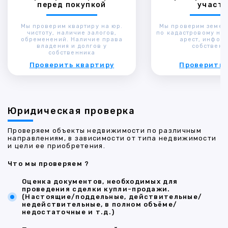
перед покупкой
участк
Мы проверим квартиру на юр.
Мы проверим земел
чистоту, наличие залогов,
по кадастровому ном
обременений. Наличие права
арест, инфор
владения и долгов у
собственн
собственника
Проверить квартиру
Проверить 
Юридическая проверка
Проверяем объекты недвижимости по различным
направлениям, в зависимости от типа недвижимости
и цели ее приобретения.
Что мы проверяем ?
Оценка документов, необходимых для
проведения сделки купли-продажи.
(Настоящие/поддельные, действительные/
недействительные, в полном объёме/
недостаточные и т.д.)