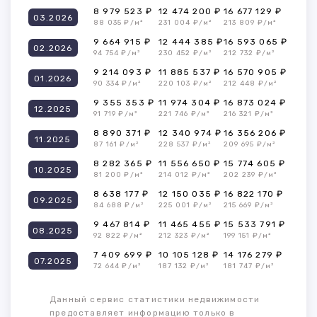
8 979 523 ₽
12 474 200 ₽
16 677 129 ₽
03.2026
88 035 ₽/м²
231 004 ₽/м²
213 809 ₽/м²
9 664 915 ₽
12 444 385 ₽
16 593 065 ₽
02.2026
94 754 ₽/м²
230 452 ₽/м²
212 732 ₽/м²
9 214 093 ₽
11 885 537 ₽
16 570 905 ₽
01.2026
90 334 ₽/м²
220 103 ₽/м²
212 448 ₽/м²
9 355 353 ₽
11 974 304 ₽
16 873 024 ₽
12.2025
91 719 ₽/м²
221 746 ₽/м²
216 321 ₽/м²
8 890 371 ₽
12 340 974 ₽
16 356 206 ₽
11.2025
87 161 ₽/м²
228 537 ₽/м²
209 695 ₽/м²
8 282 365 ₽
11 556 650 ₽
15 774 605 ₽
10.2025
81 200 ₽/м²
214 012 ₽/м²
202 239 ₽/м²
8 638 177 ₽
12 150 035 ₽
16 822 170 ₽
09.2025
84 688 ₽/м²
225 001 ₽/м²
215 669 ₽/м²
9 467 814 ₽
11 465 455 ₽
15 533 791 ₽
08.2025
92 822 ₽/м²
212 323 ₽/м²
199 151 ₽/м²
7 409 699 ₽
10 105 128 ₽
14 176 279 ₽
07.2025
72 644 ₽/м²
187 132 ₽/м²
181 747 ₽/м²
Данный сервис статистики недвижимости
предоставляет информацию только в