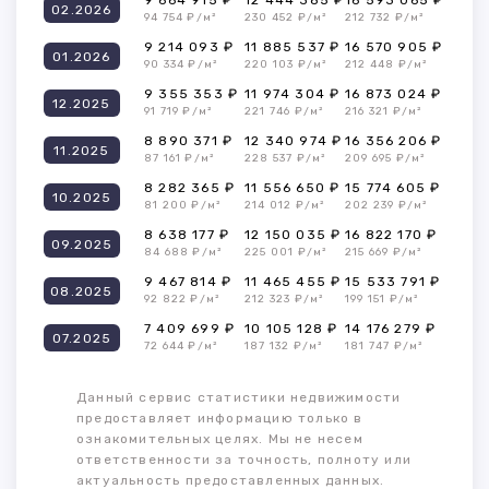
9 664 915 ₽
12 444 385 ₽
16 593 065 ₽
02.2026
94 754 ₽/м²
230 452 ₽/м²
212 732 ₽/м²
9 214 093 ₽
11 885 537 ₽
16 570 905 ₽
01.2026
90 334 ₽/м²
220 103 ₽/м²
212 448 ₽/м²
9 355 353 ₽
11 974 304 ₽
16 873 024 ₽
12.2025
91 719 ₽/м²
221 746 ₽/м²
216 321 ₽/м²
8 890 371 ₽
12 340 974 ₽
16 356 206 ₽
11.2025
87 161 ₽/м²
228 537 ₽/м²
209 695 ₽/м²
8 282 365 ₽
11 556 650 ₽
15 774 605 ₽
10.2025
81 200 ₽/м²
214 012 ₽/м²
202 239 ₽/м²
8 638 177 ₽
12 150 035 ₽
16 822 170 ₽
09.2025
84 688 ₽/м²
225 001 ₽/м²
215 669 ₽/м²
9 467 814 ₽
11 465 455 ₽
15 533 791 ₽
08.2025
92 822 ₽/м²
212 323 ₽/м²
199 151 ₽/м²
7 409 699 ₽
10 105 128 ₽
14 176 279 ₽
07.2025
72 644 ₽/м²
187 132 ₽/м²
181 747 ₽/м²
Данный сервис статистики недвижимости
предоставляет информацию только в
ознакомительных целях. Мы не несем
ответственности за точность, полноту или
актуальность предоставленных данных.