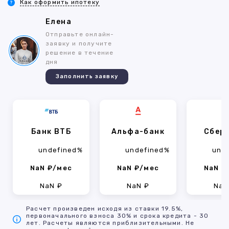
Как оформить ипотеку
Елена
Отправьте онлайн-
заявку и получите
решение в течение
дня
Заполнить заявку
Банк ВТБ
Альфа-банк
Сбер
undefined%
undefined%
und
NaN ₽/мес
NaN ₽/мес
NaN ₽
NaN ₽
NaN ₽
NaN
Расчет произведен исходя из ставки 19.5%,
первоначального взноса 30% и срока кредита - 30
лет. Расчеты являются приблизительными. Не