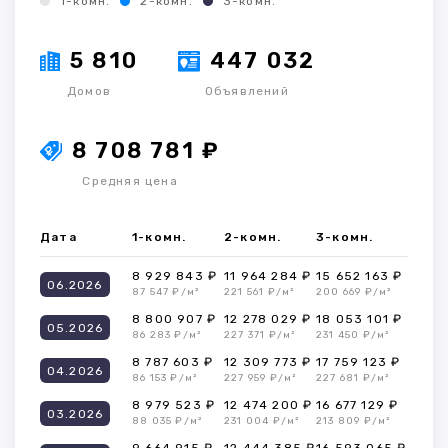
1-комн.
2-комн.
3-комн.
5 810
447 032
Домов
Объявлений
8 708 781 ₽
Средняя цена
Дата
1-комн.
2-комн.
3-комн.
8 929 843 ₽
11 964 284 ₽
15 652 163 ₽
06.2026
87 547 ₽/м²
221 561 ₽/м²
200 669 ₽/м²
8 800 907 ₽
12 278 029 ₽
18 053 101 ₽
05.2026
86 283 ₽/м²
227 371 ₽/м²
231 450 ₽/м²
8 787 603 ₽
12 309 773 ₽
17 759 123 ₽
04.2026
86 153 ₽/м²
227 959 ₽/м²
227 681 ₽/м²
8 979 523 ₽
12 474 200 ₽
16 677 129 ₽
03.2026
88 035 ₽/м²
231 004 ₽/м²
213 809 ₽/м²