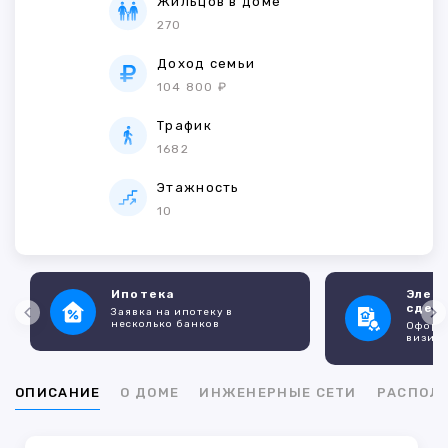
Жильцов в доме
270
Доход семьи
104 800 ₽
Трафик
1682
Этажность
10
Ипотека
Элек
сдел
Заявка на ипотеку в
несколько банков
Оформл
визито
ОПИСАНИЕ
О ДОМЕ
ИНЖЕНЕРНЫЕ СЕТИ
РАСПОЛ