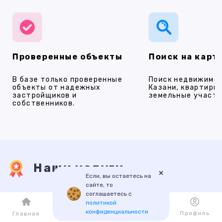
Проверенные объекты
Поиск на карт
В базе только проверенные
Поиск недвижимос
объекты от надежных
Казани, квартиры,
застройщиков и
земельные участки
собственников.
Наши услуги
×
Если, вы остаетесь на
сайте, то
соглашаетесь с
ПРОДАЖА
АРЕНДА
НОВОСТРОЙКИ
ИПОТЕКА
ПР
политикой
конфиденциальности
Каталог
Избранное
Профиль
Главная