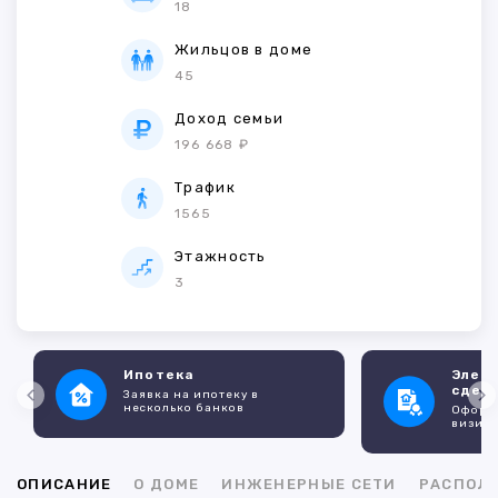
18
Жильцов в доме
45
Доход семьи
196 668 ₽
Трафик
1565
Этажность
3
Ипотека
Элек
сдел
Заявка на ипотеку в
несколько банков
Оформл
визито
ОПИСАНИЕ
О ДОМЕ
ИНЖЕНЕРНЫЕ СЕТИ
РАСПОЛ