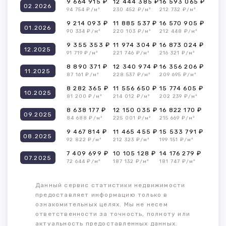
9 664 915 ₽
12 444 385 ₽
16 593 065 ₽
02.2026
94 754 ₽/м²
230 452 ₽/м²
212 732 ₽/м²
9 214 093 ₽
11 885 537 ₽
16 570 905 ₽
01.2026
90 334 ₽/м²
220 103 ₽/м²
212 448 ₽/м²
9 355 353 ₽
11 974 304 ₽
16 873 024 ₽
12.2025
91 719 ₽/м²
221 746 ₽/м²
216 321 ₽/м²
8 890 371 ₽
12 340 974 ₽
16 356 206 ₽
11.2025
87 161 ₽/м²
228 537 ₽/м²
209 695 ₽/м²
8 282 365 ₽
11 556 650 ₽
15 774 605 ₽
10.2025
81 200 ₽/м²
214 012 ₽/м²
202 239 ₽/м²
8 638 177 ₽
12 150 035 ₽
16 822 170 ₽
09.2025
84 688 ₽/м²
225 001 ₽/м²
215 669 ₽/м²
9 467 814 ₽
11 465 455 ₽
15 533 791 ₽
08.2025
92 822 ₽/м²
212 323 ₽/м²
199 151 ₽/м²
7 409 699 ₽
10 105 128 ₽
14 176 279 ₽
07.2025
72 644 ₽/м²
187 132 ₽/м²
181 747 ₽/м²
Данный сервис статистики недвижимости
предоставляет информацию только в
ознакомительных целях. Мы не несем
ответственности за точность, полноту или
актуальность предоставленных данных.