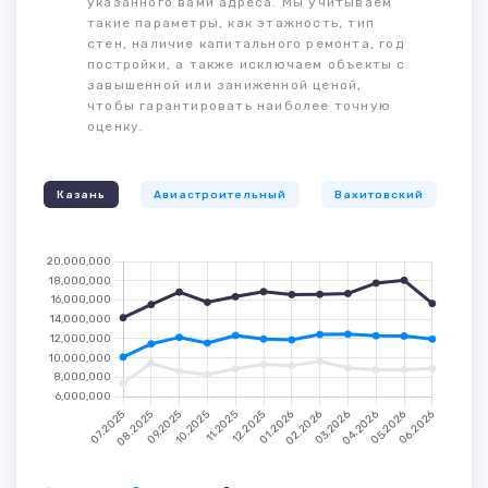
указанного вами адреса. Мы учитываем
такие параметры, как этажность, тип
стен, наличие капитального ремонта, год
постройки, а также исключаем объекты с
завышенной или заниженной ценой,
чтобы гарантировать наиболее точную
оценку.
Казань
Авиастроительный
Вахитовский
К