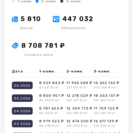
1-комн.
2-комн.
3-комн.
5 810
447 032
Домов
Объявлений
8 708 781 ₽
Средняя цена
Дата
1-комн.
2-комн.
3-комн.
8 929 843 ₽
11 964 284 ₽
15 652 163 ₽
06.2026
87 547 ₽/м²
221 561 ₽/м²
200 669 ₽/м²
8 800 907 ₽
12 278 029 ₽
18 053 101 ₽
05.2026
86 283 ₽/м²
227 371 ₽/м²
231 450 ₽/м²
8 787 603 ₽
12 309 773 ₽
17 759 123 ₽
04.2026
86 153 ₽/м²
227 959 ₽/м²
227 681 ₽/м²
8 979 523 ₽
12 474 200 ₽
16 677 129 ₽
03.2026
88 035 ₽/м²
231 004 ₽/м²
213 809 ₽/м²