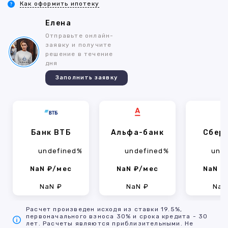
Как оформить ипотеку
Елена
Отправьте онлайн-
заявку и получите
решение в течение
дня
Заполнить заявку
Банк ВТБ
Альфа-банк
Сбер
undefined%
undefined%
und
NaN ₽/мес
NaN ₽/мес
NaN ₽
NaN ₽
NaN ₽
NaN
Расчет произведен исходя из ставки 19.5%,
первоначального взноса 30% и срока кредита - 30
лет. Расчеты являются приблизительными. Не