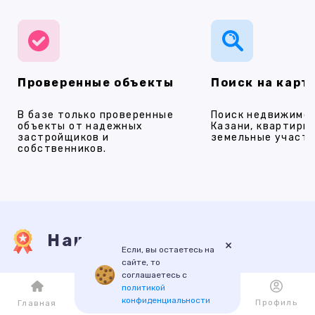
Проверенные объекты
Поиск на карт
В базе только проверенные
Поиск недвижимос
объекты от надежных
Казани, квартиры,
застройщиков и
земельные участки
собственников.
Наши услуги
×
Если, вы остаетесь на
сайте, то
соглашаетесь с
ПРОДАЖА
АРЕНДА
НОВОСТРОЙКИ
ИПОТЕКА
ПР
политикой
конфиденциальности
Каталог
Избранное
Профиль
Главная