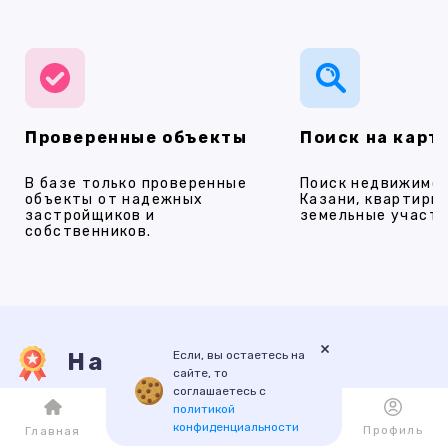
Проверенные объекты
Поиск на карт
В базе только проверенные
Поиск недвижимос
объекты от надежных
Казани, квартиры,
застройщиков и
земельные участки
собственников.
×
Если, вы остаетесь на
Наши услуги
сайте, то
соглашаетесь с
политикой
конфиденциальности
ПРОДАЖА
АРЕНДА
НОВОСТРОЙКИ
ИПОТЕКА
ПР
Каталог
Избранное
Профиль
Главная