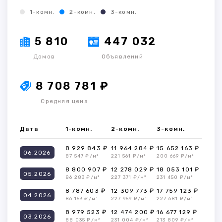
1-комн.
2-комн.
3-комн.
5 810
447 032
Домов
Объявлений
8 708 781 ₽
Средняя цена
Дата
1-комн.
2-комн.
3-комн.
8 929 843 ₽
11 964 284 ₽
15 652 163 ₽
06.2026
87 547 ₽/м²
221 561 ₽/м²
200 669 ₽/м²
8 800 907 ₽
12 278 029 ₽
18 053 101 ₽
05.2026
86 283 ₽/м²
227 371 ₽/м²
231 450 ₽/м²
8 787 603 ₽
12 309 773 ₽
17 759 123 ₽
04.2026
86 153 ₽/м²
227 959 ₽/м²
227 681 ₽/м²
8 979 523 ₽
12 474 200 ₽
16 677 129 ₽
03.2026
88 035 ₽/м²
231 004 ₽/м²
213 809 ₽/м²