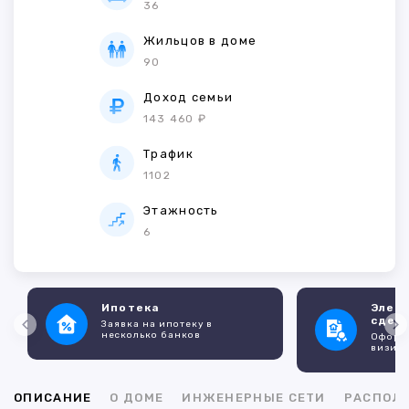
36
Жильцов в доме
90
Доход семьи
143 460 ₽
Трафик
1102
Этажность
6
Ипотека
Элек
сдел
Заявка на ипотеку в
несколько банков
Оформл
визито
ОПИСАНИЕ
О ДОМЕ
ИНЖЕНЕРНЫЕ СЕТИ
РАСПОЛ