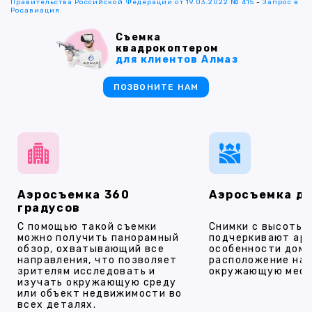
Правительства Российской Федерации от 19.03.2022 № 415
-
Запрос в
Росавиация
Съемка
квадрокоптером
для клиентов Алмаз
ПОЗВОНИТЕ НАМ
Аэросъемка 360
Аэросъемка д
градусов
С помощью такой съемки
Снимки с высоты
можно получить панорамный
подчеркивают ар
обзор, охватывающий все
особенности дома
направления, что позволяет
расположение на 
зрителям исследовать и
окружающую мест
изучать окружающую среду
или объект недвижимости во
всех деталях.