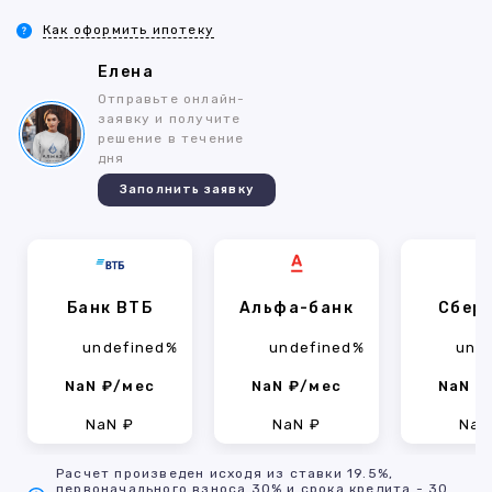
Как оформить ипотеку
Елена
Отправьте онлайн-
заявку и получите
решение в течение
дня
Заполнить заявку
Банк ВТБ
Альфа-банк
Сбер
undefined%
undefined%
und
NaN ₽/мес
NaN ₽/мес
NaN ₽
NaN ₽
NaN ₽
NaN
Расчет произведен исходя из ставки 19.5%,
первоначального взноса 30% и срока кредита - 30