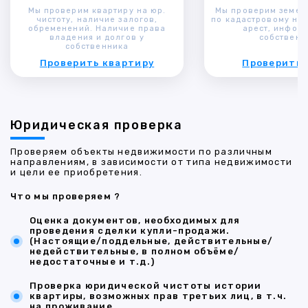
Мы проверим квартиру на юр.
Мы проверим земел
чистоту, наличие залогов,
по кадастровому ном
обременений. Наличие права
арест, инфор
владения и долгов у
собственн
собственника
Проверить квартиру
Проверить 
Юридическая проверка
Проверяем объекты недвижимости по различным
направлениям, в зависимости от типа недвижимости
и цели ее приобретения.
Что мы проверяем ?
Оценка документов, необходимых для
проведения сделки купли-продажи.
(Настоящие/поддельные, действительные/
недействительные, в полном объёме/
недостаточные и т.д.)
Проверка юридической чистоты истории
квартиры, возможных прав третьих лиц, в т.ч.
на проживание