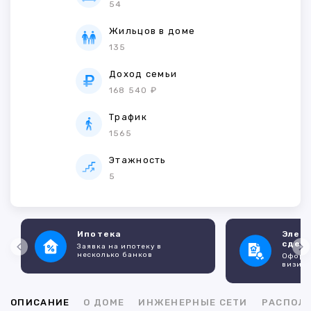
54
Жильцов в доме
135
Доход семьи
168 540 ₽
Трафик
1565
Этажность
5
Ипотека
Элек
сдел
Заявка на ипотеку в
несколько банков
Оформл
визито
ОПИСАНИЕ
О ДОМЕ
ИНЖЕНЕРНЫЕ СЕТИ
РАСПОЛ