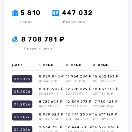
5 810
447 032
Домов
Объявлений
8 708 781 ₽
Средняя цена
Дата
1-комн.
2-комн.
3-комн.
8 929 843 ₽
11 964 284 ₽
15 652 163 ₽
06.2026
87 547 ₽/м²
221 561 ₽/м²
200 669 ₽/м²
8 800 907 ₽
12 278 029 ₽
18 053 101 ₽
05.2026
86 283 ₽/м²
227 371 ₽/м²
231 450 ₽/м²
8 787 603 ₽
12 309 773 ₽
17 759 123 ₽
04.2026
86 153 ₽/м²
227 959 ₽/м²
227 681 ₽/м²
8 979 523 ₽
12 474 200 ₽
16 677 129 ₽
03.2026
88 035 ₽/м²
231 004 ₽/м²
213 809 ₽/м²
9 664 915 ₽
12 444 385 ₽
16 593 065 ₽
02.2026
94 754 ₽/м²
230 452 ₽/м²
212 732 ₽/м²