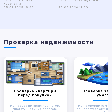
Казань, Большая
Казань, Карла Фукса 4
Красная 3
05.09.2025 18:48
25.05.2026 17:50
Проверка недвижимости
Проверка квартиры
Проверка зем
перед покупкой
участк
Мы проверим квартиру на юр.
Мы проверим земел
чистоту, наличие залогов,
по кадастровому ном