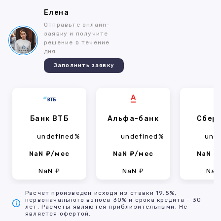
Елена
Отправьте онлайн-
заявку и получите
решение в течение
дня
Заполнить заявку
Банк ВТБ
Альфа-банк
Сбер
undefined%
undefined%
und
NaN ₽/мес
NaN ₽/мес
NaN ₽
NaN ₽
NaN ₽
NaN
Расчет произведен исходя из ставки 19.5%,
первоначального взноса 30% и срока кредита - 30
лет. Расчеты являются приблизительными. Не
является офертой.