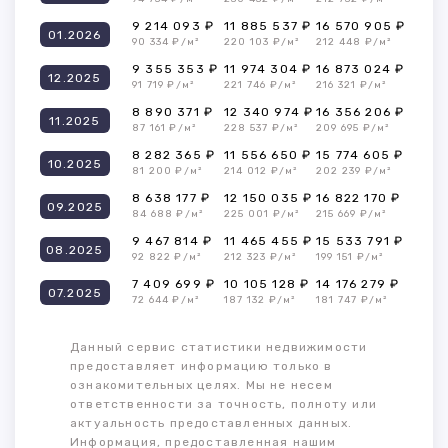
9 214 093 ₽
11 885 537 ₽
16 570 905 ₽
01.2026
90 334 ₽/м²
220 103 ₽/м²
212 448 ₽/м²
9 355 353 ₽
11 974 304 ₽
16 873 024 ₽
12.2025
91 719 ₽/м²
221 746 ₽/м²
216 321 ₽/м²
8 890 371 ₽
12 340 974 ₽
16 356 206 ₽
11.2025
87 161 ₽/м²
228 537 ₽/м²
209 695 ₽/м²
8 282 365 ₽
11 556 650 ₽
15 774 605 ₽
10.2025
81 200 ₽/м²
214 012 ₽/м²
202 239 ₽/м²
8 638 177 ₽
12 150 035 ₽
16 822 170 ₽
09.2025
84 688 ₽/м²
225 001 ₽/м²
215 669 ₽/м²
9 467 814 ₽
11 465 455 ₽
15 533 791 ₽
08.2025
92 822 ₽/м²
212 323 ₽/м²
199 151 ₽/м²
7 409 699 ₽
10 105 128 ₽
14 176 279 ₽
07.2025
72 644 ₽/м²
187 132 ₽/м²
181 747 ₽/м²
Данный сервис статистики недвижимости
предоставляет информацию только в
ознакомительных целях. Мы не несем
ответственности за точность, полноту или
актуальность предоставленных данных.
Информация, предоставленная нашим