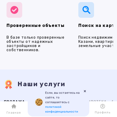
Проверенные объекты
Поиск на карт
В базе только проверенные
Поиск недвижимос
объекты от надежных
Казани, квартиры,
застройщиков и
земельные участки
собственников.
Наши услуги
×
Если, вы остаетесь на
сайте, то
ПРОДАЖА
АРЕНДА
НОВОСТРОЙКИ
ИПОТЕКА
ПР
соглашаетесь с
политикой
конфиденциальности
Каталог
Избранное
Профиль
Главная
ВТОРИЧНАЯ
НОВОСТРОЙКИ