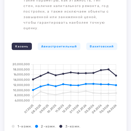
такие параметры, как этажность, тип
стен, наличие капитального ремонта, год
постройки, а также исключаем объекты с
завышенной или заниженной ценой,
чтобы гарантировать наиболее точную
оценку.
Казань
Авиастроительный
Вахитовский
К
1-комн.
2-комн.
3-комн.