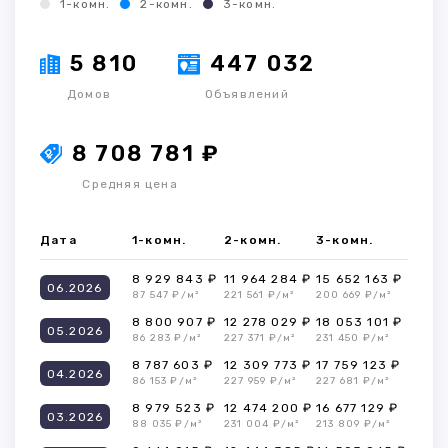
1-комн.
2-комн.
3-комн.
5 810
447 032
Домов
Объявлений
8 708 781 ₽
Средняя цена
Дата
1-комн.
2-комн.
3-комн.
8 929 843 ₽
11 964 284 ₽
15 652 163 ₽
06.2026
87 547 ₽/м²
221 561 ₽/м²
200 669 ₽/м²
8 800 907 ₽
12 278 029 ₽
18 053 101 ₽
05.2026
86 283 ₽/м²
227 371 ₽/м²
231 450 ₽/м²
8 787 603 ₽
12 309 773 ₽
17 759 123 ₽
04.2026
86 153 ₽/м²
227 959 ₽/м²
227 681 ₽/м²
8 979 523 ₽
12 474 200 ₽
16 677 129 ₽
03.2026
88 035 ₽/м²
231 004 ₽/м²
213 809 ₽/м²