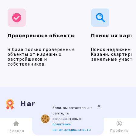
Проверенные объекты
Поиск на карт
В базе только проверенные
Поиск недвижимос
объекты от надежных
Казани, квартиры,
застройщиков и
земельные участки
собственников.
Наши услуги
×
Если, вы остаетесь на
сайте, то
соглашаетесь с
ПРОДАЖА
АРЕНДА
НОВОСТРОЙКИ
ИПОТЕКА
ПР
политикой
конфиденциальности
Каталог
Избранное
Профиль
Главная