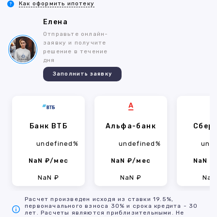
Как оформить ипотеку
Елена
Отправьте онлайн-
заявку и получите
решение в течение
дня
Заполнить заявку
Банк ВТБ
Альфа-банк
Сбер
undefined%
undefined%
und
NaN ₽/мес
NaN ₽/мес
NaN ₽
NaN ₽
NaN ₽
NaN
Расчет произведен исходя из ставки 19.5%,
первоначального взноса 30% и срока кредита - 30
лет. Расчеты являются приблизительными. Не