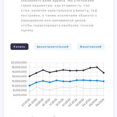
указанного вами адреса. Мы учитываем
такие параметры, как этажность, тип
стен, наличие капитального ремонта, год
постройки, а также исключаем объекты с
завышенной или заниженной ценой,
чтобы гарантировать наиболее точную
оценку.
Казань
Авиастроительный
Вахитовский
К