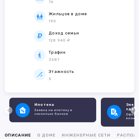
76
Жильцов в доме
190
Доход семьи
128 940 ₽
Трафик
3587
Этажность
5
Ипотека
Элек
сдел
Заявка на ипотеку в
несколько банков
Оформл
визито
ОПИСАНИЕ
О ДОМЕ
ИНЖЕНЕРНЫЕ СЕТИ
РАСПОЛ