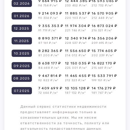
9 664 915 ₽
12 444 385 ₽
16 593 065 ₽
02.2026
94 754 ₽/м²
230 452 ₽/м²
212 732 ₽/м²
9 214 093 ₽
11 885 537 ₽
16 570 905 ₽
01.2026
90 334 ₽/м²
220 103 ₽/м²
212 448 ₽/м²
9 355 353 ₽
11 974 304 ₽
16 873 024 ₽
12.2025
91 719 ₽/м²
221 746 ₽/м²
216 321 ₽/м²
8 890 371 ₽
12 340 974 ₽
16 356 206 ₽
11.2025
87 161 ₽/м²
228 537 ₽/м²
209 695 ₽/м²
8 282 365 ₽
11 556 650 ₽
15 774 605 ₽
10.2025
81 200 ₽/м²
214 012 ₽/м²
202 239 ₽/м²
8 638 177 ₽
12 150 035 ₽
16 822 170 ₽
09.2025
84 688 ₽/м²
225 001 ₽/м²
215 669 ₽/м²
9 467 814 ₽
11 465 455 ₽
15 533 791 ₽
08.2025
92 822 ₽/м²
212 323 ₽/м²
199 151 ₽/м²
7 409 699 ₽
10 105 128 ₽
14 176 279 ₽
07.2025
72 644 ₽/м²
187 132 ₽/м²
181 747 ₽/м²
Данный сервис статистики недвижимости
предоставляет информацию только в
ознакомительных целях. Мы не несем
ответственности за точность, полноту или
актуальность предоставленных данных.