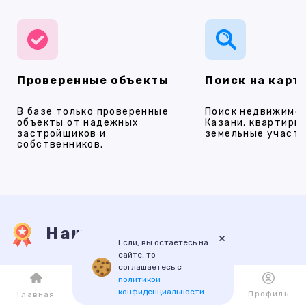
Проверенные объекты
Поиск на карт
В базе только проверенные
Поиск недвижимос
объекты от надежных
Казани, квартиры,
застройщиков и
земельные участки
собственников.
Наши услуги
×
Если, вы остаетесь на
сайте, то
соглашаетесь с
ПРОДАЖА
АРЕНДА
НОВОСТРОЙКИ
ИПОТЕКА
ПР
политикой
конфиденциальности
Каталог
Избранное
Профиль
Главная