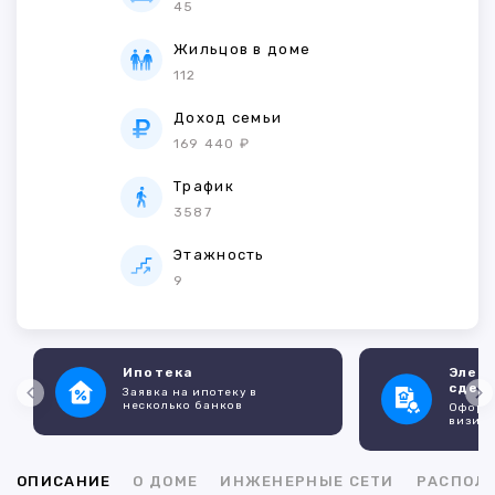
45
Жильцов в доме
112
Доход семьи
169 440 ₽
Трафик
3587
Этажность
9
Ипотека
Элек
сдел
Заявка на ипотеку в
несколько банков
Оформл
визито
ОПИСАНИЕ
О ДОМЕ
ИНЖЕНЕРНЫЕ СЕТИ
РАСПОЛ