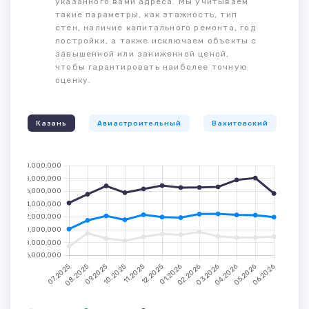
указанного вами адреса. Мы учитываем
такие параметры, как этажность, тип
стен, наличие капитального ремонта, год
постройки, а также исключаем объекты с
завышенной или заниженной ценой,
чтобы гарантировать наиболее точную
оценку.
Казань
Авиастроительный
Вахитовский
К