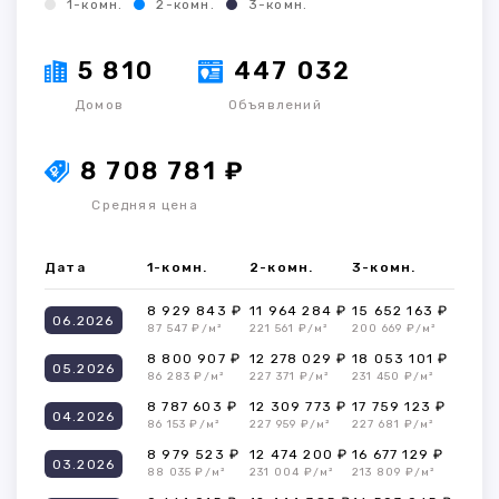
1-комн.
2-комн.
3-комн.
5 810
447 032
Домов
Объявлений
8 708 781 ₽
Средняя цена
Дата
1-комн.
2-комн.
3-комн.
8 929 843 ₽
11 964 284 ₽
15 652 163 ₽
06.2026
87 547 ₽/м²
221 561 ₽/м²
200 669 ₽/м²
8 800 907 ₽
12 278 029 ₽
18 053 101 ₽
05.2026
86 283 ₽/м²
227 371 ₽/м²
231 450 ₽/м²
8 787 603 ₽
12 309 773 ₽
17 759 123 ₽
04.2026
86 153 ₽/м²
227 959 ₽/м²
227 681 ₽/м²
8 979 523 ₽
12 474 200 ₽
16 677 129 ₽
03.2026
88 035 ₽/м²
231 004 ₽/м²
213 809 ₽/м²