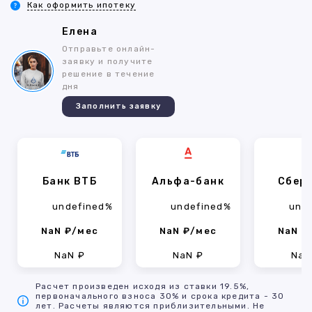
Как оформить ипотеку
Елена
Отправьте онлайн-
заявку и получите
решение в течение
дня
Заполнить заявку
Банк ВТБ
Альфа-банк
Сбер
undefined%
undefined%
und
NaN ₽/мес
NaN ₽/мес
NaN ₽
NaN ₽
NaN ₽
NaN
Расчет произведен исходя из ставки 19.5%,
первоначального взноса 30% и срока кредита - 30
лет. Расчеты являются приблизительными. Не