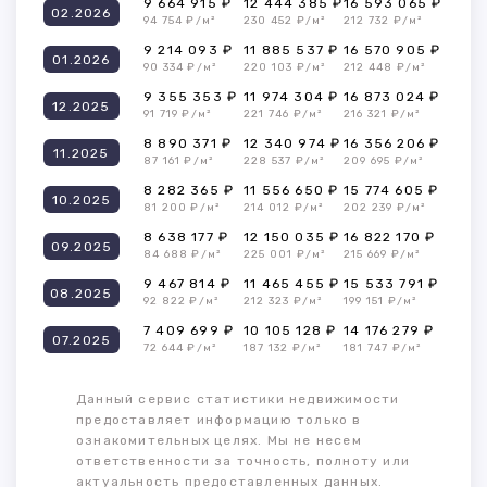
9 664 915 ₽
12 444 385 ₽
16 593 065 ₽
02.2026
94 754 ₽/м²
230 452 ₽/м²
212 732 ₽/м²
9 214 093 ₽
11 885 537 ₽
16 570 905 ₽
01.2026
90 334 ₽/м²
220 103 ₽/м²
212 448 ₽/м²
9 355 353 ₽
11 974 304 ₽
16 873 024 ₽
12.2025
91 719 ₽/м²
221 746 ₽/м²
216 321 ₽/м²
8 890 371 ₽
12 340 974 ₽
16 356 206 ₽
11.2025
87 161 ₽/м²
228 537 ₽/м²
209 695 ₽/м²
8 282 365 ₽
11 556 650 ₽
15 774 605 ₽
10.2025
81 200 ₽/м²
214 012 ₽/м²
202 239 ₽/м²
8 638 177 ₽
12 150 035 ₽
16 822 170 ₽
09.2025
84 688 ₽/м²
225 001 ₽/м²
215 669 ₽/м²
9 467 814 ₽
11 465 455 ₽
15 533 791 ₽
08.2025
92 822 ₽/м²
212 323 ₽/м²
199 151 ₽/м²
7 409 699 ₽
10 105 128 ₽
14 176 279 ₽
07.2025
72 644 ₽/м²
187 132 ₽/м²
181 747 ₽/м²
Данный сервис статистики недвижимости
предоставляет информацию только в
ознакомительных целях. Мы не несем
ответственности за точность, полноту или
актуальность предоставленных данных.