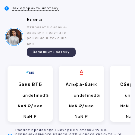
Как оформить ипотеку
Елена
Отправьте онлайн-
заявку и получите
решение в течение
дня
Заполнить заявку
Банк ВТБ
Альфа-банк
Сбер
undefined%
undefined%
und
NaN ₽/мес
NaN ₽/мес
NaN ₽
NaN ₽
NaN ₽
NaN
Расчет произведен исходя из ставки 19.5%,
первоначального взноса 30% и срока кредита - 30