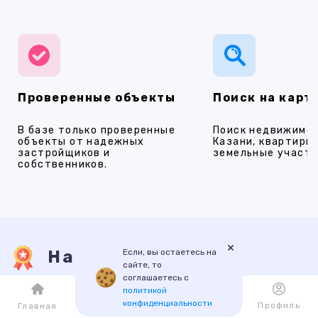
Проверенные объекты
Поиск на карт
В базе только проверенные
Поиск недвижимос
объекты от надежных
Казани, квартиры,
застройщиков и
земельные участки
собственников.
×
Если, вы остаетесь на
Наши услуги
сайте, то
соглашаетесь с
политикой
конфиденциальности
ПРОДАЖА
АРЕНДА
НОВОСТРОЙКИ
ИПОТЕКА
ПР
Каталог
Избранное
Профиль
Главная