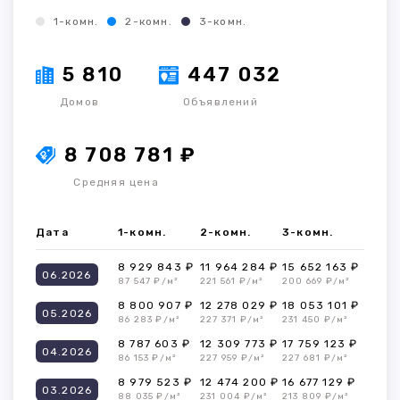
1-комн.
2-комн.
3-комн.
5 810
447 032
Домов
Объявлений
8 708 781 ₽
Средняя цена
Дата
1-комн.
2-комн.
3-комн.
8 929 843 ₽
11 964 284 ₽
15 652 163 ₽
06.2026
87 547 ₽/м²
221 561 ₽/м²
200 669 ₽/м²
8 800 907 ₽
12 278 029 ₽
18 053 101 ₽
05.2026
86 283 ₽/м²
227 371 ₽/м²
231 450 ₽/м²
8 787 603 ₽
12 309 773 ₽
17 759 123 ₽
04.2026
86 153 ₽/м²
227 959 ₽/м²
227 681 ₽/м²
8 979 523 ₽
12 474 200 ₽
16 677 129 ₽
03.2026
88 035 ₽/м²
231 004 ₽/м²
213 809 ₽/м²