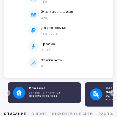
150
Жильцов в доме
375
Доход семьи
144 572 ₽
Трафик
3587
Этажность
5
Ипотека
Элек
сдел
Заявка на ипотеку в
несколько банков
Оформл
визито
ОПИСАНИЕ
О ДОМЕ
ИНЖЕНЕРНЫЕ СЕТИ
РАСПОЛ