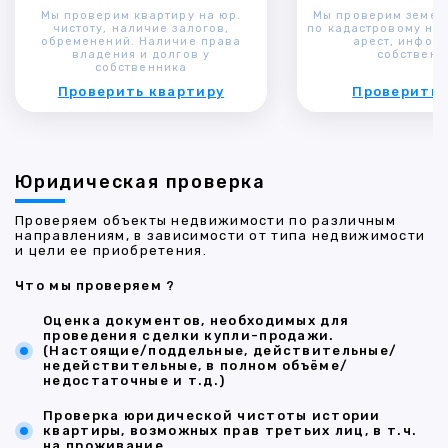
Мы проверим квартиру на юр.
Мы проверим земел
чистоту, наличие залогов,
по кадастровому ном
обременений. Наличие права
арест, инфор
владения и долгов у
собственн
собственника
Проверить квартиру
Проверить 
Юридическая проверка
Проверяем объекты недвижимости по различным
направлениям, в зависимости от типа недвижимости
и цели ее приобретения.
Что мы проверяем ?
Оценка документов, необходимых для
проведения сделки купли-продажи.
(Настоящие/поддельные, действительные/
недействительные, в полном объёме/
недостаточные и т.д.)
Проверка юридической чистоты истории
квартиры, возможных прав третьих лиц, в т.ч.
на проживание