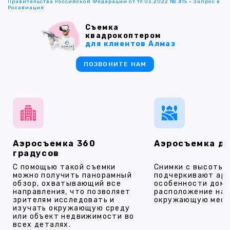
Правительства Российской Федерации от 19.03.2022 № 415
-
Запрос в
Росавиация
Съемка
квадрокоптером
для клиентов Алмаз
ПОЗВОНИТЕ НАМ
Аэросъемка 360
Аэросъемка д
градусов
С помощью такой съемки
Снимки с высоты
можно получить панорамный
подчеркивают ар
обзор, охватывающий все
особенности дома
направления, что позволяет
расположение на 
зрителям исследовать и
окружающую мест
изучать окружающую среду
или объект недвижимости во
всех деталях.