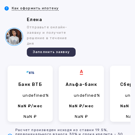
Как оформить ипотеку
Елена
Отправьте онлайн-
заявку и получите
решение в течение
дня
Заполнить заявку
Банк ВТБ
Альфа-банк
Сбер
undefined%
undefined%
und
NaN ₽/мес
NaN ₽/мес
NaN ₽
NaN ₽
NaN ₽
NaN
Расчет произведен исходя из ставки 19.5%,
первоначального взноса 30% и срока кредита - 30