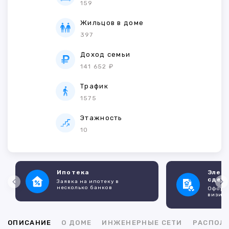
159
Жильцов в доме
397
Доход семьи
141 652 ₽
Трафик
1575
Этажность
10
Ипотека
Элек
сдел
Заявка на ипотеку в
несколько банков
Оформл
визито
ОПИСАНИЕ
О ДОМЕ
ИНЖЕНЕРНЫЕ СЕТИ
РАСПОЛ