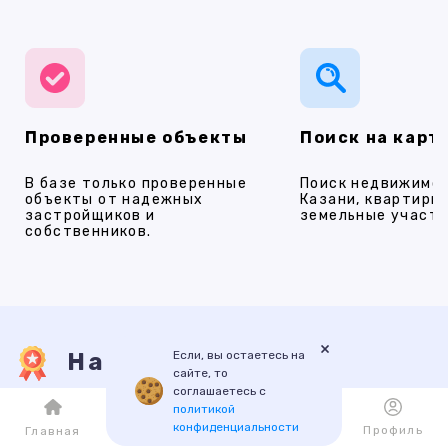
Проверенные объекты
Поиск на карт
В базе только проверенные
Поиск недвижимос
объекты от надежных
Казани, квартиры,
застройщиков и
земельные участки
собственников.
×
Если, вы остаетесь на
Наши услуги
сайте, то
соглашаетесь с
политикой
конфиденциальности
ПРОДАЖА
АРЕНДА
НОВОСТРОЙКИ
ИПОТЕКА
ПР
Каталог
Избранное
Профиль
Главная