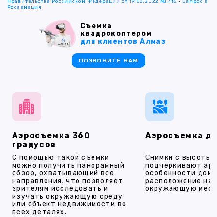
Правительства Российской Федерации от 19.03.2022 № 415
-
Запрос в
Росавиация
Съемка
квадрокоптером
для клиентов Алмаз
ПОЗВОНИТЕ НАМ
Аэросъемка 360
Аэросъемка д
градусов
С помощью такой съемки
Снимки с высоты
можно получить панорамный
подчеркивают ар
обзор, охватывающий все
особенности дома
направления, что позволяет
расположение на 
зрителям исследовать и
окружающую мест
изучать окружающую среду
или объект недвижимости во
всех деталях.