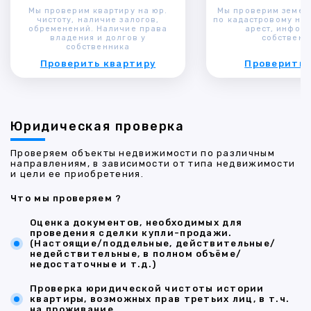
Мы проверим квартиру на юр.
Мы проверим земел
чистоту, наличие залогов,
по кадастровому ном
обременений. Наличие права
арест, инфор
владения и долгов у
собственн
собственника
Проверить квартиру
Проверить 
Юридическая проверка
Проверяем объекты недвижимости по различным
направлениям, в зависимости от типа недвижимости
и цели ее приобретения.
Что мы проверяем ?
Оценка документов, необходимых для
проведения сделки купли-продажи.
(Настоящие/поддельные, действительные/
недействительные, в полном объёме/
недостаточные и т.д.)
Проверка юридической чистоты истории
квартиры, возможных прав третьих лиц, в т.ч.
на проживание