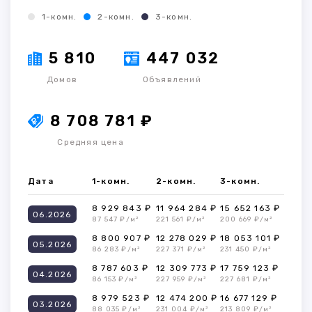
1-комн.
2-комн.
3-комн.
5 810
447 032
Домов
Объявлений
8 708 781 ₽
Средняя цена
Дата
1-комн.
2-комн.
3-комн.
8 929 843 ₽
11 964 284 ₽
15 652 163 ₽
06.2026
87 547 ₽/м²
221 561 ₽/м²
200 669 ₽/м²
8 800 907 ₽
12 278 029 ₽
18 053 101 ₽
05.2026
86 283 ₽/м²
227 371 ₽/м²
231 450 ₽/м²
8 787 603 ₽
12 309 773 ₽
17 759 123 ₽
04.2026
86 153 ₽/м²
227 959 ₽/м²
227 681 ₽/м²
8 979 523 ₽
12 474 200 ₽
16 677 129 ₽
03.2026
88 035 ₽/м²
231 004 ₽/м²
213 809 ₽/м²