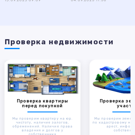
13.09.2023 09:09
04.09.2025 11:56
Проверка недвижимости
Проверка квартиры
Проверка зем
перед покупкой
участк
Мы проверим квартиру на юр.
Мы проверим земел
чистоту, наличие залогов,
по кадастровому ном
обременений. Наличие права
арест, инфор
владения и долгов у
собственн
собственника