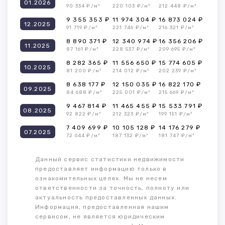
01.2026
90 334 ₽/м²
220 103 ₽/м²
212 448 ₽/м²
9 355 353 ₽
11 974 304 ₽
16 873 024 ₽
12.2025
91 719 ₽/м²
221 746 ₽/м²
216 321 ₽/м²
8 890 371 ₽
12 340 974 ₽
16 356 206 ₽
11.2025
87 161 ₽/м²
228 537 ₽/м²
209 695 ₽/м²
8 282 365 ₽
11 556 650 ₽
15 774 605 ₽
10.2025
81 200 ₽/м²
214 012 ₽/м²
202 239 ₽/м²
8 638 177 ₽
12 150 035 ₽
16 822 170 ₽
09.2025
84 688 ₽/м²
225 001 ₽/м²
215 669 ₽/м²
9 467 814 ₽
11 465 455 ₽
15 533 791 ₽
08.2025
92 822 ₽/м²
212 323 ₽/м²
199 151 ₽/м²
7 409 699 ₽
10 105 128 ₽
14 176 279 ₽
07.2025
72 644 ₽/м²
187 132 ₽/м²
181 747 ₽/м²
Данный сервис статистики недвижимости
предоставляет информацию только в
ознакомительных целях. Мы не несем
ответственности за точность, полноту или
актуальность предоставленных данных.
Информация, предоставленная нашим
сервисом, не является юридическим