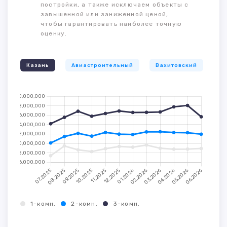
постройки, а также исключаем объекты с
завышенной или заниженной ценой,
чтобы гарантировать наиболее точную
оценку.
Казань
Авиастроительный
Вахитовский
К
1-комн.
2-комн.
3-комн.