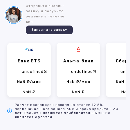
Отправьте онлайн-
заявку и получите
решение в течение
дня
Заполнить заявку
Банк ВТБ
Альфа-банк
Сбер
undefined%
undefined%
und
NaN ₽/мес
NaN ₽/мес
NaN ₽
NaN ₽
NaN ₽
NaN
Расчет произведен исходя из ставки 19.5%,
первоначального взноса 30% и срока кредита - 30
лет. Расчеты являются приблизительными. Не
является офертой.