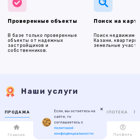
Проверенные объекты
Поиск на карт
В базе только проверенные
Поиск недвижимос
объекты от надежных
Казани, квартиры,
застройщиков и
земельные участки
собственников.
Наши услуги
×
Если, вы остаетесь на
ПРОДАЖА
АРЕНДА
НОВОСТРОЙКИ
ИПОТЕКА
ПР
сайте, то
соглашаетесь с
политикой
ВТОРИЧНАЯ
НОВОСТРОЙКИ
конфиденциальности
Каталог
Избранное
Профиль
Главная