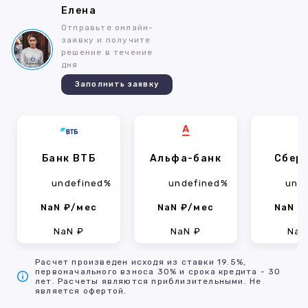
Елена
Отправьте онлайн-
заявку и получите
решение в течение
дня
Заполнить заявку
Банк ВТБ
Альфа-банк
Сбер
undefined%
undefined%
und
NaN ₽/мес
NaN ₽/мес
NaN ₽
NaN ₽
NaN ₽
NaN
Расчет произведен исходя из ставки 19.5%,
первоначального взноса 30% и срока кредита - 30
лет. Расчеты являются приблизительными. Не
является офертой.