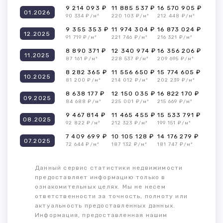
9 214 093 ₽
11 885 537 ₽
16 570 905 ₽
01.2026
90 334 ₽/м²
220 103 ₽/м²
212 448 ₽/м²
9 355 353 ₽
11 974 304 ₽
16 873 024 ₽
12.2025
91 719 ₽/м²
221 746 ₽/м²
216 321 ₽/м²
8 890 371 ₽
12 340 974 ₽
16 356 206 ₽
11.2025
87 161 ₽/м²
228 537 ₽/м²
209 695 ₽/м²
8 282 365 ₽
11 556 650 ₽
15 774 605 ₽
10.2025
81 200 ₽/м²
214 012 ₽/м²
202 239 ₽/м²
8 638 177 ₽
12 150 035 ₽
16 822 170 ₽
09.2025
84 688 ₽/м²
225 001 ₽/м²
215 669 ₽/м²
9 467 814 ₽
11 465 455 ₽
15 533 791 ₽
08.2025
92 822 ₽/м²
212 323 ₽/м²
199 151 ₽/м²
7 409 699 ₽
10 105 128 ₽
14 176 279 ₽
07.2025
72 644 ₽/м²
187 132 ₽/м²
181 747 ₽/м²
Данный сервис статистики недвижимости
предоставляет информацию только в
ознакомительных целях. Мы не несем
ответственности за точность, полноту или
актуальность предоставленных данных.
Информация, предоставленная нашим