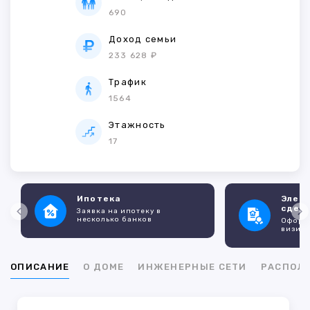
690
Доход семьи
233 628 ₽
Трафик
1564
Этажность
17
Ипотека
Элек
сдел
Заявка на ипотеку в
несколько банков
Оформл
визито
ОПИСАНИЕ
О ДОМЕ
ИНЖЕНЕРНЫЕ СЕТИ
РАСПОЛ