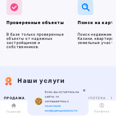
Проверенные объекты
Поиск на карт
В базе только проверенные
Поиск недвижимос
объекты от надежных
Казани, квартиры,
застройщиков и
земельные участки
собственников.
Наши услуги
×
Если, вы остаетесь на
сайте, то
ПРОДАЖА
АРЕНДА
НОВОСТРОЙКИ
ИПОТЕКА
ПР
соглашаетесь с
политикой
конфиденциальности
Каталог
Избранное
Профиль
Главная
ВТОРИЧНАЯ
НОВОСТРОЙКИ