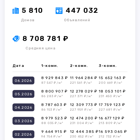
5 810
447 032
Домов
Объявлений
8 708 781 ₽
Средняя цена
Дата
1-комн.
2-комн.
3-комн.
8 929 843 ₽
11 964 284 ₽
15 652 163 ₽
06.2026
87 547 ₽/м²
221 561 ₽/м²
200 669 ₽/м²
8 800 907 ₽
12 278 029 ₽
18 053 101 ₽
05.2026
86 283 ₽/м²
227 371 ₽/м²
231 450 ₽/м²
8 787 603 ₽
12 309 773 ₽
17 759 123 ₽
04.2026
86 153 ₽/м²
227 959 ₽/м²
227 681 ₽/м²
8 979 523 ₽
12 474 200 ₽
16 677 129 ₽
03.2026
88 035 ₽/м²
231 004 ₽/м²
213 809 ₽/м²
9 664 915 ₽
12 444 385 ₽
16 593 065 ₽
02.2026
94 754 ₽/м²
230 452 ₽/м²
212 732 ₽/м²