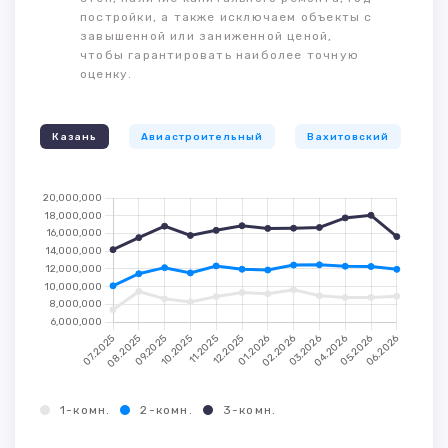
постройки, а также исключаем объекты с
завышенной или заниженной ценой,
чтобы гарантировать наиболее точную
оценку.
Казань
Авиастроительный
Вахитовский
К
1-комн.
2-комн.
3-комн.