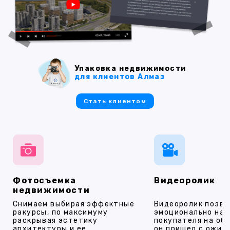
Упаковка недвижимости
для клиентов Алмаз
Стать клиентом
Фотосъемка
Видеоролик
недвижимости
Снимаем выбирая эффектные
Видеоролик позво
ракурсы, по максимуму
эмоционально на
раскрывая эстетику
покупателя на об
архитектуры и ее
он пришел с ожид