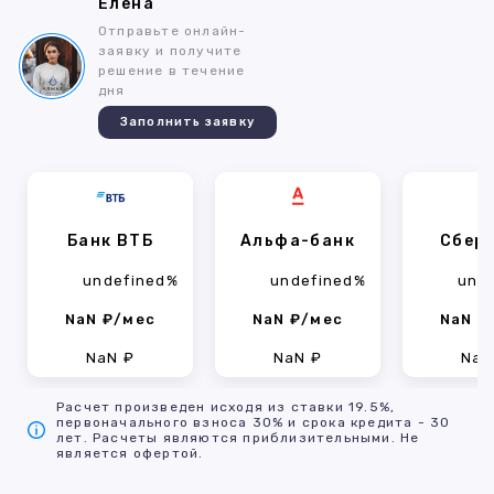
Елена
Отправьте онлайн-
заявку и получите
решение в течение
дня
Заполнить заявку
Банк ВТБ
Альфа-банк
Сбер
undefined%
undefined%
und
NaN ₽/мес
NaN ₽/мес
NaN ₽
NaN ₽
NaN ₽
NaN
Расчет произведен исходя из ставки 19.5%,
первоначального взноса 30% и срока кредита - 30
лет. Расчеты являются приблизительными. Не
является офертой.