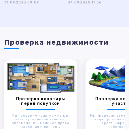
13.09.2023 09:09
04.09.2025 11:56
Проверка недвижимости
Проверка квартиры
Проверка зем
перед покупкой
участк
Мы проверим квартиру на юр.
Мы проверим земел
чистоту, наличие залогов,
по кадастровому ном
обременений. Наличие права
арест, инфор
владения и долгов у
собственн