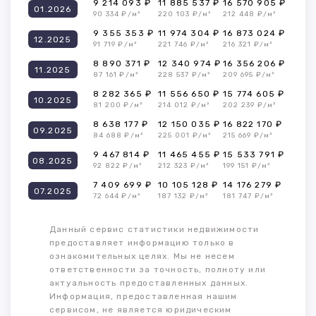
9 214 093 ₽
11 885 537 ₽
16 570 905 ₽
01.2026
90 334 ₽/м²
220 103 ₽/м²
212 448 ₽/м²
9 355 353 ₽
11 974 304 ₽
16 873 024 ₽
12.2025
91 719 ₽/м²
221 746 ₽/м²
216 321 ₽/м²
8 890 371 ₽
12 340 974 ₽
16 356 206 ₽
11.2025
87 161 ₽/м²
228 537 ₽/м²
209 695 ₽/м²
8 282 365 ₽
11 556 650 ₽
15 774 605 ₽
10.2025
81 200 ₽/м²
214 012 ₽/м²
202 239 ₽/м²
8 638 177 ₽
12 150 035 ₽
16 822 170 ₽
09.2025
84 688 ₽/м²
225 001 ₽/м²
215 669 ₽/м²
9 467 814 ₽
11 465 455 ₽
15 533 791 ₽
08.2025
92 822 ₽/м²
212 323 ₽/м²
199 151 ₽/м²
7 409 699 ₽
10 105 128 ₽
14 176 279 ₽
07.2025
72 644 ₽/м²
187 132 ₽/м²
181 747 ₽/м²
Данный сервис статистики недвижимости
предоставляет информацию только в
ознакомительных целях. Мы не несем
ответственности за точность, полноту или
актуальность предоставленных данных.
Информация, предоставленная нашим
сервисом, не является юридическим