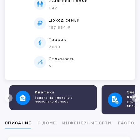
Жильцов в доме
542
Доход семьи
157 884 ₽
Трафик
3680
Этажность
9
Ипотека
Элек
сдел
Заявка на ипотеку в
несколько банков
Оформл
визито
ОПИСАНИЕ
О ДОМЕ
ИНЖЕНЕРНЫЕ СЕТИ
РАСПОЛ