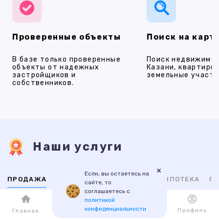
Проверенные объекты
Поиск на карт
В базе только проверенные
Поиск недвижимос
объекты от надежных
Казани, квартиры,
застройщиков и
земельные участки
собственников.
Наши услуги
×
Если, вы остаетесь на
ПРОДАЖА
АРЕНДА
НОВОСТРОЙКИ
ИПОТЕКА
ПР
сайте, то
соглашаетесь с
политикой
ВТОРИЧНАЯ
НОВОСТРОЙКИ
конфиденциальности
Каталог
Избранное
Профиль
Главная