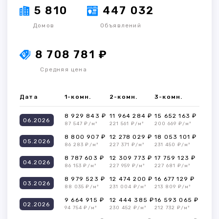
5 810
447 032
Домов
Объявлений
8 708 781 ₽
Средняя цена
Дата
1-комн.
2-комн.
3-комн.
8 929 843 ₽
11 964 284 ₽
15 652 163 ₽
06.2026
87 547 ₽/м²
221 561 ₽/м²
200 669 ₽/м²
8 800 907 ₽
12 278 029 ₽
18 053 101 ₽
05.2026
86 283 ₽/м²
227 371 ₽/м²
231 450 ₽/м²
8 787 603 ₽
12 309 773 ₽
17 759 123 ₽
04.2026
86 153 ₽/м²
227 959 ₽/м²
227 681 ₽/м²
8 979 523 ₽
12 474 200 ₽
16 677 129 ₽
03.2026
88 035 ₽/м²
231 004 ₽/м²
213 809 ₽/м²
9 664 915 ₽
12 444 385 ₽
16 593 065 ₽
02.2026
94 754 ₽/м²
230 452 ₽/м²
212 732 ₽/м²