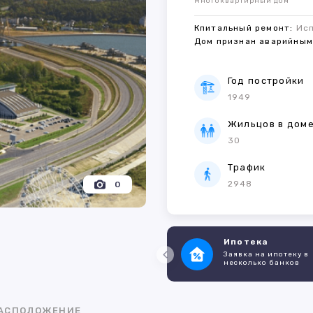
Многоквартирный дом
Кпитальный ремонт:
Ис
Дом признан аварийны
Год постройки
1949
Жильцов в дом
30
Трафик
2948
0
Ипотека
Заявка на ипотеку в
несколько банков
АСПОЛОЖЕНИЕ