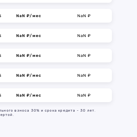
%
NaN ₽/мес
NaN ₽
%
NaN ₽/мес
NaN ₽
%
NaN ₽/мес
NaN ₽
%
NaN ₽/мес
NaN ₽
%
NaN ₽/мес
NaN ₽
льного взноса 30% и срока кредита - 30 лет.
ертой.