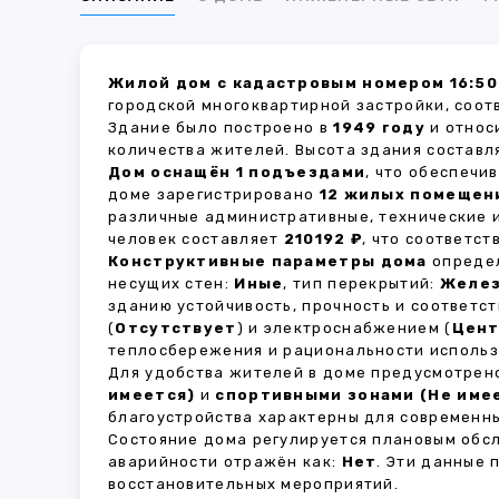
Жилой дом с кадастровым номером 16:50
городской многоквартирной застройки, соот
Здание было построено в
1949 году
и относ
количества жителей. Высота здания состав
Дом оснащён 1 подъездами
, что обеспечи
доме зарегистрировано
12 жилых помещен
различные административные, технические 
человек составляет
210192 ₽
, что соответс
Конструктивные параметры дома
определ
несущих стен:
Иные
, тип перекрытий:
Желе
зданию устойчивость, прочность и соответ
(
Отсутствует
) и электроснабжением (
Цент
теплосбережения и рациональности использ
Для удобства жителей в доме предусмотре
имеется)
и
спортивными зонами (Не име
благоустройства характерны для современны
Состояние дома регулируется плановым обс
аварийности отражён как:
Нет
. Эти данные
восстановительных мероприятий.