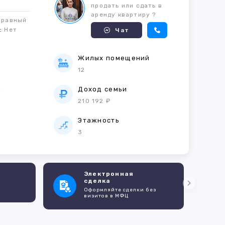
продать или сдать в
аренду квартиру ?
правный
м:
Нет
Чат
Жилых помещений
12
е
Доход семьи
210 192 ₽
Этажность
3
Электронная
сделка
Оформляйте сделки без
визитов в МФЦ