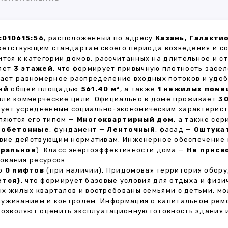
:010615:56
, расположенный по адресу
Казань, Галакти
ветствующим стандартам своего периода возведения и с
ится к категории домов, рассчитанных на длительное и 
ляет
3 этажей
, что формирует привычную плотность засел
вает равномерное распределение входных потоков и удоб
ий
общей площадью
561.40 м²
, а также
1 нежилых пом
или коммерческие цели. Официально в доме проживает
3
твует усреднённым социально-экономическим характерист
яются его типом —
Многоквартирный дом
, а также се
зобетонные
, фундамент —
Ленточный
, фасад —
Оштука
ствие действующим нормативам. Инженерное обеспечение
ральное
). Класс энергоэффективности дома —
Не присв
ования ресурсов.
но
0 лифтов
(при наличии). Придомовая территория обор
ется)
, что формирует базовые условия для отдыха и физи
х жилых кварталов и востребованы семьями с детьми, м
луживанием и контролем. Информация о капитальном ремо
 позволяют оценить эксплуатационную готовность здания 