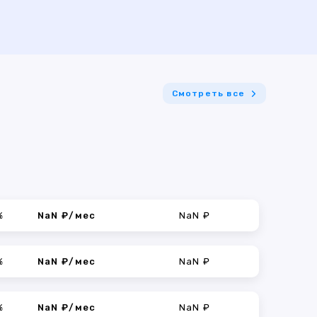
Смотреть все
%
NaN ₽/мес
NaN ₽
%
NaN ₽/мес
NaN ₽
%
NaN ₽/мес
NaN ₽