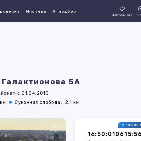
роверка
Ипотека
AI подбор
Избранное
Ч
, Галактионова 5А
йона» с 01.04.2010
 км
Суконная слобода,
2.1 км
10 000 
16:50:010615:5