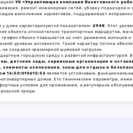
зацией
УК «Управляющая компания Вахитовского район
живание, ремонт инженерных сетей, уборку подъездов и 
жащее выполнение нормативов, поддерживает исправнос
 у дома характеризуются показателем:
2948
. Этот уров
ния объекта относительно транспортных маршрутов, маг
ы трафик обычно повышается за счёт движения жильцов и
изкий уровень активности. Такой характер потока обес
 не создавая чрезмерной шумовой нагрузки.
дартную городскую среду с развитой инфраструктурой. 
лы, детские сады, сервисные организации и остан
, элементы озеленения, зоны для отдыха и безопа
м 16:50:010615:56
является устойчивым, функциональны
огоквартирных домов. Его технические параметры, инже
фортные условия для проживания, а регулярное обслужи
ородской среды.