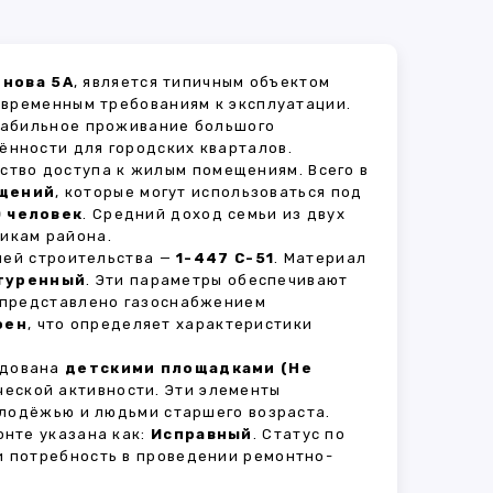
онова 5А
, является типичным объектом
овременным требованиям к эксплуатации.
стабильное проживание большого
ённости для городских кварталов.
ство доступа к жилым помещениям. Всего в
ещений
, которые могут использоваться под
0 человек
. Средний доход семьи из двух
икам района.
рией строительства —
1-447 С-51
. Материал
туренный
. Эти параметры обеспечивают
 представлено газоснабжением
оен
, что определяет характеристики
удована
детскими площадками (Не
ческой активности. Эти элементы
олодёжью и людьми старшего возраста.
нте указана как:
Исправный
. Статус по
и потребность в проведении ремонтно-