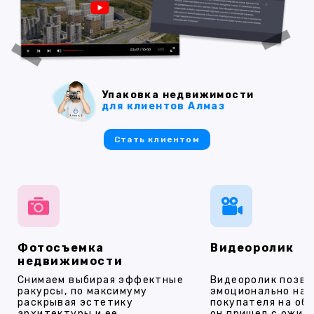
Упаковка недвижимости
для клиентов Алмаз
Стать клиентом
Фотосъемка
Видеоролик
недвижимости
Снимаем выбирая эффектные
Видеоролик позво
ракурсы, по максимуму
эмоционально на
раскрывая эстетику
покупателя на об
архитектуры и ее
он пришел с ожид