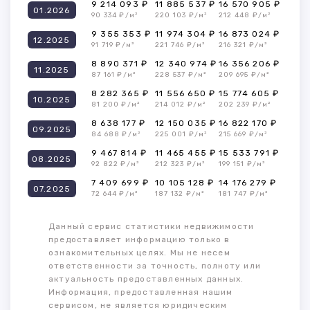
9 214 093 ₽
11 885 537 ₽
16 570 905 ₽
01.2026
90 334 ₽/м²
220 103 ₽/м²
212 448 ₽/м²
9 355 353 ₽
11 974 304 ₽
16 873 024 ₽
12.2025
91 719 ₽/м²
221 746 ₽/м²
216 321 ₽/м²
8 890 371 ₽
12 340 974 ₽
16 356 206 ₽
11.2025
87 161 ₽/м²
228 537 ₽/м²
209 695 ₽/м²
8 282 365 ₽
11 556 650 ₽
15 774 605 ₽
10.2025
81 200 ₽/м²
214 012 ₽/м²
202 239 ₽/м²
8 638 177 ₽
12 150 035 ₽
16 822 170 ₽
09.2025
84 688 ₽/м²
225 001 ₽/м²
215 669 ₽/м²
9 467 814 ₽
11 465 455 ₽
15 533 791 ₽
08.2025
92 822 ₽/м²
212 323 ₽/м²
199 151 ₽/м²
7 409 699 ₽
10 105 128 ₽
14 176 279 ₽
07.2025
72 644 ₽/м²
187 132 ₽/м²
181 747 ₽/м²
Данный сервис статистики недвижимости
предоставляет информацию только в
ознакомительных целях. Мы не несем
ответственности за точность, полноту или
актуальность предоставленных данных.
Информация, предоставленная нашим
сервисом, не является юридическим