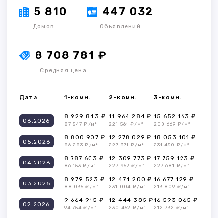
5 810
447 032
Домов
Объявлений
8 708 781 ₽
Средняя цена
Дата
1-комн.
2-комн.
3-комн.
8 929 843 ₽
11 964 284 ₽
15 652 163 ₽
06.2026
87 547 ₽/м²
221 561 ₽/м²
200 669 ₽/м²
8 800 907 ₽
12 278 029 ₽
18 053 101 ₽
05.2026
86 283 ₽/м²
227 371 ₽/м²
231 450 ₽/м²
8 787 603 ₽
12 309 773 ₽
17 759 123 ₽
04.2026
86 153 ₽/м²
227 959 ₽/м²
227 681 ₽/м²
8 979 523 ₽
12 474 200 ₽
16 677 129 ₽
03.2026
88 035 ₽/м²
231 004 ₽/м²
213 809 ₽/м²
9 664 915 ₽
12 444 385 ₽
16 593 065 ₽
02.2026
94 754 ₽/м²
230 452 ₽/м²
212 732 ₽/м²