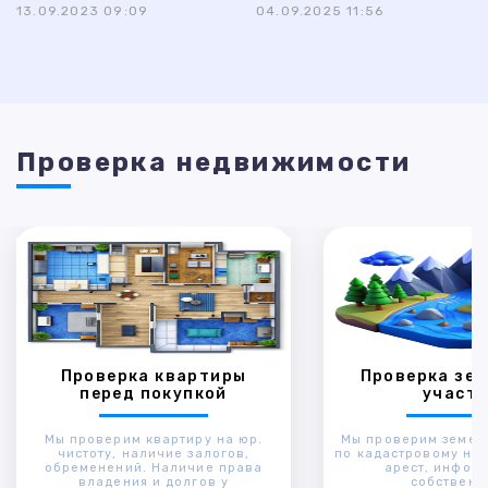
13.09.2023 09:09
04.09.2025 11:56
Проверка недвижимости
Проверка квартиры
Проверка зем
перед покупкой
участк
Мы проверим квартиру на юр.
Мы проверим земел
чистоту, наличие залогов,
по кадастровому ном
обременений. Наличие права
арест, инфор
владения и долгов у
собственн