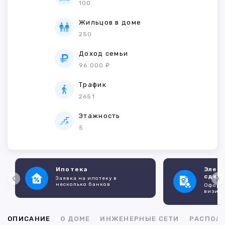
100
Жильцов в доме
250
Доход семьи
96 000 ₽
Трафик
2651
Этажность
5
Ипотека
Элек
сдел
Заявка на ипотеку в
несколько банков
Оформл
визито
ОПИСАНИЕ
О ДОМЕ
ИНЖЕНЕРНЫЕ СЕТИ
РАСПОЛ