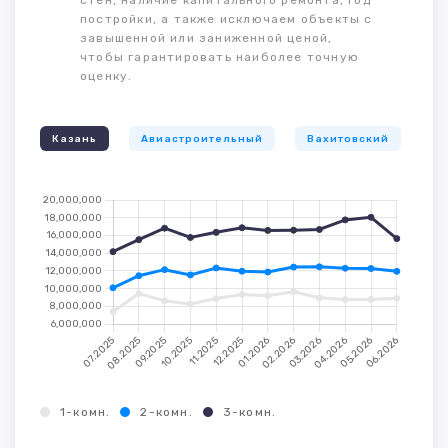
стен, наличие капитального ремонта, год
постройки, а также исключаем объекты с
завышенной или заниженной ценой,
чтобы гарантировать наиболее точную
оценку.
Казань
Авиастроительный
Вахитовский
К
1-комн.
2-комн.
3-комн.