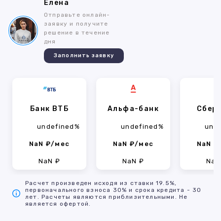
Елена
Отправьте онлайн-
заявку и получите
решение в течение
дня
Заполнить заявку
Банк ВТБ
Альфа-банк
Сбер
undefined%
undefined%
und
NaN ₽/мес
NaN ₽/мес
NaN ₽
NaN ₽
NaN ₽
NaN
Расчет произведен исходя из ставки 19.5%,
первоначального взноса 30% и срока кредита - 30
лет. Расчеты являются приблизительными. Не
является офертой.