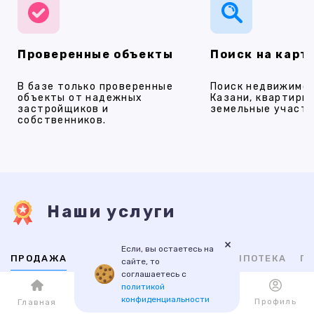
Проверенные объекты
Поиск на карт
В базе только проверенные
Поиск недвижимос
объекты от надежных
Казани, квартиры,
застройщиков и
земельные участки
собственников.
Наши услуги
×
Если, вы остаетесь на
ПРОДАЖА
АРЕНДА
НОВОСТРОЙКИ
ИПОТЕКА
ПР
сайте, то
соглашаетесь с
политикой
ВТОРИЧНАЯ
НОВОСТРОЙКИ
конфиденциальности
Каталог
Избранное
Профиль
Главная