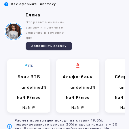
Как оформить ипотеку
Елена
Отправьте онлайн-
заявку и получите
решение в течение
дня
Заполнить заявку
Банк ВТБ
Альфа-банк
Сбер
undefined%
undefined%
und
NaN ₽/мес
NaN ₽/мес
NaN ₽
NaN ₽
NaN ₽
NaN
Расчет произведен исходя из ставки 19.5%,
первоначального взноса 30% и срока кредита - 30
лет. Расчеты являются приблизительными. Не