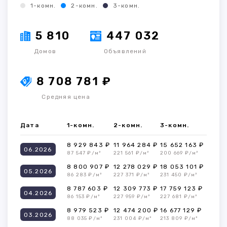
1-комн.
2-комн.
3-комн.
5 810
447 032
Домов
Объявлений
8 708 781 ₽
Средняя цена
Дата
1-комн.
2-комн.
3-комн.
8 929 843 ₽
11 964 284 ₽
15 652 163 ₽
06.2026
87 547 ₽/м²
221 561 ₽/м²
200 669 ₽/м²
8 800 907 ₽
12 278 029 ₽
18 053 101 ₽
05.2026
86 283 ₽/м²
227 371 ₽/м²
231 450 ₽/м²
8 787 603 ₽
12 309 773 ₽
17 759 123 ₽
04.2026
86 153 ₽/м²
227 959 ₽/м²
227 681 ₽/м²
8 979 523 ₽
12 474 200 ₽
16 677 129 ₽
03.2026
88 035 ₽/м²
231 004 ₽/м²
213 809 ₽/м²