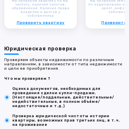
Мы проверим квартиру на юр.
Мы проверим земел
чистоту, наличие залогов,
по кадастровому ном
обременений. Наличие права
арест, инфор
владения и долгов у
собственн
собственника
Проверить квартиру
Проверить 
Юридическая проверка
Проверяем объекты недвижимости по различным
направлениям, в зависимости от типа недвижимости
и цели ее приобретения.
Что мы проверяем ?
Оценка документов, необходимых для
проведения сделки купли-продажи.
(Настоящие/поддельные, действительные/
недействительные, в полном объёме/
недостаточные и т.д.)
Проверка юридической чистоты истории
квартиры, возможных прав третьих лиц, в т.ч.
на проживание