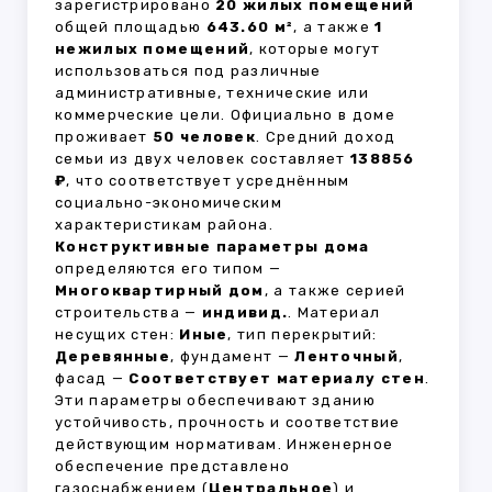
зарегистрировано
20 жилых помещений
общей площадью
643.60 м²
, а также
1
нежилых помещений
, которые могут
использоваться под различные
административные, технические или
коммерческие цели. Официально в доме
проживает
50 человек
. Средний доход
семьи из двух человек составляет
138856
₽
, что соответствует усреднённым
социально-экономическим
характеристикам района.
Конструктивные параметры дома
определяются его типом —
Многоквартирный дом
, а также серией
строительства —
индивид.
. Материал
несущих стен:
Иные
, тип перекрытий:
Деревянные
, фундамент —
Ленточный
,
фасад —
Соответствует материалу стен
.
Эти параметры обеспечивают зданию
устойчивость, прочность и соответствие
действующим нормативам. Инженерное
обеспечение представлено
газоснабжением (
Центральное
) и