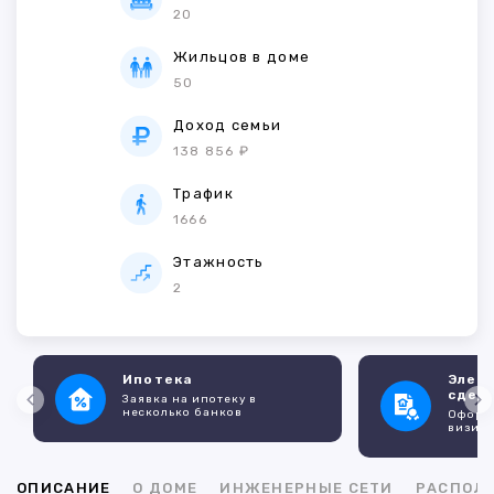
20
Жильцов в доме
50
Доход семьи
138 856 ₽
Трафик
1666
Этажность
2
Ипотека
Элек
сдел
Заявка на ипотеку в
несколько банков
Оформл
визито
ОПИСАНИЕ
О ДОМЕ
ИНЖЕНЕРНЫЕ СЕТИ
РАСПОЛ