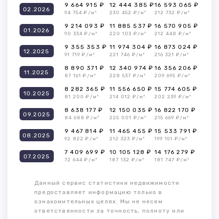
9 664 915 ₽
12 444 385 ₽
16 593 065 ₽
02.2026
94 754 ₽/м²
230 452 ₽/м²
212 732 ₽/м²
9 214 093 ₽
11 885 537 ₽
16 570 905 ₽
01.2026
90 334 ₽/м²
220 103 ₽/м²
212 448 ₽/м²
9 355 353 ₽
11 974 304 ₽
16 873 024 ₽
12.2025
91 719 ₽/м²
221 746 ₽/м²
216 321 ₽/м²
8 890 371 ₽
12 340 974 ₽
16 356 206 ₽
11.2025
87 161 ₽/м²
228 537 ₽/м²
209 695 ₽/м²
8 282 365 ₽
11 556 650 ₽
15 774 605 ₽
10.2025
81 200 ₽/м²
214 012 ₽/м²
202 239 ₽/м²
8 638 177 ₽
12 150 035 ₽
16 822 170 ₽
09.2025
84 688 ₽/м²
225 001 ₽/м²
215 669 ₽/м²
9 467 814 ₽
11 465 455 ₽
15 533 791 ₽
08.2025
92 822 ₽/м²
212 323 ₽/м²
199 151 ₽/м²
7 409 699 ₽
10 105 128 ₽
14 176 279 ₽
07.2025
72 644 ₽/м²
187 132 ₽/м²
181 747 ₽/м²
Данный сервис статистики недвижимости
предоставляет информацию только в
ознакомительных целях. Мы не несем
ответственности за точность, полноту или