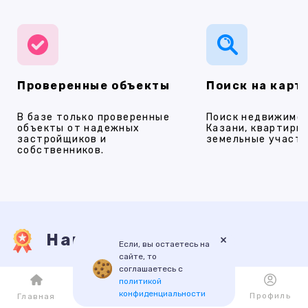
Проверенные объекты
Поиск на карт
В базе только проверенные
Поиск недвижимос
объекты от надежных
Казани, квартиры,
застройщиков и
земельные участки
собственников.
Наши услуги
×
Если, вы остаетесь на
сайте, то
соглашаетесь с
политикой
ПРОДАЖА
АРЕНДА
НОВОСТРОЙКИ
ИПОТЕКА
ПР
конфиденциальности
Каталог
Избранное
Профиль
Главная