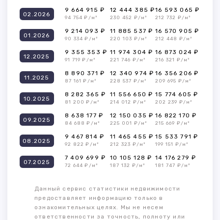
9 664 915 ₽
12 444 385 ₽
16 593 065 ₽
02.2026
94 754 ₽/м²
230 452 ₽/м²
212 732 ₽/м²
9 214 093 ₽
11 885 537 ₽
16 570 905 ₽
01.2026
90 334 ₽/м²
220 103 ₽/м²
212 448 ₽/м²
9 355 353 ₽
11 974 304 ₽
16 873 024 ₽
12.2025
91 719 ₽/м²
221 746 ₽/м²
216 321 ₽/м²
8 890 371 ₽
12 340 974 ₽
16 356 206 ₽
11.2025
87 161 ₽/м²
228 537 ₽/м²
209 695 ₽/м²
8 282 365 ₽
11 556 650 ₽
15 774 605 ₽
10.2025
81 200 ₽/м²
214 012 ₽/м²
202 239 ₽/м²
8 638 177 ₽
12 150 035 ₽
16 822 170 ₽
09.2025
84 688 ₽/м²
225 001 ₽/м²
215 669 ₽/м²
9 467 814 ₽
11 465 455 ₽
15 533 791 ₽
08.2025
92 822 ₽/м²
212 323 ₽/м²
199 151 ₽/м²
7 409 699 ₽
10 105 128 ₽
14 176 279 ₽
07.2025
72 644 ₽/м²
187 132 ₽/м²
181 747 ₽/м²
Данный сервис статистики недвижимости
предоставляет информацию только в
ознакомительных целях. Мы не несем
ответственности за точность, полноту или