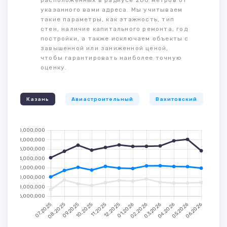
расположенных в радиусе 200 метров от
указанного вами адреса. Мы учитываем
такие параметры, как этажность, тип
стен, наличие капитального ремонта, год
постройки, а также исключаем объекты с
завышенной или заниженной ценой,
чтобы гарантировать наиболее точную
оценку.
Казань
Авиастроительный
Вахитовский
К