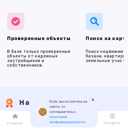
Проверенные объекты
Поиск на карт
В базе только проверенные
Поиск недвижимос
объекты от надежных
Казани, квартиры,
застройщиков и
земельные участки
собственников.
×
Наши услуги
Если, вы остаетесь на
сайте, то
соглашаетесь с
политикой
ПРОДАЖА
АРЕНДА
НОВОСТРОЙКИ
ИПОТЕКА
ПР
конфиденциальности
Каталог
Избранное
Профиль
Главная