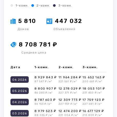
1-комн.
2-комн.
3-комн.
5 810
447 032
Домов
Объявлений
8 708 781 ₽
Средняя цена
Дата
1-комн.
2-комн.
3-комн.
8 929 843 ₽
11 964 284 ₽
15 652 163 ₽
06.2026
87 547 ₽/м²
221 561 ₽/м²
200 669 ₽/м²
8 800 907 ₽
12 278 029 ₽
18 053 101 ₽
05.2026
86 283 ₽/м²
227 371 ₽/м²
231 450 ₽/м²
8 787 603 ₽
12 309 773 ₽
17 759 123 ₽
04.2026
86 153 ₽/м²
227 959 ₽/м²
227 681 ₽/м²
8 979 523 ₽
12 474 200 ₽
16 677 129 ₽
03.2026
88 035 ₽/м²
231 004 ₽/м²
213 809 ₽/м²