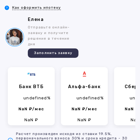
Как оформить ипотеку
Елена
Отправьте онлайн-
заявку и получите
решение в течение
дня
Заполнить заявку
Банк ВТБ
Альфа-банк
Сбер
undefined%
undefined%
und
NaN ₽/мес
NaN ₽/мес
NaN ₽
NaN ₽
NaN ₽
NaN
Расчет произведен исходя из ставки 19.5%,
первоначального взноса 30% и срока кредита - 30