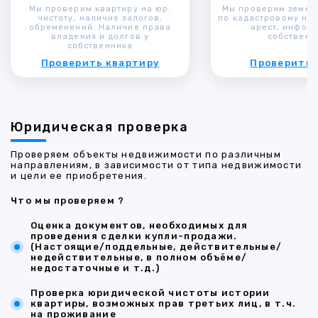
Мы проверим квартиру на юр.
Мы проверим земел
чистоту, наличие залогов,
по кадастровому ном
обременений. Наличие права
арест, инфор
владения и долгов у
собственн
собственника
Проверить квартиру
Проверить 
Юридическая проверка
Проверяем объекты недвижимости по различным
направлениям, в зависимости от типа недвижимости
и цели ее приобретения.
Что мы проверяем ?
Оценка документов, необходимых для
проведения сделки купли-продажи.
(Настоящие/поддельные, действительные/
недействительные, в полном объёме/
недостаточные и т.д.)
Проверка юридической чистоты истории
квартиры, возможных прав третьих лиц, в т.ч.
на проживание