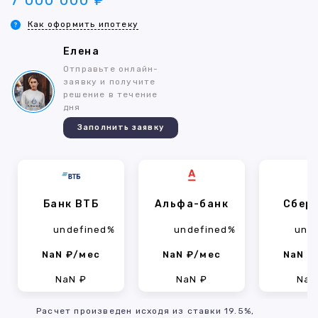
7 000 000 ₽
Как оформить ипотеку
Елена
Отправьте онлайн-
заявку и получите
решение в течение
дня
Заполнить заявку
Банк ВТБ
Альфа-банк
Сбер
undefined%
undefined%
und
NaN ₽/мес
NaN ₽/мес
NaN ₽
NaN ₽
NaN ₽
NaN
Расчет произведен исходя из ставки 19.5%,