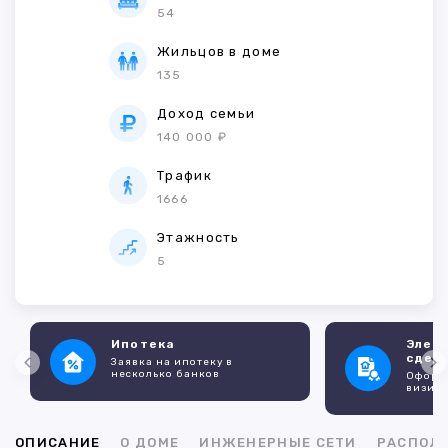
54
Жильцов в доме
135
Доход семьи
140 000 ₽
Трафик
1666
Этажность
5
Ипотека
Элек
сдел
Заявка на ипотеку в
несколько банков
Оформл
визито
ОПИСАНИЕ
О ДОМЕ
ИНЖЕНЕРНЫЕ СЕТИ
РАСПОЛ