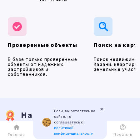
Проверенные объекты
Поиск на карт
В базе только проверенные
Поиск недвижимос
объекты от надежных
Казани, квартиры,
застройщиков и
земельные участки
собственников.
×
Если, вы остаетесь на
Наши услуги
сайте, то
соглашаетесь с
политикой
конфиденциальности
Каталог
Избранное
Профиль
Главная
ПРОДАЖА
АРЕНДА
НОВОСТРОЙКИ
ИПОТЕКА
ПР