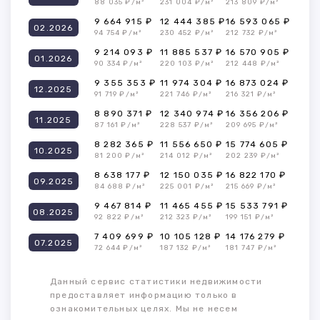
88 035 ₽/м²
231 004 ₽/м²
213 809 ₽/м²
9 664 915 ₽
12 444 385 ₽
16 593 065 ₽
02.2026
94 754 ₽/м²
230 452 ₽/м²
212 732 ₽/м²
9 214 093 ₽
11 885 537 ₽
16 570 905 ₽
01.2026
90 334 ₽/м²
220 103 ₽/м²
212 448 ₽/м²
9 355 353 ₽
11 974 304 ₽
16 873 024 ₽
12.2025
91 719 ₽/м²
221 746 ₽/м²
216 321 ₽/м²
8 890 371 ₽
12 340 974 ₽
16 356 206 ₽
11.2025
87 161 ₽/м²
228 537 ₽/м²
209 695 ₽/м²
8 282 365 ₽
11 556 650 ₽
15 774 605 ₽
10.2025
81 200 ₽/м²
214 012 ₽/м²
202 239 ₽/м²
8 638 177 ₽
12 150 035 ₽
16 822 170 ₽
09.2025
84 688 ₽/м²
225 001 ₽/м²
215 669 ₽/м²
9 467 814 ₽
11 465 455 ₽
15 533 791 ₽
08.2025
92 822 ₽/м²
212 323 ₽/м²
199 151 ₽/м²
7 409 699 ₽
10 105 128 ₽
14 176 279 ₽
07.2025
72 644 ₽/м²
187 132 ₽/м²
181 747 ₽/м²
Данный сервис статистики недвижимости
предоставляет информацию только в
ознакомительных целях. Мы не несем