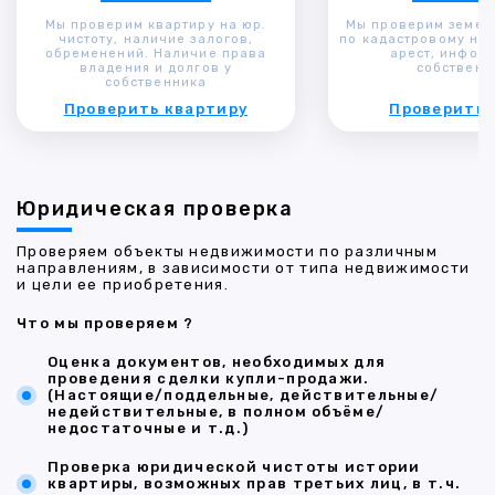
Мы проверим квартиру на юр.
Мы проверим земел
чистоту, наличие залогов,
по кадастровому ном
обременений. Наличие права
арест, инфор
владения и долгов у
собственн
собственника
Проверить квартиру
Проверить 
Юридическая проверка
Проверяем объекты недвижимости по различным
направлениям, в зависимости от типа недвижимости
и цели ее приобретения.
Что мы проверяем ?
Оценка документов, необходимых для
проведения сделки купли-продажи.
(Настоящие/поддельные, действительные/
недействительные, в полном объёме/
недостаточные и т.д.)
Проверка юридической чистоты истории
квартиры, возможных прав третьих лиц, в т.ч.