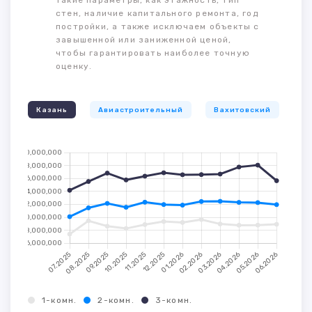
такие параметры, как этажность, тип
стен, наличие капитального ремонта, год
постройки, а также исключаем объекты с
завышенной или заниженной ценой,
чтобы гарантировать наиболее точную
оценку.
Казань
Авиастроительный
Вахитовский
К
1-комн.
2-комн.
3-комн.