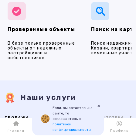
Проверенные объекты
Поиск на карт
В базе только проверенные
Поиск недвижимос
объекты от надежных
Казани, квартиры,
застройщиков и
земельные участки
собственников.
Наши услуги
×
Если, вы остаетесь на
сайте, то
ПРОДАЖА
АРЕНДА
НОВОСТРОЙКИ
ИПОТЕКА
ПР
соглашаетесь с
политикой
конфиденциальности
Каталог
Избранное
Профиль
Главная
ВТОРИЧНАЯ
НОВОСТРОЙКИ