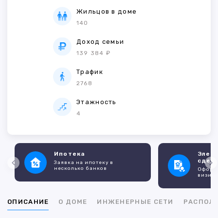
Жильцов в доме
140
Доход семьи
139 384 ₽
Трафик
2768
Этажность
4
Ипотека
Элек
сдел
Заявка на ипотеку в
несколько банков
Оформл
визито
ОПИСАНИЕ
О ДОМЕ
ИНЖЕНЕРНЫЕ СЕТИ
РАСПОЛ