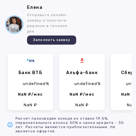
Елена
Отправьте онлайн-
заявку и получите
решение в течение
дня
Заполнить заявку
Банк ВТБ
Альфа-банк
Сбер
undefined%
undefined%
und
NaN ₽/мес
NaN ₽/мес
NaN ₽
NaN ₽
NaN ₽
NaN
Расчет произведен исходя из ставки 19.5%,
первоначального взноса 30% и срока кредита - 30
лет. Расчеты являются приблизительными. Не
является офертой.