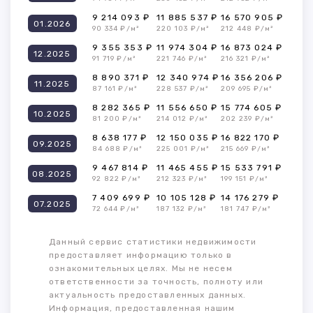
9 214 093 ₽
11 885 537 ₽
16 570 905 ₽
01.2026
90 334 ₽/м²
220 103 ₽/м²
212 448 ₽/м²
9 355 353 ₽
11 974 304 ₽
16 873 024 ₽
12.2025
91 719 ₽/м²
221 746 ₽/м²
216 321 ₽/м²
8 890 371 ₽
12 340 974 ₽
16 356 206 ₽
11.2025
87 161 ₽/м²
228 537 ₽/м²
209 695 ₽/м²
8 282 365 ₽
11 556 650 ₽
15 774 605 ₽
10.2025
81 200 ₽/м²
214 012 ₽/м²
202 239 ₽/м²
8 638 177 ₽
12 150 035 ₽
16 822 170 ₽
09.2025
84 688 ₽/м²
225 001 ₽/м²
215 669 ₽/м²
9 467 814 ₽
11 465 455 ₽
15 533 791 ₽
08.2025
92 822 ₽/м²
212 323 ₽/м²
199 151 ₽/м²
7 409 699 ₽
10 105 128 ₽
14 176 279 ₽
07.2025
72 644 ₽/м²
187 132 ₽/м²
181 747 ₽/м²
Данный сервис статистики недвижимости
предоставляет информацию только в
ознакомительных целях. Мы не несем
ответственности за точность, полноту или
актуальность предоставленных данных.
Информация, предоставленная нашим