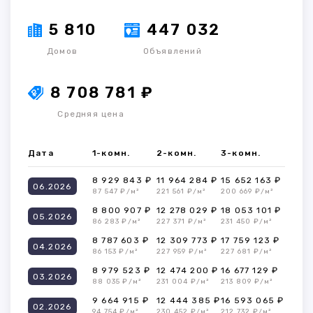
5 810
447 032
Домов
Объявлений
8 708 781 ₽
Средняя цена
Дата
1-комн.
2-комн.
3-комн.
8 929 843 ₽
11 964 284 ₽
15 652 163 ₽
06.2026
87 547 ₽/м²
221 561 ₽/м²
200 669 ₽/м²
8 800 907 ₽
12 278 029 ₽
18 053 101 ₽
05.2026
86 283 ₽/м²
227 371 ₽/м²
231 450 ₽/м²
8 787 603 ₽
12 309 773 ₽
17 759 123 ₽
04.2026
86 153 ₽/м²
227 959 ₽/м²
227 681 ₽/м²
8 979 523 ₽
12 474 200 ₽
16 677 129 ₽
03.2026
88 035 ₽/м²
231 004 ₽/м²
213 809 ₽/м²
9 664 915 ₽
12 444 385 ₽
16 593 065 ₽
02.2026
94 754 ₽/м²
230 452 ₽/м²
212 732 ₽/м²