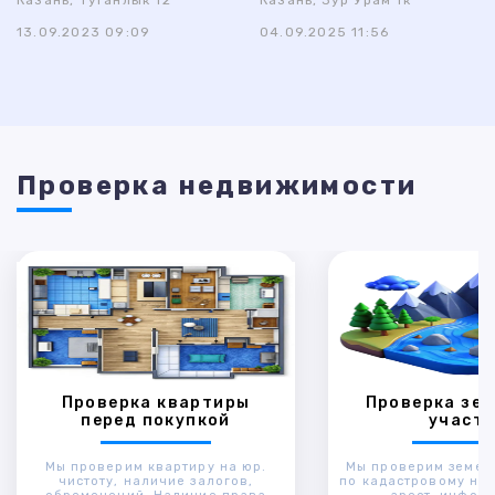
Казань, Туганлык 12
Казань, Зур Урам 1к
13.09.2023 09:09
04.09.2025 11:56
Проверка недвижимости
Проверка квартиры
Проверка зем
перед покупкой
участк
Мы проверим квартиру на юр.
Мы проверим земел
чистоту, наличие залогов,
по кадастровому ном