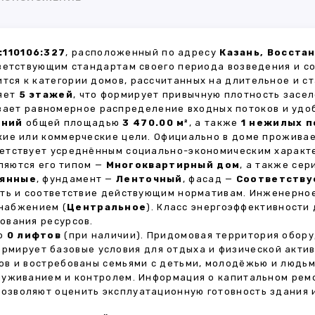
:110106:327
, расположенный по адресу
Казань, Восстан
ветствующим стандартам своего периода возведения и с
ится к категории домов, рассчитанных на длительное и 
ляет
5 этажей
, что формирует привычную плотность засел
ивает равномерное распределение входных потоков и удо
ений
общей площадью
3 470.00 м²
, а также
1 нежилых 
кие или коммерческие цели. Официально в доме прожива
тветствует усреднённым социально-экономическим характ
яются его типом —
Многоквартирный дом
, а также се
янные
, фундамент —
Ленточный
, фасад —
Соответству
сть и соответствие действующим нормативам. Инженерно
снабжением (
Центральное
). Класс энергоэффективности
ования ресурсов.
но
0 лифтов
(при наличии). Придомовая территория обор
формирует базовые условия для отдыха и физической акти
в и востребованы семьями с детьми, молодёжью и людьм
луживанием и контролем. Информация о капитальном ремо
 позволяют оценить эксплуатационную готовность здания 