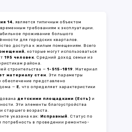
ия 14
, является типичным объектом
овременным требованиям к эксплуатации.
стабильное проживание большого
ённости для городских кварталов.
бство доступа к жилым помещениям. Всего
помещений
, которые могут использоваться
ет
195 человек
. Средний доход семьи из
еристикам района.
рией строительства —
1-515-1819
. Материал
ет материалу стен
. Эти параметры
е обеспечение представлено
 дома —
E
, что определяет характеристики
удована
детскими площадками (Есть)
и
вности. Эти элементы благоустройства
и старшего возраста.
нте указана как:
Исправный
. Статус по
и потребность в проведении ремонтно-