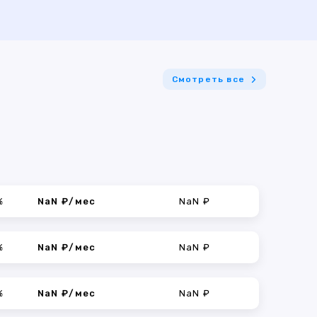
Смотреть все
%
NaN ₽/мес
NaN ₽
%
NaN ₽/мес
NaN ₽
%
NaN ₽/мес
NaN ₽