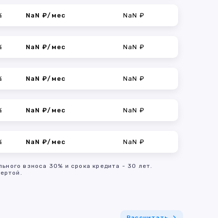
%
NaN ₽/мес
NaN ₽
%
NaN ₽/мес
NaN ₽
%
NaN ₽/мес
NaN ₽
%
NaN ₽/мес
NaN ₽
%
NaN ₽/мес
NaN ₽
льного взноса 30% и срока кредита - 30 лет.
ертой.
Рассчитать