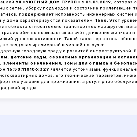
зацией
УК «УЮТНЫЙ ДОМ ГРУПП» с 01.01.2019
, которая 
ных сетей, уборку подъездов и состояние прилегающей 
тивов, поддерживает исправность инженерных систем и
 у дома характеризуются показателем:
1666
. Этот уров
ния объекта относительно транспортных маршрутов, маг
ы трафик обычно повышается за счёт движения жильцов и
изкий уровень активности. Такой характер потока обес
 не создавая чрезмерной шумовой нагрузки.
дартную городскую среду с развитой инфраструктурой. 
лы, детские сады, сервисные организации и остан
, элементы озеленения, зоны для отдыха и безопа
м 16:50:110106:327
является устойчивым, функциональн
огоквартирных домов. Его технические параметры, инже
фортные условия для проживания, а регулярное обслужи
ородской среды.