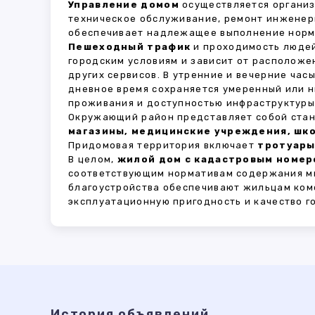
Управление домом
осуществляется органи
техническое обслуживание, ремонт инженер
обеспечивает надлежащее выполнение норма
Пешеходный трафик
и проходимость людей
городским условиям и зависит от расположе
других сервисов. В утренние и вечерние час
дневное время сохраняется умеренный или н
проживания и доступностью инфраструктуры,
Окружающий район представляет собой стан
магазины, медицинские учреждения, шко
Придомовая территория включает
тротуары
В целом,
жилой дом с кадастровым номеро
соответствующим нормативам содержания мн
благоустройства обеспечивают жильцам ком
эксплуатационную пригодность и качество г
История объявлений