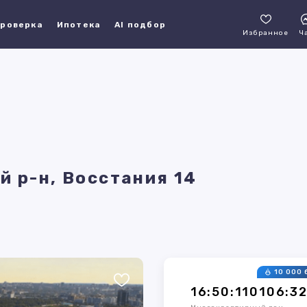
роверка
Ипотека
AI подбор
Избранное
Ч
й р-н, Восстания 14
10 000 
16:50:110106:3