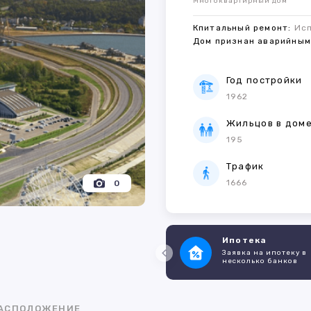
Многоквартирный дом
Кпитальный ремонт:
Ис
Дом признан аварийны
Год постройки
1962
Жильцов в дом
195
Трафик
1666
0
Ипотека
Заявка на ипотеку в
несколько банков
АСПОЛОЖЕНИЕ