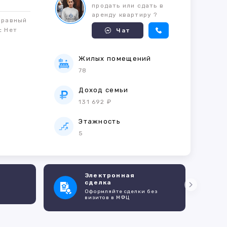
продать или сдать в
аренду квартиру ?
правный
м:
Нет
Чат
Жилых помещений
78
е
Доход семьи
131 692 ₽
Этажность
5
Электронная
сделка
Оформляйте сделки без
визитов в МФЦ