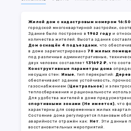
Жилой дом с кадастровым номером 16:50
городской многоквартирной застройки, соот
Здание было построено в
1962 году
и относ
количества жителей. Высота здания состав
Дом оснащён 4 подъездами
, что обеспеч
в доме зарегистрировано
78 жилых помещ
под различные административные, техничес
двух человек составляет
131692 ₽
, что соо
Конструктивные параметры дома
определ
несущих стен:
Иные
, тип перекрытий:
Дерев
обеспечивают зданию устойчивость, прочно
газоснабжением (
Центральное
) и электро
теплосбережения и рациональности использ
Для удобства жителей в доме предусмотре
спортивными зонами (Не имеется)
, что 
характерны для современных жилых квартало
Состояние дома регулируется плановым обс
аварийности отражён как:
Нет
. Эти данные
восстановительных мероприятий.