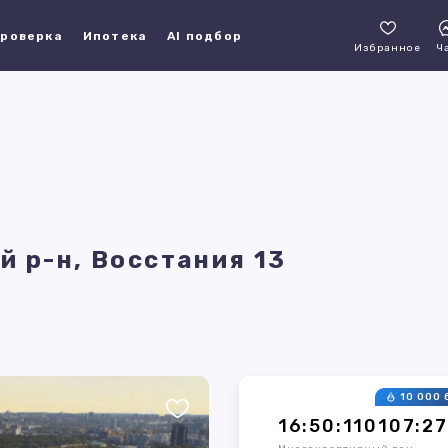
роверка
Ипотека
AI подбор
Избранное
Ч
й р-н, Восстания 13
10 000 
16:50:110107:2