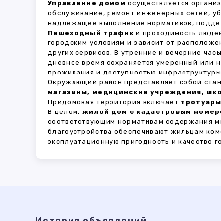
Управление домом
осуществляется органи
обслуживание, ремонт инженерных сетей, у
надлежащее выполнение нормативов, поддер
Пешеходный трафик
и проходимость людей
городским условиям и зависит от расположе
других сервисов. В утренние и вечерние час
дневное время сохраняется умеренный или н
проживания и доступностью инфраструктуры,
Окружающий район представляет собой стан
магазины, медицинские учреждения, шко
Придомовая территория включает
тротуары
В целом,
жилой дом с кадастровым номеро
соответствующим нормативам содержания мн
благоустройства обеспечивают жильцам ком
эксплуатационную пригодность и качество г
История объявлений