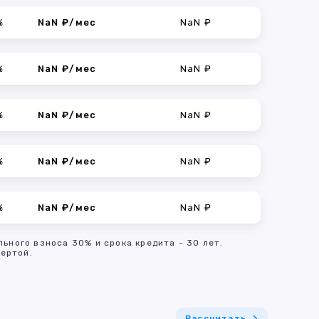
%
NaN ₽/мес
NaN ₽
%
NaN ₽/мес
NaN ₽
%
NaN ₽/мес
NaN ₽
%
NaN ₽/мес
NaN ₽
%
NaN ₽/мес
NaN ₽
льного взноса 30% и срока кредита - 30 лет.
ертой.
Рассчитать