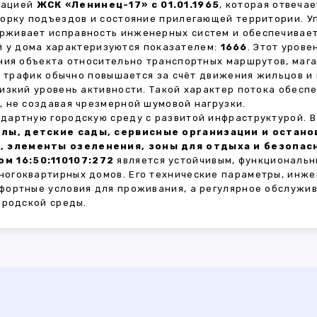
зацией
ЖСК «Ленинец-17» с 01.01.1965
, которая отвеча
борку подъездов и состояние прилегающей территории. 
живает исправность инженерных систем и обеспечивает
 у дома характеризуются показателем:
1666
. Этот уров
ния объекта относительно транспортных маршрутов, маг
ы трафик обычно повышается за счёт движения жильцов и
изкий уровень активности. Такой характер потока обес
 не создавая чрезмерной шумовой нагрузки.
дартную городскую среду с развитой инфраструктурой. 
лы, детские сады, сервисные организации и остан
, элементы озеленения, зоны для отдыха и безопа
м 16:50:110107:272
является устойчивым, функциональн
огоквартирных домов. Его технические параметры, инже
фортные условия для проживания, а регулярное обслужи
ородской среды.