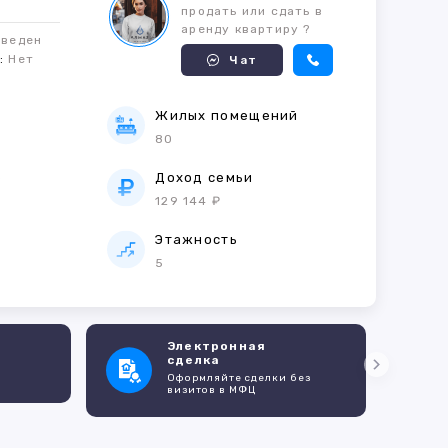
продать или сдать в
аренду квартиру ?
оведен
м:
Нет
Чат
Жилых помещений
80
е
Доход семьи
129 144 ₽
Этажность
5
Электронная
сделка
Оформляйте сделки без
визитов в МФЦ