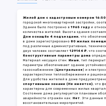
Жилой дом с кадастровым номером 16:50
городской многоквартирной застройки, соот
Здание было построено в
1965 году
и относ
количества жителей. Высота здания состав
Дом оснащён 4 подъездами
, что обеспеч
в доме зарегистрировано
80 жилых помещ
под различные административные, техничес
двух человек составляет
129144 ₽
, что соо
Конструктивные параметры дома
определ
Материал несущих стен:
Иные
, тип перекры
параметры обеспечивают зданию устойчивос
газоснабжением (
Центральное
) и электро
характеристики теплосбережения и рациона
Для удобства жителей в доме предусмотре
спортивными зонами (Не имеется)
, что 
характерны для современных жилых квартало
Состояние дома регулируется плановым обс
аварийности отражён как:
Нет
. Эти данные
восстановительных мероприятий.