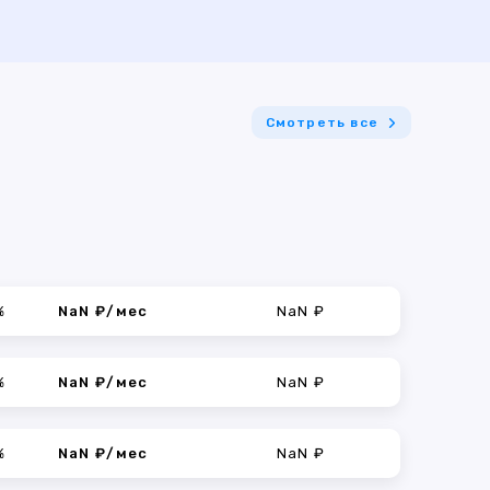
Смотреть все
%
NaN ₽/мес
NaN ₽
%
NaN ₽/мес
NaN ₽
%
NaN ₽/мес
NaN ₽