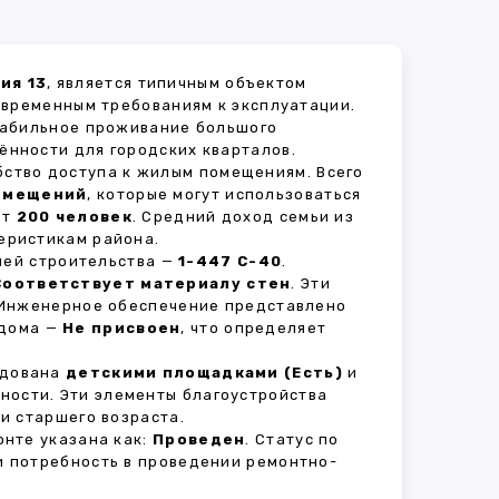
ия 13
, является типичным объектом
овременным требованиям к эксплуатации.
стабильное проживание большого
ённости для городских кварталов.
бство доступа к жилым помещениям. Всего
омещений
, которые могут использоваться
ет
200 человек
. Средний доход семьи из
еристикам района.
рией строительства —
1-447 С-40
.
Соответствует материалу стен
. Эти
 Инженерное обеспечение представлено
 дома —
Не присвоен
, что определяет
удована
детскими площадками (Есть)
и
вности. Эти элементы благоустройства
и старшего возраста.
нте указана как:
Проведен
. Статус по
и потребность в проведении ремонтно-