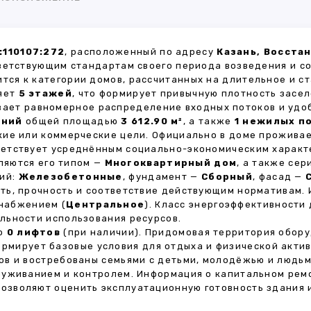
:110107:272
, расположенный по адресу
Казань, Восстан
ветствующим стандартам своего периода возведения и с
ится к категории домов, рассчитанных на длительное и 
ляет
5 этажей
, что формирует привычную плотность засел
ивает равномерное распределение входных потоков и удо
ений
общей площадью
3 612.90 м²
, а также
1 нежилых п
кие или коммерческие цели. Официально в доме прожива
тветствует усреднённым социально-экономическим характ
яются его типом —
Многоквартирный дом
, а также се
тий:
Железобетонные
, фундамент —
Сборный
, фасад —
ть, прочность и соответствие действующим нормативам.
снабжением (
Центральное
). Класс энергоэффективности
льности использования ресурсов.
но
0 лифтов
(при наличии). Придомовая территория обор
формирует базовые условия для отдыха и физической акти
в и востребованы семьями с детьми, молодёжью и людьм
луживанием и контролем. Информация о капитальном ремо
 позволяют оценить эксплуатационную готовность здания 