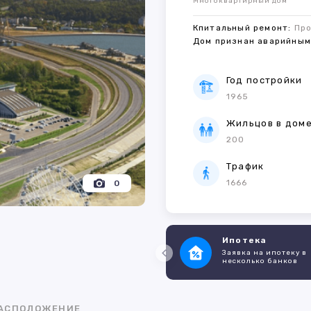
Многоквартирный дом
Кпитальный ремонт:
Пр
Дом признан аварийны
Год постройки
1965
Жильцов в дом
200
Трафик
1666
0
Ипотека
Заявка на ипотеку в
несколько банков
АСПОЛОЖЕНИЕ