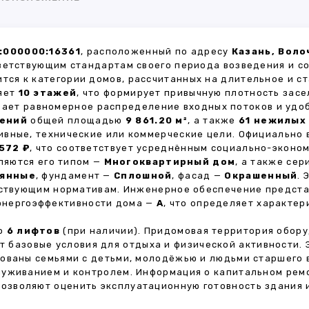
:000000:16361
, расположенный по адресу
Казань, Воло
ветствующим стандартам своего периода возведения и с
ится к категории домов, рассчитанных на длительное и 
ляет
10 этажей
, что формирует привычную плотность засе
ивает равномерное распределение входных потоков и удо
щений
общей площадью
9 861.20 м²
, а также
61 нежилых
ивные, технические или коммерческие цели. Официально
572 ₽
, что соответствует усреднённым социально-эконо
яются его типом —
Многоквартирный дом
, а также се
янные
, фундамент —
Сплошной
, фасад —
Окрашенный
.
ействующим нормативам. Инженерное обеспечение предст
 энергоэффективности дома —
A
, что определяет характе
но
6 лифтов
(при наличии). Придомовая территория обор
ет базовые условия для отдыха и физической активности.
ованы семьями с детьми, молодёжью и людьми старшего 
луживанием и контролем. Информация о капитальном ремо
 позволяют оценить эксплуатационную готовность здания 