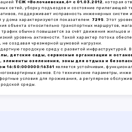
зацией
ТСЖ «Волочаевская,6» с 01.03.2012
, которая о
ных сетей, уборку подъездов и состояние прилегающей 
тивов, поддерживает исправность инженерных систем и
 у дома характеризуются показателем:
7295
. Этот уров
ния объекта относительно транспортных маршрутов, маг
ы трафик обычно повышается за счёт движения жильцов и
изкий уровень активности. Такой характер потока обес
 не создавая чрезмерной шумовой нагрузки.
дартную городскую среду с развитой инфраструктурой. 
лы, детские сады, сервисные организации и остан
, элементы озеленения, зоны для отдыха и безопа
м 16:50:000000:16361
является устойчивым, функциона
огоквартирных домов. Его технические параметры, инже
фортные условия для проживания, а регулярное обслужи
ородской среды.