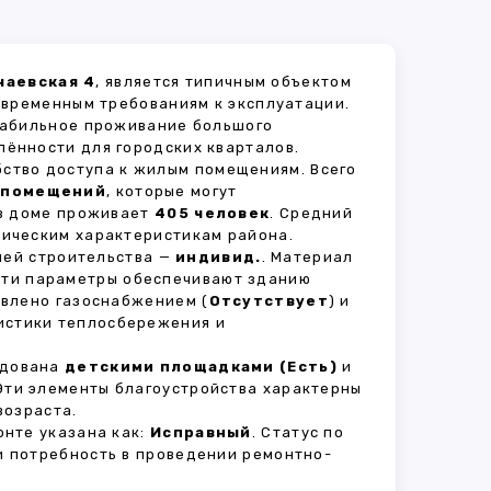
чаевская 4
, является типичным объектом
овременным требованиям к эксплуатации.
стабильное проживание большого
лённости для городских кварталов.
бство доступа к жилым помещениям. Всего
 помещений
, которые могут
 в доме проживает
405 человек
. Средний
мическим характеристикам района.
рией строительства —
индивид.
. Материал
 Эти параметры обеспечивают зданию
авлено газоснабжением (
Отсутствует
) и
ристики теплосбережения и
удована
детскими площадками (Есть)
и
 Эти элементы благоустройства характерны
возраста.
нте указана как:
Исправный
. Статус по
и потребность в проведении ремонтно-