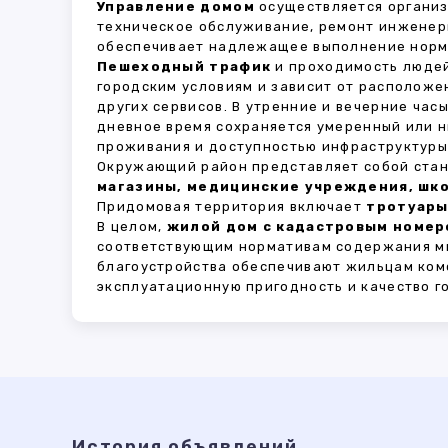
Управление домом
осуществляется органи
техническое обслуживание, ремонт инженер
обеспечивает надлежащее выполнение норма
Пешеходный трафик
и проходимость людей
городским условиям и зависит от расположе
других сервисов. В утренние и вечерние час
дневное время сохраняется умеренный или н
проживания и доступностью инфраструктуры,
Окружающий район представляет собой стан
магазины, медицинские учреждения, шко
Придомовая территория включает
тротуары
В целом,
жилой дом с кадастровым номеро
соответствующим нормативам содержания мн
благоустройства обеспечивают жильцам ком
эксплуатационную пригодность и качество г
История объявлений