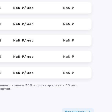
%
NaN ₽/мес
NaN ₽
%
NaN ₽/мес
NaN ₽
%
NaN ₽/мес
NaN ₽
%
NaN ₽/мес
NaN ₽
%
NaN ₽/мес
NaN ₽
льного взноса 30% и срока кредита - 30 лет.
ертой.
Рассчитать