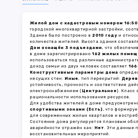
Жилой дом с кадастровым номером 16:50
городской многоквартирной застройки, соот
Здание было построено в
2010 году
и относ
количества жителей. Высота здания состав
Дом оснащён 3 подъездами
, что обеспеч
в доме зарегистрировано
162 жилых поме
использоваться под различные администрат
доход семьи из двух человек составляет
166
Конструктивные параметры дома
определ
несущих стен:
Иные
, тип перекрытий:
Дерев
устойчивость, прочность и соответствие д
электроснабжением (
Центральное
). Класс
рациональности использования ресурсов.
Для удобства жителей в доме предусмотре
спортивными зонами (Есть)
, что формиру
для современных жилых кварталов и востреб
Состояние дома регулируется плановым обс
аварийности отражён как:
Нет
. Эти данные
восстановительных мероприятий.