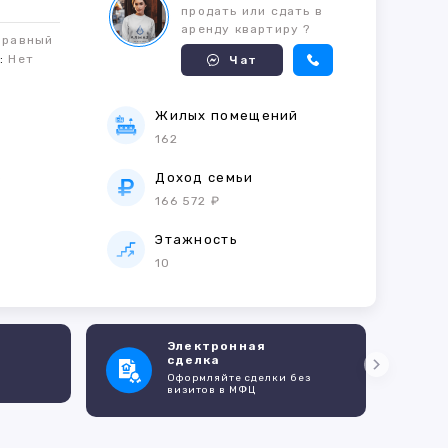
продать или сдать в
аренду квартиру ?
правный
м:
Нет
Чат
Жилых помещений
162
е
Доход семьи
166 572 ₽
Этажность
10
Электронная
сделка
Оформляйте сделки без
визитов в МФЦ