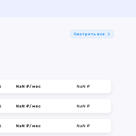
Смотреть все
%
NaN ₽/мес
NaN ₽
%
NaN ₽/мес
NaN ₽
%
NaN ₽/мес
NaN ₽