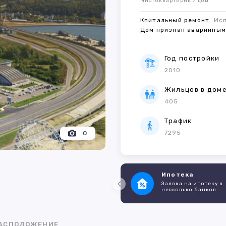
Многоквартирный дом
Кпитальный ремонт:
Ис
Дом признан аварийны
Год постройки
2010
Жильцов в дом
405
Трафик
7295
0
Ипотека
Заявка на ипотеку в
несколько банков
АСПОЛОЖЕНИЕ