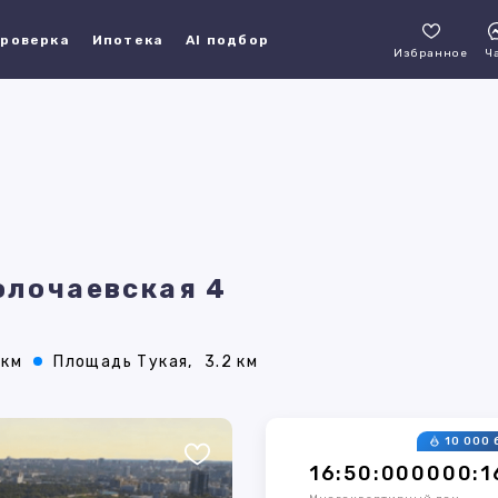
роверка
Ипотека
AI подбор
Избранное
Ч
Волочаевская 4
 км
Площадь Тукая,
3.2 км
10 000 
16:50:000000:1