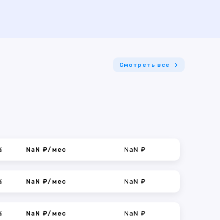
Смотреть все
%
NaN ₽/мес
NaN ₽
%
NaN ₽/мес
NaN ₽
%
NaN ₽/мес
NaN ₽