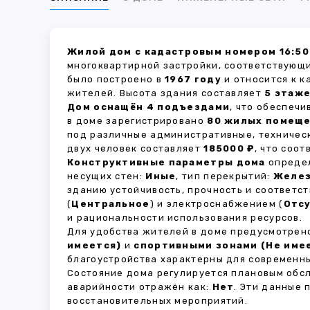
Жилой дом с кадастровым номером 16:50:
многоквартирной застройки, соответствующи
было построено в
1967 году
и относится к к
жителей. Высота здания составляет
5 этаж
Дом оснащён 4 подъездами
, что обеспеч
в доме зарегистрировано
80 жилых помещ
под различные административные, техничес
двух человек составляет
185000 ₽
, что соо
Конструктивные параметры дома
определ
несущих стен:
Иные
, тип перекрытий:
Желе
зданию устойчивость, прочность и соответ
(
Центральное
) и электроснабжением (
Отс
и рациональности использования ресурсов.
Для удобства жителей в доме предусмотре
имеется)
и
спортивными зонами (Не име
благоустройства характерны для современны
Состояние дома регулируется плановым обс
аварийности отражён как:
Нет
. Эти данные
восстановительных мероприятий.