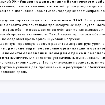
зацией
УК «Управляющая компания Вахитовского район
живание, ремонт инженерных сетей, уборку подъездов и 
жащее выполнение нормативов, поддерживает исправнос
 у дома характеризуются показателем:
2962
. Этот уров
ния объекта относительно транспортных маршрутов, маг
ы трафик обычно повышается за счёт движения жильцов и
изкий уровень активности. Такой характер потока обес
 не создавая чрезмерной шумовой нагрузки.
дартную городскую среду с развитой инфраструктурой. 
лы, детские сады, сервисные организации и остан
, элементы озеленения, зоны для отдыха и безопа
м 16:50:011110:74
является устойчивым, функциональны
огоквартирных домов. Его технические параметры, инже
фортные условия для проживания, а регулярное обслужи
ородской среды.