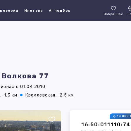
роверка
Ипотека
AI подбор
Избранное
Ч
 Волкова 77
йона» с 01.04.2010
,
1.3 км
Кремлевская,
2.5 км
10 000 
16:50:011110:74