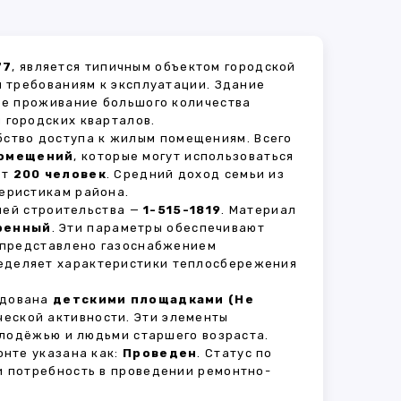
77
, является типичным объектом городской
 требованиям к эксплуатации. Здание
ное проживание большого количества
 городских кварталов.
бство доступа к жилым помещениям. Всего
помещений
, которые могут использоваться
ет
200 человек
. Средний доход семьи из
еристикам района.
рией строительства —
1-515-1819
. Материал
ренный
. Эти параметры обеспечивают
 представлено газоснабжением
ределяет характеристики теплосбережения
удована
детскими площадками (Не
ческой активности. Эти элементы
олодёжью и людьми старшего возраста.
нте указана как:
Проведен
. Статус по
и потребность в проведении ремонтно-