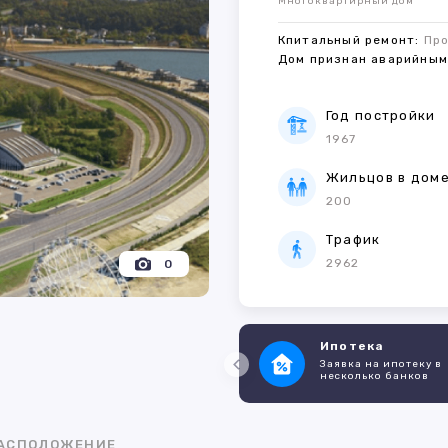
Многоквартирный дом
Кпитальный ремонт:
Пр
Дом признан аварийны
Год постройки
1967
Жильцов в дом
200
Трафик
2962
0
Ипотека
Заявка на ипотеку в
несколько банков
АСПОЛОЖЕНИЕ