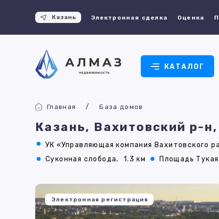
Казань
Электронная сделка
Оценка
П
КАТАЛОГ
Главная
База домов
Казань, Вахитовский р-н,
УК «Управляющая компания Вахитовского ра
Суконная слобода,
1.3 км
Площадь Тукая
Электронная регистрация