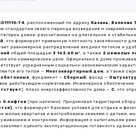
011110:74
, расположенный по адресу
Казань, Волкова 
м стандартам своего периода возведения и современным
атегории домов, рассчитанных на длительное и стабиль
ей
, что формирует привычную плотность заселённости для
ивает равномерное распределение входных потоков и удо
ений
общей площадью
3 163.60 м²
, а также
2 нежилых 
кие или коммерческие цели. Официально в доме прожива
тветствует усреднённым социально-экономическим характ
яются его типом —
Многоквартирный дом
, а также се
зобетонные
, фундамент —
Сборный
, фасад —
Оштукату
ствие действующим нормативам. Инженерное обеспечение
утствует
). Класс энергоэффективности дома —
C
, что оп
но
0 лифтов
(при наличии). Придомовая территория обор
ется)
, что формирует базовые условия для отдыха и физи
х жилых кварталов и востребованы семьями с детьми, м
луживанием и контролем. Информация о капитальном ремо
 позволяют оценить эксплуатационную готовность здания 