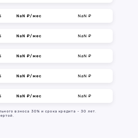
%
NaN ₽/мес
NaN ₽
%
NaN ₽/мес
NaN ₽
%
NaN ₽/мес
NaN ₽
%
NaN ₽/мес
NaN ₽
%
NaN ₽/мес
NaN ₽
льного взноса 30% и срока кредита - 30 лет.
ертой.