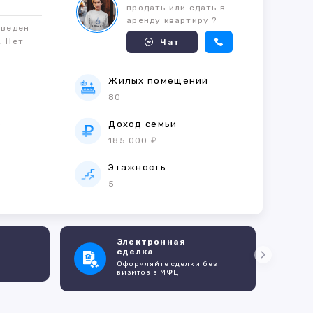
продать или сдать в
аренду квартиру ?
оведен
м:
Нет
Чат
Жилых помещений
80
е
Доход семьи
185 000 ₽
Этажность
5
Электронная
сделка
Оформляйте сделки без
визитов в МФЦ