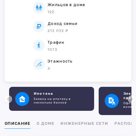
Жильцов в доме
122
Доход семьи
213 092 ₽
Трафик
1073
Этажность
6
Ипотека
Элек
сдел
Заявка на ипотеку в
несколько банков
Оформл
визито
ОПИСАНИЕ
О ДОМЕ
ИНЖЕНЕРНЫЕ СЕТИ
РАСПОЛ