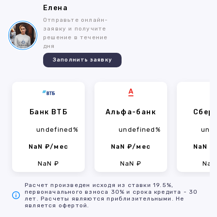
Елена
Отправьте онлайн-
заявку и получите
решение в течение
дня
Заполнить заявку
Банк ВТБ
Альфа-банк
Сбер
undefined%
undefined%
und
NaN ₽/мес
NaN ₽/мес
NaN ₽
NaN ₽
NaN ₽
NaN
Расчет произведен исходя из ставки 19.5%,
первоначального взноса 30% и срока кредита - 30
лет. Расчеты являются приблизительными. Не
является офертой.