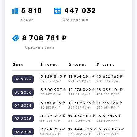
5 810
447 032
Домов
Объявлений
8 708 781 ₽
Средняя цена
Дата
1-комн.
2-комн.
3-комн.
8 929 843 ₽
11 964 284 ₽
15 652 163 ₽
06.2026
87 547 ₽/м²
221 561 ₽/м²
200 669 ₽/м²
8 800 907 ₽
12 278 029 ₽
18 053 101 ₽
05.2026
86 283 ₽/м²
227 371 ₽/м²
231 450 ₽/м²
8 787 603 ₽
12 309 773 ₽
17 759 123 ₽
04.2026
86 153 ₽/м²
227 959 ₽/м²
227 681 ₽/м²
8 979 523 ₽
12 474 200 ₽
16 677 129 ₽
03.2026
88 035 ₽/м²
231 004 ₽/м²
213 809 ₽/м²
9 664 915 ₽
12 444 385 ₽
16 593 065 ₽
02.2026
94 754 ₽/м²
230 452 ₽/м²
212 732 ₽/м²