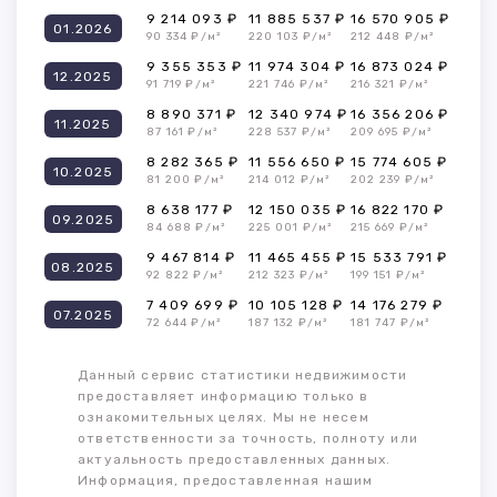
9 214 093 ₽
11 885 537 ₽
16 570 905 ₽
01.2026
90 334 ₽/м²
220 103 ₽/м²
212 448 ₽/м²
9 355 353 ₽
11 974 304 ₽
16 873 024 ₽
12.2025
91 719 ₽/м²
221 746 ₽/м²
216 321 ₽/м²
8 890 371 ₽
12 340 974 ₽
16 356 206 ₽
11.2025
87 161 ₽/м²
228 537 ₽/м²
209 695 ₽/м²
8 282 365 ₽
11 556 650 ₽
15 774 605 ₽
10.2025
81 200 ₽/м²
214 012 ₽/м²
202 239 ₽/м²
8 638 177 ₽
12 150 035 ₽
16 822 170 ₽
09.2025
84 688 ₽/м²
225 001 ₽/м²
215 669 ₽/м²
9 467 814 ₽
11 465 455 ₽
15 533 791 ₽
08.2025
92 822 ₽/м²
212 323 ₽/м²
199 151 ₽/м²
7 409 699 ₽
10 105 128 ₽
14 176 279 ₽
07.2025
72 644 ₽/м²
187 132 ₽/м²
181 747 ₽/м²
Данный сервис статистики недвижимости
предоставляет информацию только в
ознакомительных целях. Мы не несем
ответственности за точность, полноту или
актуальность предоставленных данных.
Информация, предоставленная нашим