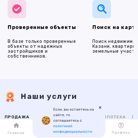
Проверенные объекты
Поиск на карт
В базе только проверенные
Поиск недвижимос
объекты от надежных
Казани, квартиры,
застройщиков и
земельные участки
собственников.
Наши услуги
×
Если, вы остаетесь на
сайте, то
ПРОДАЖА
АРЕНДА
НОВОСТРОЙКИ
ИПОТЕКА
ПР
соглашаетесь с
политикой
конфиденциальности
Каталог
Избранное
Профиль
Главная
ВТОРИЧНАЯ
НОВОСТРОЙКИ