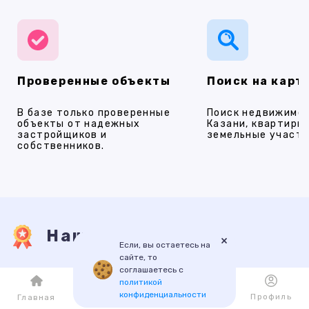
Проверенные объекты
Поиск на карт
В базе только проверенные
Поиск недвижимос
объекты от надежных
Казани, квартиры,
застройщиков и
земельные участки
собственников.
Наши услуги
×
Если, вы остаетесь на
сайте, то
соглашаетесь с
ПРОДАЖА
АРЕНДА
НОВОСТРОЙКИ
ИПОТЕКА
ПР
политикой
конфиденциальности
Каталог
Избранное
Профиль
Главная