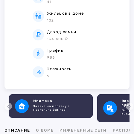
41
Жильцов в доме
102
Доход семьи
134 400 ₽
Трафик
986
Этажность
9
Ипотека
Элек
сдел
Заявка на ипотеку в
несколько банков
Оформл
визито
ОПИСАНИЕ
О ДОМЕ
ИНЖЕНЕРНЫЕ СЕТИ
РАСПОЛ