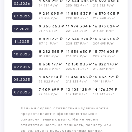
9 664 915 ₽
12 444 385 ₽
16 593 065 ₽
02.2026
94 754 ₽/м²
230 452 ₽/м²
212 732 ₽/м²
9 214 093 ₽
11 885 537 ₽
16 570 905 ₽
01.2026
90 334 ₽/м²
220 103 ₽/м²
212 448 ₽/м²
9 355 353 ₽
11 974 304 ₽
16 873 024 ₽
12.2025
91 719 ₽/м²
221 746 ₽/м²
216 321 ₽/м²
8 890 371 ₽
12 340 974 ₽
16 356 206 ₽
11.2025
87 161 ₽/м²
228 537 ₽/м²
209 695 ₽/м²
8 282 365 ₽
11 556 650 ₽
15 774 605 ₽
10.2025
81 200 ₽/м²
214 012 ₽/м²
202 239 ₽/м²
8 638 177 ₽
12 150 035 ₽
16 822 170 ₽
09.2025
84 688 ₽/м²
225 001 ₽/м²
215 669 ₽/м²
9 467 814 ₽
11 465 455 ₽
15 533 791 ₽
08.2025
92 822 ₽/м²
212 323 ₽/м²
199 151 ₽/м²
7 409 699 ₽
10 105 128 ₽
14 176 279 ₽
07.2025
72 644 ₽/м²
187 132 ₽/м²
181 747 ₽/м²
Данный сервис статистики недвижимости
предоставляет информацию только в
ознакомительных целях. Мы не несем
ответственности за точность, полноту или
актуальность предоставленных данных.