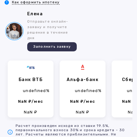
Как оформить ипотеку
Елена
Отправьте онлайн-
заявку и получите
решение в течение
дня
Заполнить заявку
Банк ВТБ
Альфа-банк
Сбер
undefined%
undefined%
und
NaN ₽/мес
NaN ₽/мес
NaN ₽
NaN ₽
NaN ₽
NaN
Расчет произведен исходя из ставки 19.5%,
первоначального взноса 30% и срока кредита - 30
лет. Расчеты являются приблизительными. Не