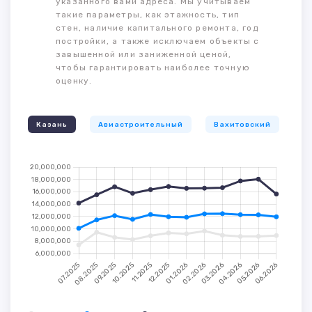
указанного вами адреса. Мы учитываем
такие параметры, как этажность, тип
стен, наличие капитального ремонта, год
постройки, а также исключаем объекты с
завышенной или заниженной ценой,
чтобы гарантировать наиболее точную
оценку.
Казань
Авиастроительный
Вахитовский
К