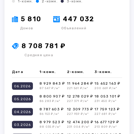
1-комн.
2-комн.
3-комн.
5 810
447 032
Домов
Объявлений
8 708 781 ₽
Средняя цена
Дата
1-комн.
2-комн.
3-комн.
8 929 843 ₽
11 964 284 ₽
15 652 163 ₽
06.2026
87 547 ₽/м²
221 561 ₽/м²
200 669 ₽/м²
8 800 907 ₽
12 278 029 ₽
18 053 101 ₽
05.2026
86 283 ₽/м²
227 371 ₽/м²
231 450 ₽/м²
8 787 603 ₽
12 309 773 ₽
17 759 123 ₽
04.2026
86 153 ₽/м²
227 959 ₽/м²
227 681 ₽/м²
8 979 523 ₽
12 474 200 ₽
16 677 129 ₽
03.2026
88 035 ₽/м²
231 004 ₽/м²
213 809 ₽/м²