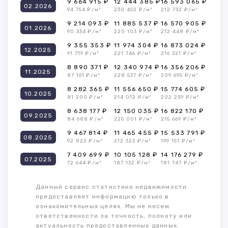
9 664 915 ₽
12 444 385 ₽
16 593 065 ₽
02.2026
94 754 ₽/м²
230 452 ₽/м²
212 732 ₽/м²
9 214 093 ₽
11 885 537 ₽
16 570 905 ₽
01.2026
90 334 ₽/м²
220 103 ₽/м²
212 448 ₽/м²
9 355 353 ₽
11 974 304 ₽
16 873 024 ₽
12.2025
91 719 ₽/м²
221 746 ₽/м²
216 321 ₽/м²
8 890 371 ₽
12 340 974 ₽
16 356 206 ₽
11.2025
87 161 ₽/м²
228 537 ₽/м²
209 695 ₽/м²
8 282 365 ₽
11 556 650 ₽
15 774 605 ₽
10.2025
81 200 ₽/м²
214 012 ₽/м²
202 239 ₽/м²
8 638 177 ₽
12 150 035 ₽
16 822 170 ₽
09.2025
84 688 ₽/м²
225 001 ₽/м²
215 669 ₽/м²
9 467 814 ₽
11 465 455 ₽
15 533 791 ₽
08.2025
92 822 ₽/м²
212 323 ₽/м²
199 151 ₽/м²
7 409 699 ₽
10 105 128 ₽
14 176 279 ₽
07.2025
72 644 ₽/м²
187 132 ₽/м²
181 747 ₽/м²
Данный сервис статистики недвижимости
предоставляет информацию только в
ознакомительных целях. Мы не несем
ответственности за точность, полноту или
актуальность предоставленных данных.