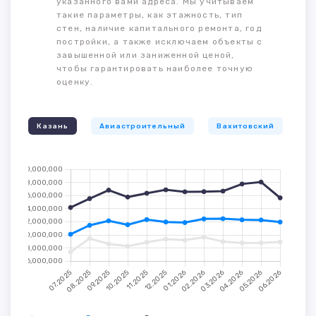
указанного вами адреса. Мы учитываем
такие параметры, как этажность, тип
стен, наличие капитального ремонта, год
постройки, а также исключаем объекты с
завышенной или заниженной ценой,
чтобы гарантировать наиболее точную
оценку.
Казань
Авиастроительный
Вахитовский
К