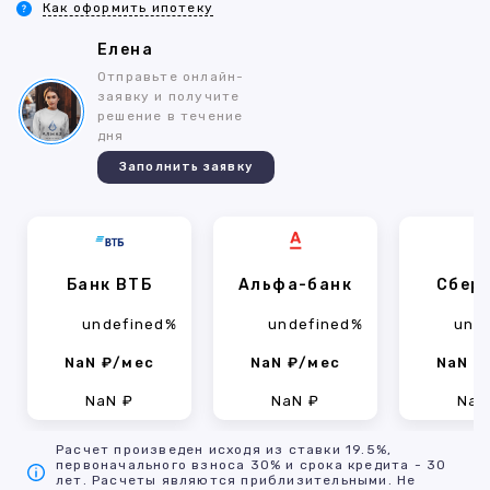
Как оформить ипотеку
Елена
Отправьте онлайн-
заявку и получите
решение в течение
дня
Заполнить заявку
Банк ВТБ
Альфа-банк
Сбер
undefined%
undefined%
und
NaN ₽/мес
NaN ₽/мес
NaN ₽
NaN ₽
NaN ₽
NaN
Расчет произведен исходя из ставки 19.5%,
первоначального взноса 30% и срока кредита - 30
лет. Расчеты являются приблизительными. Не