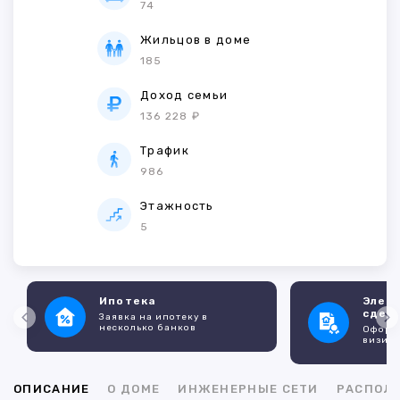
74
Жильцов в доме
185
Доход семьи
136 228 ₽
Трафик
986
Этажность
5
Ипотека
Элек
сдел
Заявка на ипотеку в
несколько банков
Оформл
визито
ОПИСАНИЕ
О ДОМЕ
ИНЖЕНЕРНЫЕ СЕТИ
РАСПОЛ