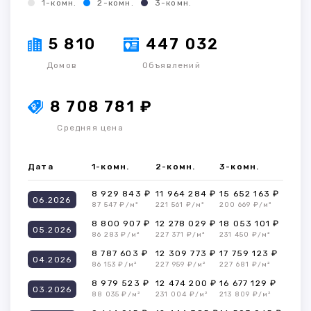
1-комн.
2-комн.
3-комн.
5 810
447 032
Домов
Объявлений
8 708 781 ₽
Средняя цена
Дата
1-комн.
2-комн.
3-комн.
8 929 843 ₽
11 964 284 ₽
15 652 163 ₽
06.2026
87 547 ₽/м²
221 561 ₽/м²
200 669 ₽/м²
8 800 907 ₽
12 278 029 ₽
18 053 101 ₽
05.2026
86 283 ₽/м²
227 371 ₽/м²
231 450 ₽/м²
8 787 603 ₽
12 309 773 ₽
17 759 123 ₽
04.2026
86 153 ₽/м²
227 959 ₽/м²
227 681 ₽/м²
8 979 523 ₽
12 474 200 ₽
16 677 129 ₽
03.2026
88 035 ₽/м²
231 004 ₽/м²
213 809 ₽/м²