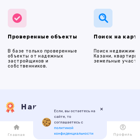
Проверенные объекты
Поиск на карт
В базе только проверенные
Поиск недвижимос
объекты от надежных
Казани, квартиры,
застройщиков и
земельные участки
собственников.
Наши услуги
×
Если, вы остаетесь на
сайте, то
соглашаетесь с
ПРОДАЖА
АРЕНДА
НОВОСТРОЙКИ
ИПОТЕКА
ПР
политикой
конфиденциальности
Каталог
Избранное
Профиль
Главная