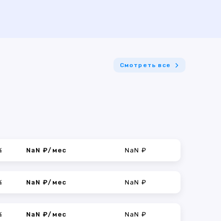
Смотреть все
%
NaN ₽/мес
NaN ₽
%
NaN ₽/мес
NaN ₽
%
NaN ₽/мес
NaN ₽