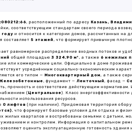
:080212:66
, расположенный по адресу
Казань, Владими
ойки, соответствующим стандартам своего периода возве
1 году
и относится к категории домов, рассчитанных на 
ия составляет
5 этажей
, что формирует привычную плотн
ивает равномерное распределение входных потоков и удо
ений
общей площадью
3 324.90 м²
, а также
6 нежилых 
кие или коммерческие цели. Официально в доме прожива
тветствует усреднённым социально-экономическим харак
яются его типом —
Многоквартирный дом
, а также се
Железобетонные
, фундамент —
Ленточный
, фасад —
С
ть, прочность и соответствие действующим нормативам.
снабжением (
Центральное
). Класс энергоэффективности
льности использования ресурсов.
но
0 лифтов
(при наличии). Придомовая территория обор
ется)
, что формирует базовые условия для отдыха и физи
х жилых кварталов и востребованы семьями с детьми, м
луживанием и контролем. Информация о капитальном ремо
 позволяют оценить эксплуатационную готовность здания 