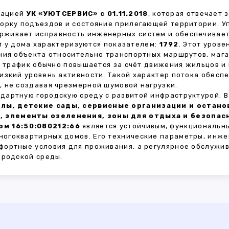
зацией
УК «УЮТСЕРВИС» с 01.11.2018
, которая отвечает
борку подъездов и состояние прилегающей территории. 
живает исправность инженерных систем и обеспечивает
 у дома характеризуются показателем:
1792
. Этот уров
ния объекта относительно транспортных маршрутов, маг
ы трафик обычно повышается за счёт движения жильцов и
изкий уровень активности. Такой характер потока обес
 не создавая чрезмерной шумовой нагрузки.
дартную городскую среду с развитой инфраструктурой. 
лы, детские сады, сервисные организации и остан
, элементы озеленения, зоны для отдыха и безопа
м 16:50:080212:66
является устойчивым, функциональн
огоквартирных домов. Его технические параметры, инже
фортные условия для проживания, а регулярное обслужи
ородской среды.