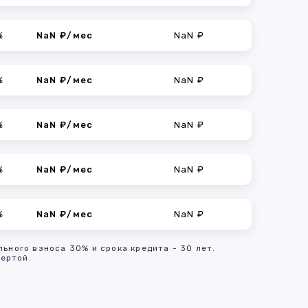
%
NaN ₽/мес
NaN ₽
%
NaN ₽/мес
NaN ₽
%
NaN ₽/мес
NaN ₽
%
NaN ₽/мес
NaN ₽
%
NaN ₽/мес
NaN ₽
льного взноса 30% и срока кредита - 30 лет.
ертой.