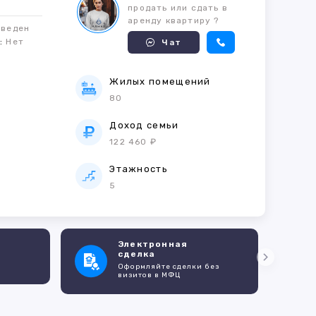
продать или сдать в
аренду квартиру ?
оведен
м:
Нет
Чат
Жилых помещений
80
е
Доход семьи
122 460 ₽
Этажность
5
Электронная
сделка
Оформляйте сделки без
визитов в МФЦ