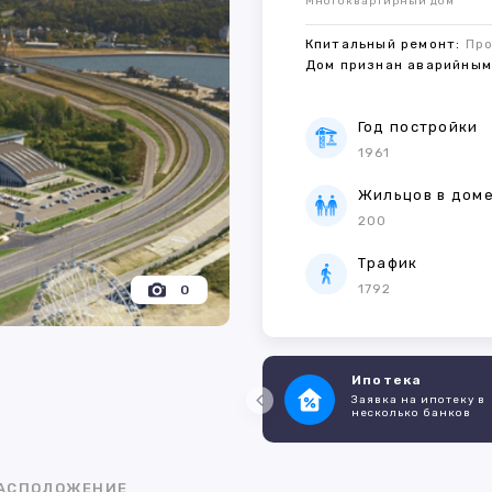
Многоквартирный дом
Кпитальный ремонт:
Пр
Дом признан аварийны
Год постройки
1961
Жильцов в дом
200
Трафик
1792
0
Ипотека
Заявка на ипотеку в
несколько банков
АСПОЛОЖЕНИЕ