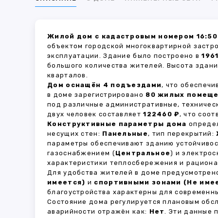
Жилой дом с кадастровым номером 16:50
объектом городской многоквартирной застр
эксплуатации. Здание было построено в
196
большого количества жителей. Высота здан
кварталов.
Дом оснащён 4 подъездами
, что обеспеч
в доме зарегистрировано
80 жилых помещ
под различные административные, техничес
двух человек составляет
122460 ₽
, что соо
Конструктивные параметры дома
определ
несущих стен:
Панельные
, тип перекрытий:
параметры обеспечивают зданию устойчивос
газоснабжением (
Центральное
) и электро
характеристики теплосбережения и рациона
Для удобства жителей в доме предусмотре
имеется)
и
спортивными зонами (Не име
благоустройства характерны для современны
Состояние дома регулируется плановым обс
аварийности отражён как:
Нет
. Эти данные