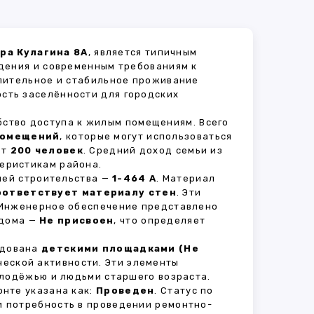
ра Кулагина 8А
, является типичным
дения и современным требованиям к
длительное и стабильное проживание
ость заселённости для городских
бство доступа к жилым помещениям. Всего
помещений
, которые могут использоваться
ет
200 человек
. Средний доход семьи из
теристикам района.
рией строительства —
1-464 А
. Материал
оответствует материалу стен
. Эти
 Инженерное обеспечение представлено
 дома —
Не присвоен
, что определяет
удована
детскими площадками (Не
ческой активности. Эти элементы
олодёжью и людьми старшего возраста.
нте указана как:
Проведен
. Статус по
и потребность в проведении ремонтно-