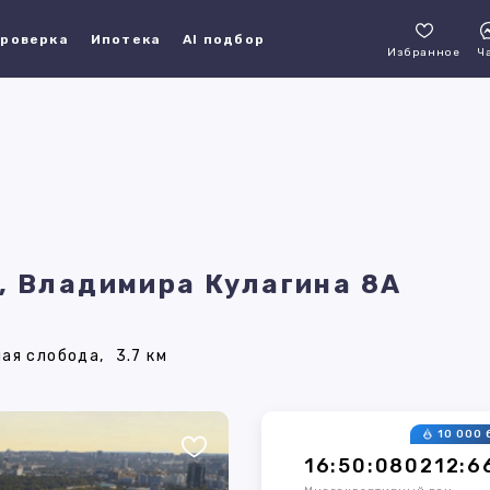
роверка
Ипотека
AI подбор
Избранное
Ч
, Владимира Кулагина 8А
ая слобода,
3.7 км
10 000 
16:50:080212:6