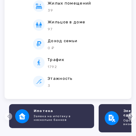
Жилых помещений
39
Жильцов в доме
97
Доход семьи
0 ₽
Трафик
1792
Этажность
3
Ипотека
Элек
сдел
Заявка на ипотеку в
несколько банков
Оформл
визито