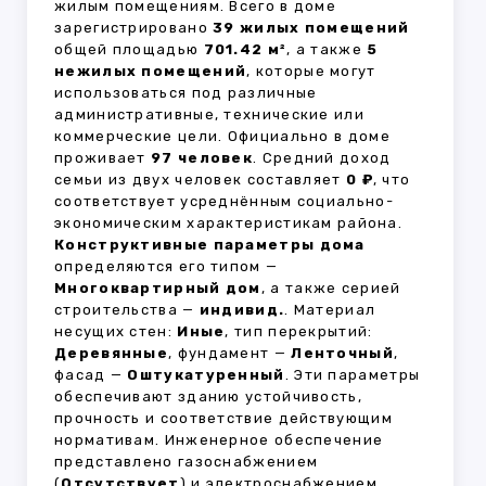
жилым помещениям. Всего в доме
зарегистрировано
39 жилых помещений
общей площадью
701.42 м²
, а также
5
нежилых помещений
, которые могут
использоваться под различные
административные, технические или
коммерческие цели. Официально в доме
проживает
97 человек
. Средний доход
семьи из двух человек составляет
0 ₽
, что
соответствует усреднённым социально-
экономическим характеристикам района.
Конструктивные параметры дома
определяются его типом —
Многоквартирный дом
, а также серией
строительства —
индивид.
. Материал
несущих стен:
Иные
, тип перекрытий:
Деревянные
, фундамент —
Ленточный
,
фасад —
Оштукатуренный
. Эти параметры
обеспечивают зданию устойчивость,
прочность и соответствие действующим
нормативам. Инженерное обеспечение
представлено газоснабжением
(
Отсутствует
) и электроснабжением