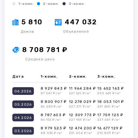
1-комн.
2-комн.
3-комн.
5 810
447 032
Домов
Объявлений
8 708 781 ₽
Средняя цена
Дата
1-комн.
2-комн.
3-комн.
8 929 843 ₽
11 964 284 ₽
15 652 163 ₽
06.2026
87 547 ₽/м²
221 561 ₽/м²
200 669 ₽/м²
8 800 907 ₽
12 278 029 ₽
18 053 101 ₽
05.2026
86 283 ₽/м²
227 371 ₽/м²
231 450 ₽/м²
8 787 603 ₽
12 309 773 ₽
17 759 123 ₽
04.2026
86 153 ₽/м²
227 959 ₽/м²
227 681 ₽/м²
8 979 523 ₽
12 474 200 ₽
16 677 129 ₽
03.2026
88 035 ₽/м²
231 004 ₽/м²
213 809 ₽/м²