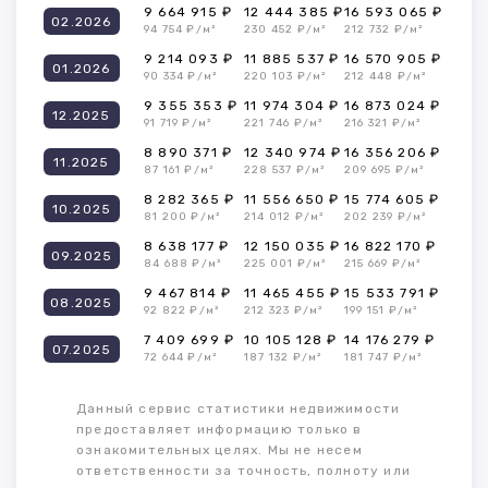
9 664 915 ₽
12 444 385 ₽
16 593 065 ₽
02.2026
94 754 ₽/м²
230 452 ₽/м²
212 732 ₽/м²
9 214 093 ₽
11 885 537 ₽
16 570 905 ₽
01.2026
90 334 ₽/м²
220 103 ₽/м²
212 448 ₽/м²
9 355 353 ₽
11 974 304 ₽
16 873 024 ₽
12.2025
91 719 ₽/м²
221 746 ₽/м²
216 321 ₽/м²
8 890 371 ₽
12 340 974 ₽
16 356 206 ₽
11.2025
87 161 ₽/м²
228 537 ₽/м²
209 695 ₽/м²
8 282 365 ₽
11 556 650 ₽
15 774 605 ₽
10.2025
81 200 ₽/м²
214 012 ₽/м²
202 239 ₽/м²
8 638 177 ₽
12 150 035 ₽
16 822 170 ₽
09.2025
84 688 ₽/м²
225 001 ₽/м²
215 669 ₽/м²
9 467 814 ₽
11 465 455 ₽
15 533 791 ₽
08.2025
92 822 ₽/м²
212 323 ₽/м²
199 151 ₽/м²
7 409 699 ₽
10 105 128 ₽
14 176 279 ₽
07.2025
72 644 ₽/м²
187 132 ₽/м²
181 747 ₽/м²
Данный сервис статистики недвижимости
предоставляет информацию только в
ознакомительных целях. Мы не несем
ответственности за точность, полноту или