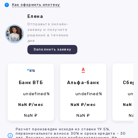
Как оформить ипотеку
Елена
Отправьте онлайн-
заявку и получите
решение в течение
дня
Заполнить заявку
Банк ВТБ
Альфа-банк
Сбер
undefined%
undefined%
und
NaN ₽/мес
NaN ₽/мес
NaN ₽
NaN ₽
NaN ₽
NaN
Расчет произведен исходя из ставки 19.5%,
первоначального взноса 30% и срока кредита - 30
лет. Расчеты являются приблизительными. Не