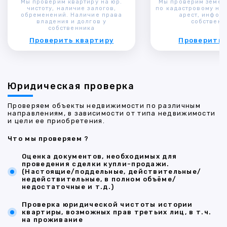
Мы проверим квартиру на юр.
Мы проверим земел
чистоту, наличие залогов,
по кадастровому ном
обременений. Наличие права
арест, инфор
владения и долгов у
собственн
собственника
Проверить квартиру
Проверить 
Юридическая проверка
Проверяем объекты недвижимости по различным
направлениям, в зависимости от типа недвижимости
и цели ее приобретения.
Что мы проверяем ?
Оценка документов, необходимых для
проведения сделки купли-продажи.
(Настоящие/поддельные, действительные/
недействительные, в полном объёме/
недостаточные и т.д.)
Проверка юридической чистоты истории
квартиры, возможных прав третьих лиц, в т.ч.
на проживание