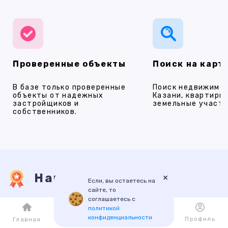
Проверенные объекты
Поиск на карт
В базе только проверенные
Поиск недвижимос
объекты от надежных
Казани, квартиры,
застройщиков и
земельные участки
собственников.
Наши услуги
×
Если, вы остаетесь на
сайте, то
соглашаетесь с
политикой
ПРОДАЖА
АРЕНДА
НОВОСТРОЙКИ
ИПОТЕКА
ПР
конфиденциальности
Каталог
Избранное
Профиль
Главная