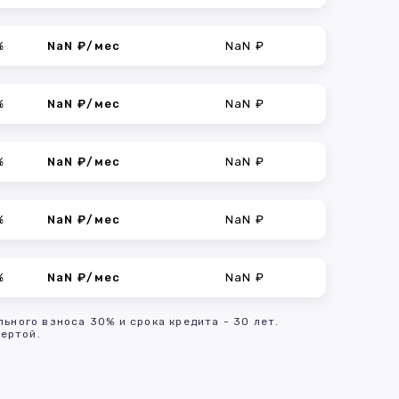
%
NaN ₽/мес
NaN ₽
%
NaN ₽/мес
NaN ₽
%
NaN ₽/мес
NaN ₽
%
NaN ₽/мес
NaN ₽
%
NaN ₽/мес
NaN ₽
льного взноса 30% и срока кредита - 30 лет.
ертой.