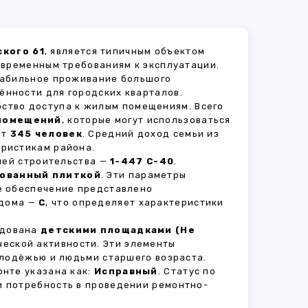
ского 61
, является типичным объектом
овременным требованиям к эксплуатации.
стабильное проживание большого
ённости для городских кварталов.
бство доступа к жилым помещениям. Всего
 помещений
, которые могут использоваться
ет
345 человек
. Средний доход семьи из
еристикам района.
рией строительства —
1-447 С-40
.
ованный плиткой
. Эти параметры
е обеспечение представлено
 дома —
C
, что определяет характеристики
удована
детскими площадками (Не
ческой активности. Эти элементы
олодёжью и людьми старшего возраста.
нте указана как:
Исправный
. Статус по
и потребность в проведении ремонтно-