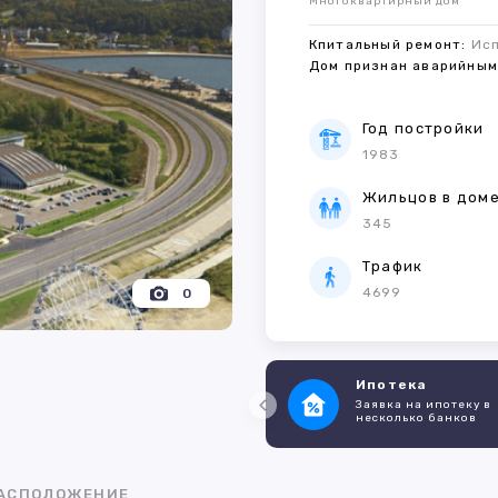
Многоквартирный дом
Кпитальный ремонт:
Ис
Дом признан аварийны
Год постройки
1983
Жильцов в дом
345
Трафик
4699
0
Ипотека
Заявка на ипотеку в
несколько банков
АСПОЛОЖЕНИЕ