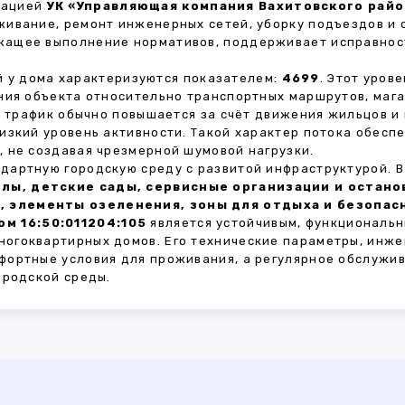
зацией
УК «Управляющая компания Вахитовского район
живание, ремонт инженерных сетей, уборку подъездов и 
жащее выполнение нормативов, поддерживает исправнос
 у дома характеризуются показателем:
4699
. Этот уров
ния объекта относительно транспортных маршрутов, маг
ы трафик обычно повышается за счёт движения жильцов и
изкий уровень активности. Такой характер потока обес
 не создавая чрезмерной шумовой нагрузки.
дартную городскую среду с развитой инфраструктурой. 
лы, детские сады, сервисные организации и остан
, элементы озеленения, зоны для отдыха и безопа
м 16:50:011204:105
является устойчивым, функциональн
огоквартирных домов. Его технические параметры, инже
фортные условия для проживания, а регулярное обслужи
ородской среды.