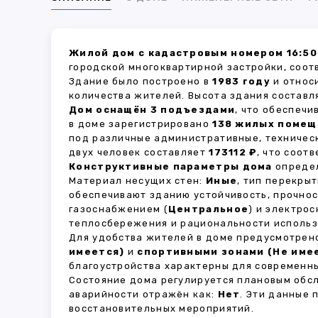
Жилой дом с кадастровым номером 16:50
городской многоквартирной застройки, соот
Здание было построено в
1983 году
и относ
количества жителей. Высота здания состав
Дом оснащён 3 подъездами
, что обеспеч
в доме зарегистрировано
138 жилых поме
под различные административные, техничес
двух человек составляет
173112 ₽
, что соот
Конструктивные параметры дома
определ
Материал несущих стен:
Иные
, тип перекры
обеспечивают зданию устойчивость, прочно
газоснабжением (
Центральное
) и электро
теплосбережения и рациональности использ
Для удобства жителей в доме предусмотре
имеется)
и
спортивными зонами (Не име
благоустройства характерны для современны
Состояние дома регулируется плановым обс
аварийности отражён как:
Нет
. Эти данные
восстановительных мероприятий.