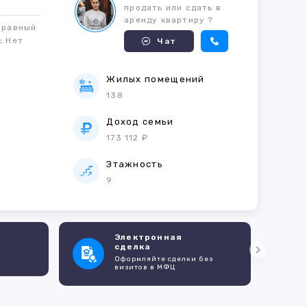
продать или сдать в
аренду квартиру ?
правный
м:
Нет
Чат
Жилых помещений
138
е
Доход семьи
173 112 ₽
Этажность
9
Электронная
сделка
Оформляйте сделки без
визитов в МФЦ