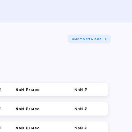
Смотреть все
%
NaN ₽/мес
NaN ₽
%
NaN ₽/мес
NaN ₽
%
NaN ₽/мес
NaN ₽