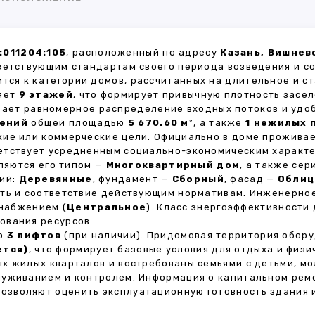
:011204:105
, расположенный по адресу
Казань, Вишнев
ветствующим стандартам своего периода возведения и с
ится к категории домов, рассчитанных на длительное и 
ляет
9 этажей
, что формирует привычную плотность засел
ивает равномерное распределение входных потоков и удо
щений
общей площадью
5 670.60 м²
, а также
1 нежилых
кие или коммерческие цели. Официально в доме прожива
ветствует усреднённым социально-экономическим характ
яются его типом —
Многоквартирный дом
, а также се
тий:
Деревянные
, фундамент —
Сборный
, фасад —
Облиц
сть и соответствие действующим нормативам. Инженерно
снабжением (
Центральное
). Класс энергоэффективности
ования ресурсов.
но
3 лифтов
(при наличии). Придомовая территория обор
ется)
, что формирует базовые условия для отдыха и физи
х жилых кварталов и востребованы семьями с детьми, м
луживанием и контролем. Информация о капитальном ремо
 позволяют оценить эксплуатационную готовность здания 