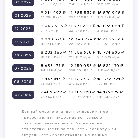
02.2026
94 754 ₽/м²
230 452 ₽/м²
212 732 ₽/м²
9 214 093 ₽
11 885 537 ₽
16 570 905 ₽
01.2026
90 334 ₽/м²
220 103 ₽/м²
212 448 ₽/м²
9 355 353 ₽
11 974 304 ₽
16 873 024 ₽
12.2025
91 719 ₽/м²
221 746 ₽/м²
216 321 ₽/м²
8 890 371 ₽
12 340 974 ₽
16 356 206 ₽
11.2025
87 161 ₽/м²
228 537 ₽/м²
209 695 ₽/м²
8 282 365 ₽
11 556 650 ₽
15 774 605 ₽
10.2025
81 200 ₽/м²
214 012 ₽/м²
202 239 ₽/м²
8 638 177 ₽
12 150 035 ₽
16 822 170 ₽
09.2025
84 688 ₽/м²
225 001 ₽/м²
215 669 ₽/м²
9 467 814 ₽
11 465 455 ₽
15 533 791 ₽
08.2025
92 822 ₽/м²
212 323 ₽/м²
199 151 ₽/м²
7 409 699 ₽
10 105 128 ₽
14 176 279 ₽
07.2025
72 644 ₽/м²
187 132 ₽/м²
181 747 ₽/м²
Данный сервис статистики недвижимости
предоставляет информацию только в
ознакомительных целях. Мы не несем
ответственности за точность, полноту или
актуальность предоставленных данных.