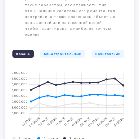
такие параметры, как этажность, тип
стен, наличие капитального ремонта, год
постройки, а также исключаем объекты с
завышенной или заниженной ценой,
чтобы гарантировать наиболее точную
оценку.
Казань
Авиастроительный
Вахитовский
К
1-комн.
2-комн.
3-комн.