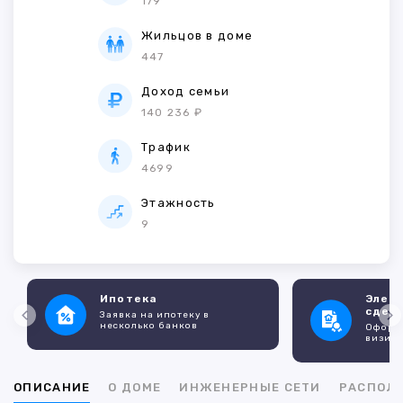
179
Жильцов в доме
447
Доход семьи
140 236 ₽
Трафик
4699
Этажность
9
Ипотека
Элек
сдел
Заявка на ипотеку в
несколько банков
Оформл
визито
ОПИСАНИЕ
О ДОМЕ
ИНЖЕНЕРНЫЕ СЕТИ
РАСПОЛ