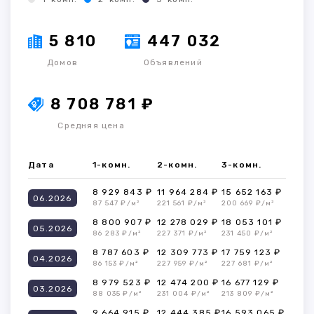
5 810
447 032
Домов
Объявлений
8 708 781 ₽
Средняя цена
Дата
1-комн.
2-комн.
3-комн.
8 929 843 ₽
11 964 284 ₽
15 652 163 ₽
06.2026
87 547 ₽/м²
221 561 ₽/м²
200 669 ₽/м²
8 800 907 ₽
12 278 029 ₽
18 053 101 ₽
05.2026
86 283 ₽/м²
227 371 ₽/м²
231 450 ₽/м²
8 787 603 ₽
12 309 773 ₽
17 759 123 ₽
04.2026
86 153 ₽/м²
227 959 ₽/м²
227 681 ₽/м²
8 979 523 ₽
12 474 200 ₽
16 677 129 ₽
03.2026
88 035 ₽/м²
231 004 ₽/м²
213 809 ₽/м²
9 664 915 ₽
12 444 385 ₽
16 593 065 ₽