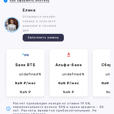
Как оформить ипотеку
Елена
Отправьте онлайн-
заявку и получите
решение в течение
дня
Заполнить заявку
Банк ВТБ
Альфа-банк
Сбер
undefined%
undefined%
und
NaN ₽/мес
NaN ₽/мес
NaN ₽
NaN ₽
NaN ₽
NaN
Расчет произведен исходя из ставки 19.5%,
первоначального взноса 30% и срока кредита - 30
лет. Расчеты являются приблизительными. Не