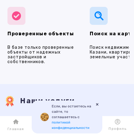
Проверенные объекты
Поиск на карт
В базе только проверенные
Поиск недвижимос
объекты от надежных
Казани, квартиры,
застройщиков и
земельные участки
собственников.
Наши услуги
×
Если, вы остаетесь на
сайте, то
соглашаетесь с
ПРОДАЖА
АРЕНДА
НОВОСТРОЙКИ
ИПОТЕКА
ПР
политикой
конфиденциальности
Каталог
Избранное
Профиль
Главная