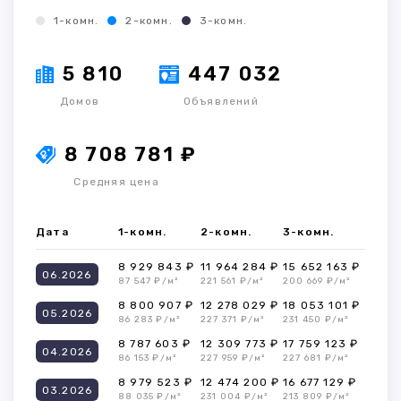
1-комн.
2-комн.
3-комн.
5 810
447 032
Домов
Объявлений
8 708 781 ₽
Средняя цена
Дата
1-комн.
2-комн.
3-комн.
8 929 843 ₽
11 964 284 ₽
15 652 163 ₽
06.2026
87 547 ₽/м²
221 561 ₽/м²
200 669 ₽/м²
8 800 907 ₽
12 278 029 ₽
18 053 101 ₽
05.2026
86 283 ₽/м²
227 371 ₽/м²
231 450 ₽/м²
8 787 603 ₽
12 309 773 ₽
17 759 123 ₽
04.2026
86 153 ₽/м²
227 959 ₽/м²
227 681 ₽/м²
8 979 523 ₽
12 474 200 ₽
16 677 129 ₽
03.2026
88 035 ₽/м²
231 004 ₽/м²
213 809 ₽/м²