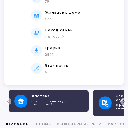
79
Жильцов в доме
197
Доход семьи
105 972 ₽
Трафик
2511
Этажность
5
Ипотека
Элек
сдел
Заявка на ипотеку в
несколько банков
Оформл
визито
ОПИСАНИЕ
О ДОМЕ
ИНЖЕНЕРНЫЕ СЕТИ
РАСПОЛ