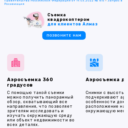
Правительства Российской Федерации от 19.03.2022 № 415
-
Запрос в
Росавиация
Съемка
квадрокоптером
для клиентов Алмаз
ПОЗВОНИТЕ НАМ
Аэросъемка 360
Аэросъемка д
градусов
С помощью такой съемки
Снимки с высоты
можно получить панорамный
подчеркивают ар
обзор, охватывающий все
особенности дома
направления, что позволяет
расположение на 
зрителям исследовать и
окружающую мест
изучать окружающую среду
или объект недвижимости во
всех деталях.