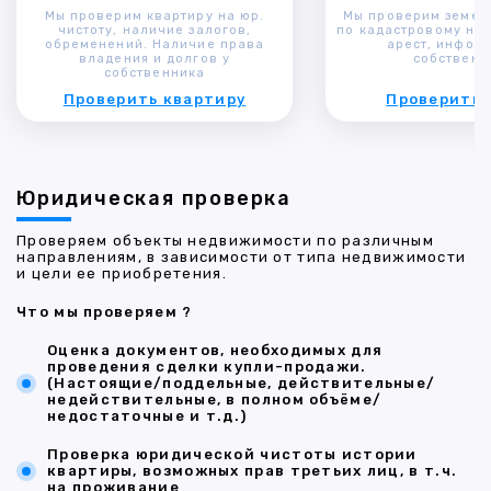
Мы проверим квартиру на юр.
Мы проверим земел
чистоту, наличие залогов,
по кадастровому ном
обременений. Наличие права
арест, инфор
владения и долгов у
собственн
собственника
Проверить квартиру
Проверить 
Юридическая проверка
Проверяем объекты недвижимости по различным
направлениям, в зависимости от типа недвижимости
и цели ее приобретения.
Что мы проверяем ?
Оценка документов, необходимых для
проведения сделки купли-продажи.
(Настоящие/поддельные, действительные/
недействительные, в полном объёме/
недостаточные и т.д.)
Проверка юридической чистоты истории
квартиры, возможных прав третьих лиц, в т.ч.
на проживание