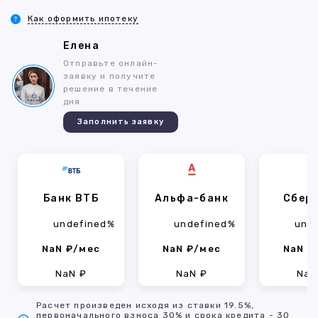
Как оформить ипотеку
Елена
Отправьте онлайн-
заявку и получите
решение в течение
дня
Заполнить заявку
Банк ВТБ
Альфа-банк
Сбер
undefined%
undefined%
und
NaN ₽/мес
NaN ₽/мес
NaN ₽
NaN ₽
NaN ₽
NaN
Расчет произведен исходя из ставки 19.5%,
первоначального взноса 30% и срока кредита - 30