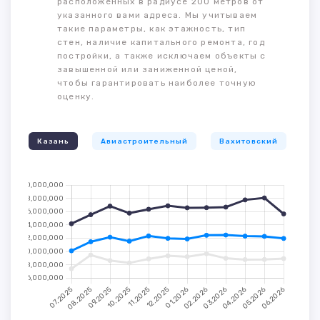
расположенных в радиусе 200 метров от
указанного вами адреса. Мы учитываем
такие параметры, как этажность, тип
стен, наличие капитального ремонта, год
постройки, а также исключаем объекты с
завышенной или заниженной ценой,
чтобы гарантировать наиболее точную
оценку.
Казань
Авиастроительный
Вахитовский
К