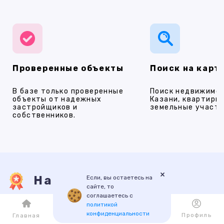
Проверенные объекты
Поиск на карт
В базе только проверенные
Поиск недвижимос
объекты от надежных
Казани, квартиры,
застройщиков и
земельные участки
собственников.
×
Наши услуги
Если, вы остаетесь на
сайте, то
соглашаетесь с
политикой
конфиденциальности
ПРОДАЖА
АРЕНДА
НОВОСТРОЙКИ
ИПОТЕКА
ПР
Каталог
Избранное
Профиль
Главная