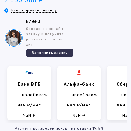
7 000 000 ₽
Как оформить ипотеку
Елена
Отправьте онлайн-
заявку и получите
решение в течение
дня
Заполнить заявку
Банк ВТБ
Альфа-банк
Сбер
undefined%
undefined%
und
NaN ₽/мес
NaN ₽/мес
NaN ₽
NaN ₽
NaN ₽
NaN
Расчет произведен исходя из ставки 19.5%,