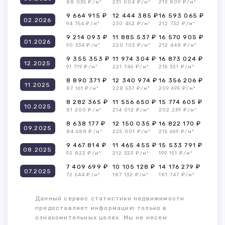
88 035 ₽/м²
231 004 ₽/м²
213 809 ₽/м²
9 664 915 ₽
12 444 385 ₽
16 593 065 ₽
02.2026
94 754 ₽/м²
230 452 ₽/м²
212 732 ₽/м²
9 214 093 ₽
11 885 537 ₽
16 570 905 ₽
01.2026
90 334 ₽/м²
220 103 ₽/м²
212 448 ₽/м²
9 355 353 ₽
11 974 304 ₽
16 873 024 ₽
12.2025
91 719 ₽/м²
221 746 ₽/м²
216 321 ₽/м²
8 890 371 ₽
12 340 974 ₽
16 356 206 ₽
11.2025
87 161 ₽/м²
228 537 ₽/м²
209 695 ₽/м²
8 282 365 ₽
11 556 650 ₽
15 774 605 ₽
10.2025
81 200 ₽/м²
214 012 ₽/м²
202 239 ₽/м²
8 638 177 ₽
12 150 035 ₽
16 822 170 ₽
09.2025
84 688 ₽/м²
225 001 ₽/м²
215 669 ₽/м²
9 467 814 ₽
11 465 455 ₽
15 533 791 ₽
08.2025
92 822 ₽/м²
212 323 ₽/м²
199 151 ₽/м²
7 409 699 ₽
10 105 128 ₽
14 176 279 ₽
07.2025
72 644 ₽/м²
187 132 ₽/м²
181 747 ₽/м²
Данный сервис статистики недвижимости
предоставляет информацию только в
ознакомительных целях. Мы не несем