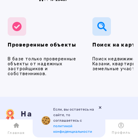
Проверенные объекты
Поиск на карт
В базе только проверенные
Поиск недвижимос
объекты от надежных
Казани, квартиры,
застройщиков и
земельные участки
собственников.
×
Если, вы остаетесь на
Наши услуги
сайте, то
соглашаетесь с
политикой
конфиденциальности
Каталог
Избранное
Профиль
Главная
ПРОДАЖА
АРЕНДА
НОВОСТРОЙКИ
ИПОТЕКА
ПР