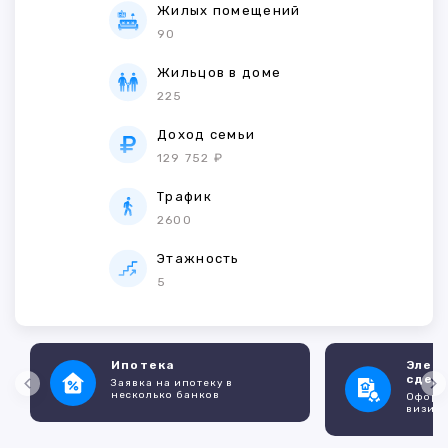
Жилых помещений
90
Жильцов в доме
225
Доход семьи
129 752 ₽
Трафик
2600
Этажность
5
Ипотека
Элек
сдел
Заявка на ипотеку в
несколько банков
Оформл
визито