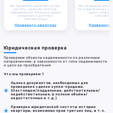
Мы проверим квартиру на юр.
Мы проверим земел
чистоту, наличие залогов,
по кадастровому ном
обременений. Наличие права
арест, инфор
владения и долгов у
собственн
собственника
Проверить квартиру
Проверить 
Юридическая проверка
Проверяем объекты недвижимости по различным
направлениям, в зависимости от типа недвижимости
и цели ее приобретения.
Что мы проверяем ?
Оценка документов, необходимых для
проведения сделки купли-продажи.
(Настоящие/поддельные, действительные/
недействительные, в полном объёме/
недостаточные и т.д.)
Проверка юридической чистоты истории
квартиры, возможных прав третьих лиц, в т.ч.