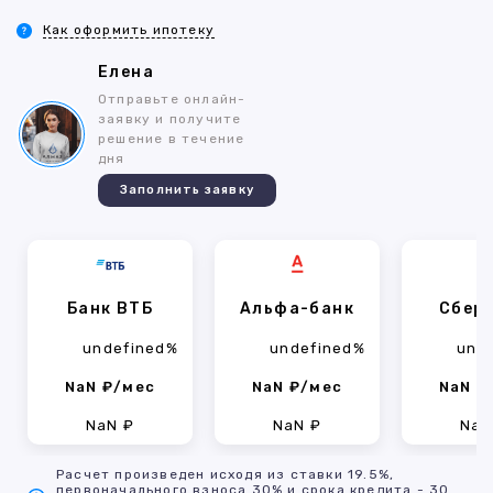
Как оформить ипотеку
Елена
Отправьте онлайн-
заявку и получите
решение в течение
дня
Заполнить заявку
Банк ВТБ
Альфа-банк
Сбер
undefined%
undefined%
und
NaN ₽/мес
NaN ₽/мес
NaN ₽
NaN ₽
NaN ₽
NaN
Расчет произведен исходя из ставки 19.5%,
первоначального взноса 30% и срока кредита - 30