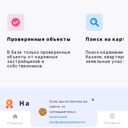
Проверенные объекты
Поиск на карт
В базе только проверенные
Поиск недвижимос
объекты от надежных
Казани, квартиры,
застройщиков и
земельные участки
собственников.
×
Если, вы остаетесь на
Наши услуги
сайте, то
соглашаетесь с
политикой
конфиденциальности
ПРОДАЖА
АРЕНДА
НОВОСТРОЙКИ
ИПОТЕКА
ПР
Каталог
Избранное
Профиль
Главная