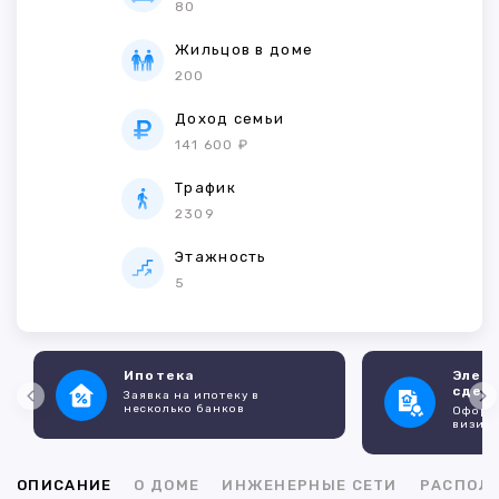
80
Жильцов в доме
200
Доход семьи
141 600 ₽
Трафик
2309
Этажность
5
Ипотека
Элек
сдел
Заявка на ипотеку в
несколько банков
Оформл
визито
ОПИСАНИЕ
О ДОМЕ
ИНЖЕНЕРНЫЕ СЕТИ
РАСПОЛ