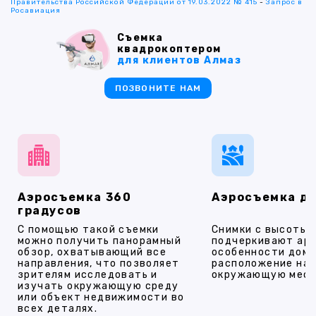
Правительства Российской Федерации от 19.03.2022 № 415
-
Запрос в
Росавиация
Съемка
квадрокоптером
для клиентов Алмаз
ПОЗВОНИТЕ НАМ
Аэросъемка 360
Аэросъемка д
градусов
С помощью такой съемки
Снимки с высоты
можно получить панорамный
подчеркивают ар
обзор, охватывающий все
особенности дома
направления, что позволяет
расположение на 
зрителям исследовать и
окружающую мест
изучать окружающую среду
или объект недвижимости во
всех деталях.