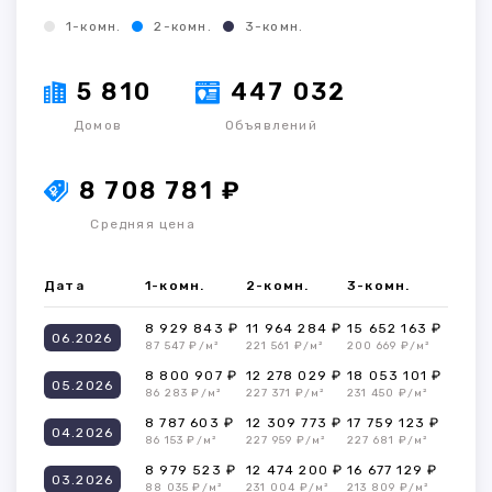
1-комн.
2-комн.
3-комн.
5 810
447 032
Домов
Объявлений
8 708 781 ₽
Средняя цена
Дата
1-комн.
2-комн.
3-комн.
8 929 843 ₽
11 964 284 ₽
15 652 163 ₽
06.2026
87 547 ₽/м²
221 561 ₽/м²
200 669 ₽/м²
8 800 907 ₽
12 278 029 ₽
18 053 101 ₽
05.2026
86 283 ₽/м²
227 371 ₽/м²
231 450 ₽/м²
8 787 603 ₽
12 309 773 ₽
17 759 123 ₽
04.2026
86 153 ₽/м²
227 959 ₽/м²
227 681 ₽/м²
8 979 523 ₽
12 474 200 ₽
16 677 129 ₽
03.2026
88 035 ₽/м²
231 004 ₽/м²
213 809 ₽/м²