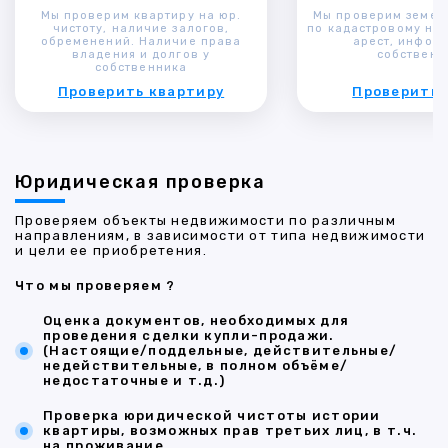
Мы проверим квартиру на юр.
Мы проверим земел
чистоту, наличие залогов,
по кадастровому ном
обременений. Наличие права
арест, инфор
владения и долгов у
собственн
собственника
Проверить квартиру
Проверить 
Юридическая проверка
Проверяем объекты недвижимости по различным
направлениям, в зависимости от типа недвижимости
и цели ее приобретения.
Что мы проверяем ?
Оценка документов, необходимых для
проведения сделки купли-продажи.
(Настоящие/поддельные, действительные/
недействительные, в полном объёме/
недостаточные и т.д.)
Проверка юридической чистоты истории
квартиры, возможных прав третьих лиц, в т.ч.
на проживание